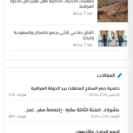
بالتقنيات الحديثة.. الداخلية تعلن تعزيز أمن الحدود
العراقية
منذ 7 ساعة
اتفاق دفاعي ثلاثي يجمع باكستان والسعودية
وتركيا
منذ 7 ساعة
المقالات
حتمية حصر السلاح المنفلت بيد الدولة العراقية
الخميس 06 آب 2026
قراءات :
574
عاشُورْاءُ.. السّنَةُ الثّالثةَ عشَرَة - إِنتفاضةُ صفَر…تمرّ...
الأربعاء 05 آب 2026
قراءات :
697
اليوم الحادي والأربعون