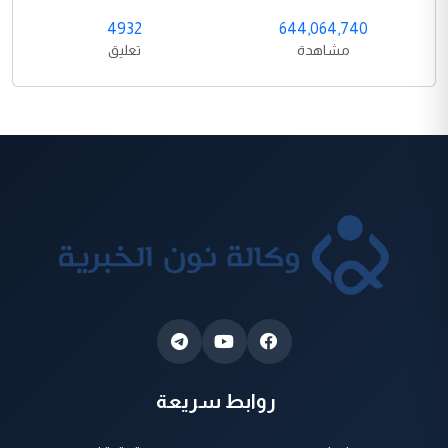
4932
644,064,740
مشاهدة
تعليق
روابط سريعة