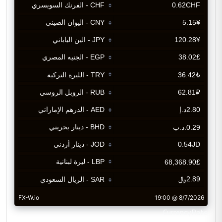
CurrencyRate