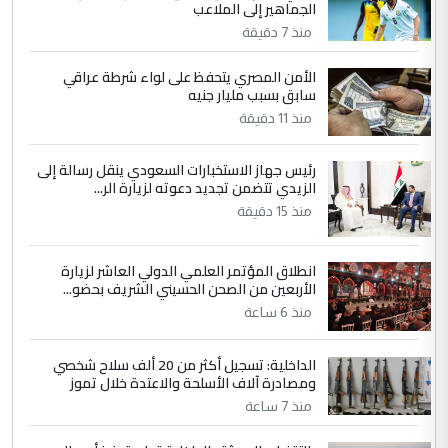
4
الجماهير إلى الملاعب
سردار
منذ 7 دقيقة
التعليق : واحد من عصابة علي ماما يسقط
جنسية الرافد الثالث للعراق ومن اصول عريقة
الأمن المصري يتحفظ على لواء شرطة عراقي
ابا فرات ...
سابق بسبب مليار جنيه
الجواهري يرد على صدام حسين سل
الموضوع :
منذ 11 دقيقة
مضجعيك يابن الزنا (نص كامل)
رئيس جهاز الاستخبارات السعودي ينقل رسالة إلى
الزيدي تتضمن تجديد دعوته لزيارة الر...
5
سردار
منذ 15 دقيقة
التعليق : واحد من عصابة علي ماما يسقط
جنسية الرافد الثالث للعراق ومن اصول عريقة
انطلاق المؤتمر العلمي الدولي العاشر لزيارة
ابا فرات ...
الأربعين من الصحن الحسيني الشريف بحضو...
الجواهري يرد على صدام حسين سل
الموضوع :
منذ 6 ساعة
مضجعيك يابن الزنا (نص كامل)
الداخلية: تسجيل أكثر من 20 ألف سلاح شخصي
ومصادرة آلاف الأسلحة والاعتدة خلال تموز
منذ 7 ساعة