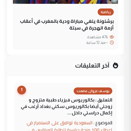
رياضية
برشلونة يلغي مباراة ودية بالمغرب في أعقاب
أزمة الهجرة في سبتة
476 مشاهدة
--
منذ 12 ساعة
آخر التعليقات
1
يوسف غزوان عصمت
التعليق : بكالوريوس فيزياء طبية متزوج و
زوجتي أيضا بكالوريوس سكني بغداد أرغب في
إكمال دراستي داخل ...
السعودية توافق على الاستمرار في
الموضوع :
إعطاء 100 منحة دراسية للطلبة العراقيين في