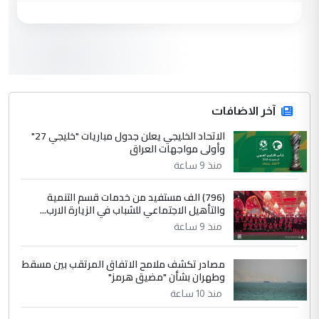
العام في بغداد
3
سردار
التعليق : واحد من عصابة علي ماما يسقط
جنسية الرافد الثالث للعراق ومن اصول عريقة
ابا فرات ...
آخر الاضافات
الجواهري يرد على صدام حسين سل
الاتحاد الخليجي يعلن جدول مباريات "خليجي 27"
الموضوع :
وأولى مواجهات العراق
مضجعيك يابن الزنا (نص كامل)
منذ 9 ساعة
4
سردار
(796) الف مستفيد من خدمات قسم التنمية
والتأهيل الاجتماعي للشباب في الزيارة الارب...
التعليق : واحد من عصابة علي ماما يسقط
منذ 9 ساعة
جنسية الرافد الثالث للعراق ومن اصول عريقة
ابا فرات ...
مصادر تكشف ملامح الاتفاق المرتقب بين مسقط
الجواهري يرد على صدام حسين سل
الموضوع :
وطهران بشأن "مضيق هرمز"
مضجعيك يابن الزنا (نص كامل)
منذ 10 ساعة