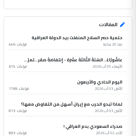
المقالات
حتمية حصر السلاح المنفلت بيد الدولة العراقية
منذ 20 ساعة
قراءات :
446
عاشُورْاءُ.. السّنَةُ الثّالثةَ عشَرَة - إِنتفاضةُ صفَر…تمرّ...
الأربعاء 05 آب 2026
قراءات :
615
اليوم الحادي والأربعون
الأثنين 03 آب 2026
قراءات :
1769
لماذا تبدو الحرب مع إيران أسهل من التفاوض معها؟
الأثنين 03 آب 2026
قراءات :
813
صحراء السعودي بدم العراقي !
الأحد 02 آب 2026
قراءات :
893