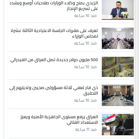
الزيدي يمنح وكلاء الوزارات صلاحيات أوسع ويشدد
5
حيدر عاشور
على تسريع الإنجاز
التعليق : تحياتي لك استاذ حامدتركان. كلام
منذ 10 ساعة
دقيق ومسؤول؛ فالاستثمار الحقيقي للإنسان
وثروات البلد يعتمد على الكفاءة ...
تعرف على مقررات الجلسة الاعتيادية الثالثة عشرة
بين الإهمال واغتصاب الأرض.. بلاد
لمجلس الوزراء
الموضوع :
الرافدين تعاني الجفاف والتصحر!!
منذ 10 ساعة
500 مليون دولار جديدة تصل العراق من الفيدرالي
منذ 10 ساعة
ذي قار تعفي ثلاثة مسؤولين صحيين وتحيلهم إلى
التحقيق
منذ 10 ساعة
العراق يرفع مستوى الجاهزية الأمنية ويعزز
الاستعداد القتالي
منذ 11 ساعة