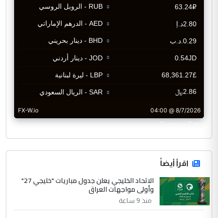
CurrencyRate
اقرأ أيضاً
الاتحاد الخليجي يعلن جدول مباريات "خليجي 27"
وأولى مواجهات العراق
منذ 9 ساعة