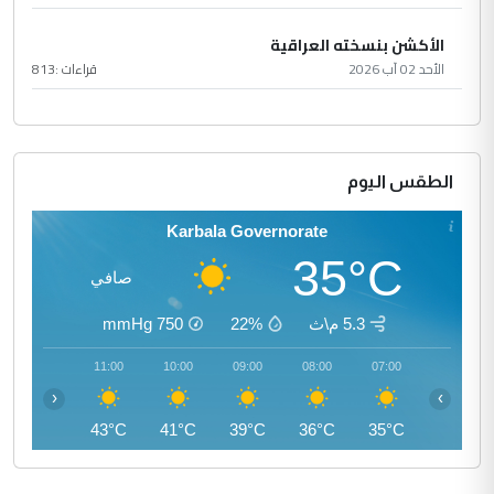
الأكشن بنسخته العراقية
الأحد 02 آب 2026
قراءات :
813
الطقس اليوم
Karbala Governorate
35°C
صافي
5.3 م\ث
22%
750
mmHg
12:00
11:00
10:00
09:00
08:00
07:00
‹
›
45°C
43°C
41°C
39°C
36°C
35°C