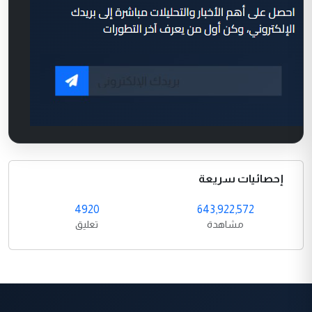
إحصائيات سريعة
4920
643,922,572
مشاهدة
تعليق