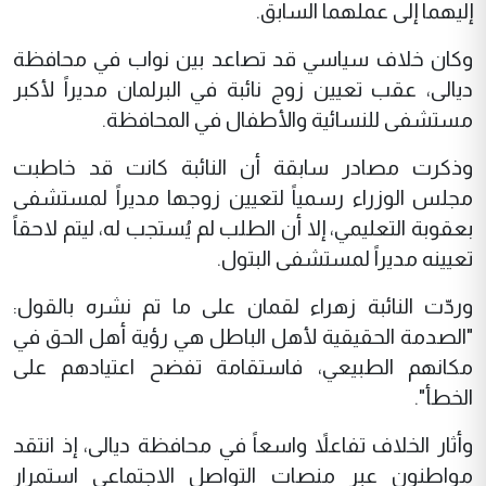
إليهما إلى عملهما السابق.
وكان خلاف سياسي قد تصاعد بين نواب في محافظة
ديالى، عقب تعيين زوج نائبة في البرلمان مديراً لأكبر
مستشفى للنسائية والأطفال في المحافظة.
وذكرت مصادر سابقة أن النائبة كانت قد خاطبت
مجلس الوزراء رسمياً لتعيين زوجها مديراً لمستشفى
بعقوبة التعليمي، إلا أن الطلب لم يُستجب له، ليتم لاحقاً
تعيينه مديراً لمستشفى البتول.
وردّت النائبة زهراء لقمان على ما تم نشره بالقول:
"الصدمة الحقيقية لأهل الباطل هي رؤية أهل الحق في
مكانهم الطبيعي، فاستقامة تفضح اعتيادهم على
الخطأ".
وأثار الخلاف تفاعلاً واسعاً في محافظة ديالى، إذ انتقد
مواطنون عبر منصات التواصل الاجتماعي استمرار