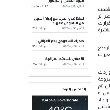
اليوم الحادي والأربعون
الأثنين 03 آب 2026
قراءات :
1714
 ناقصة
ر اثر
لماذا تبدو الحرب مع إيران أسهل
من التفاوض معها؟
رارات
الأثنين 03 آب 2026
قراءات :
759
باشرة
صحراء السعودي بدم العراقي !
الأحد 02 آب 2026
قراءات :
844
ة لوضع
غيرات
الأكشن بنسخته العراقية
الأحد 02 آب 2026
قراءات :
767
اردات
طروحة
لن تتم
الطقس اليوم
عس او
اء لا
Karbala Governorate
لشاغل