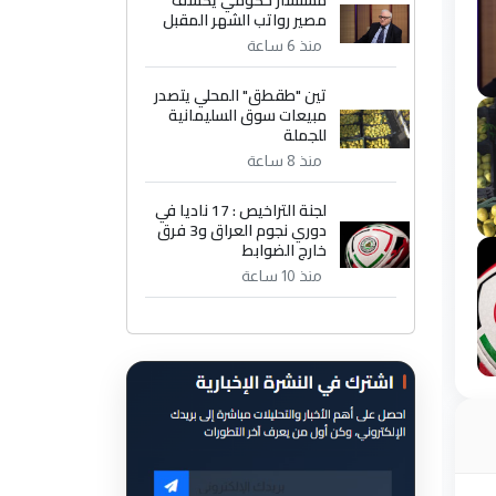
مستشار حكومي يكشف
مصير رواتب الشهر المقبل
منذ 6 ساعة
تين "طقطق" المحلي يتصدر
مبيعات سوق السليمانية
للجملة
منذ 8 ساعة
لجنة التراخيص : 17 ناديا في
دوري نجوم العراق و3 فرق
خارج الضوابط
منذ 10 ساعة