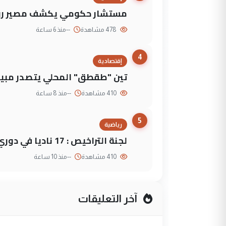
مستشار حكومي يكشف مصير روا
478 مشاهدة
--
منذ 6 ساعة
4
إقتصادية
تين "طقطق" المحلي يتصدر مبيع
410 مشاهدة
--
منذ 8 ساعة
5
رياضية
لجنة التراخيص : 17 ناديا في دوري نجوم العراق و3 فرق خارج الضوابط
410 مشاهدة
--
منذ 10 ساعة
آخر التعليقات