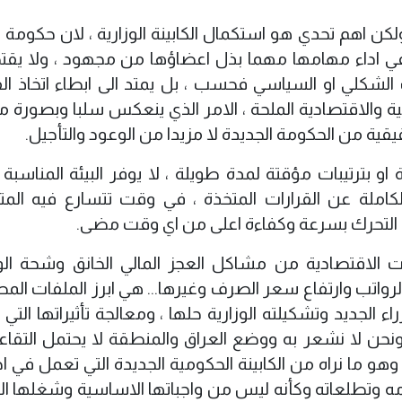
 ولكن اهم تحدي هو استكمال الكابينة الوزارية ، لان حكومة
 اداء مهامها مهما بذل اعضاؤها من مجهود ، ولا يقتص
ب الشكلي او السياسي فحسب ، بل يمتد الى ابطاء اتخاذ الق
ة والاقتصادية الملحة ، الامر الذي ينعكس سلبا وبصورة م
قية من الحكومة الجديدة لا مزيدا من الوعود والتأجيل.
ة او بترتيبات مؤقتة لمدة طويلة ، لا يوفر البيئة المناسب
املة عن القرارات المتخذة ، في وقت تتسارع فيه المت
ة التحرك بسرعة وكفاءة اعلى من اي وقت مضى.
ت الاقتصادية من مشاكل العجز المالي الخانق وشحة الو
لرواتب وارتفاع سعر الصرف وغيرها... هي ابرز الملفات الم
الجديد وتشكيلته الوزارية حلها ، ومعالجة تأثيراتها التي 
نحن لا نشعر به ووضع العراق والمنطقة لا يحتمل التقا
و ما نراه من الكابينة الحكومية الجديدة التي تعمل في اجو
مه وتطلعاته وكأنه ليس من واجباتها الاساسية وشغلها ا