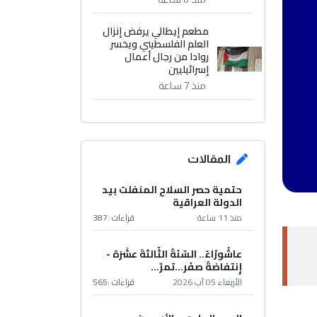
مطعم إيطالي يرفض إنزال
العلم الفلسطيني ويخسر
روادا من رجال أعمال
إسرائيليين
منذ 7 ساعة
المقالات
حتمية حصر السلاح المنفلت بيد
الدولة العراقية
منذ 11 ساعة
قراءات :
387
عاشُورْاءُ.. السّنَةُ الثّالثةَ عشَرَة -
إِنتفاضةُ صفَر…تمرّ...
الأربعاء 05 آب 2026
قراءات :
565