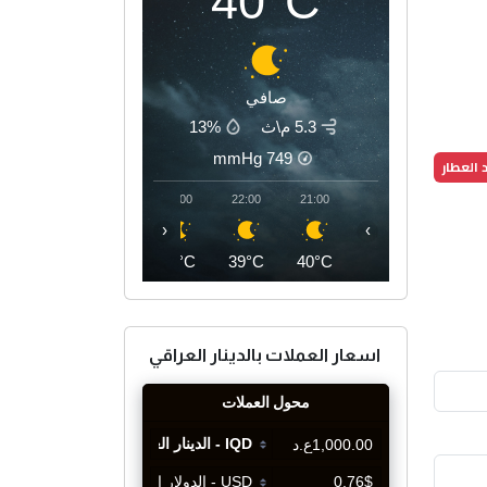
40°C
صافي
5.3 م\ث
13%
mmHg
749
 العطار
01:00
00:00
23:00
22:00
21:00
‹
›
36°C
36°C
37°C
39°C
40°C
اسعار العملات بالدينار العراقي