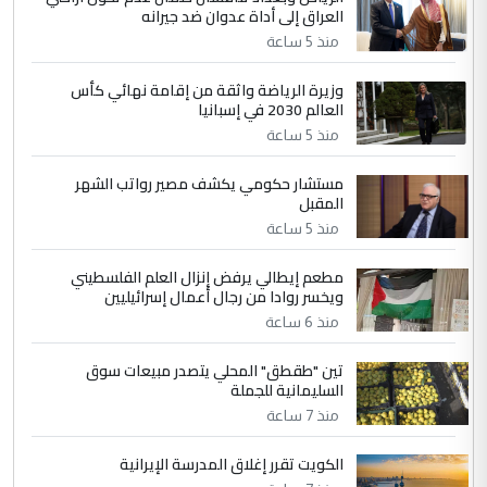
العراق إلى أداة عدوان ضد جيرانه
مضجعيك يابن الزنا (نص كامل)
منذ 5 ساعة
4
سردار
وزيرة الرياضة واثقة من إقامة نهائي كأس
العالم 2030 في إسبانيا
التعليق : واحد من عصابة علي ماما يسقط
منذ 5 ساعة
جنسية الرافد الثالث للعراق ومن اصول عريقة
ابا فرات ...
مستشار حكومي يكشف مصير رواتب الشهر
الجواهري يرد على صدام حسين سل
الموضوع :
المقبل
مضجعيك يابن الزنا (نص كامل)
منذ 5 ساعة
مطعم إيطالي يرفض إنزال العلم الفلسطيني
5
حيدر عاشور
ويخسر روادا من رجال أعمال إسرائيليين
التعليق : تحياتي لك استاذ حامدتركان. كلام
منذ 6 ساعة
دقيق ومسؤول؛ فالاستثمار الحقيقي للإنسان
تين "طقطق" المحلي يتصدر مبيعات سوق
وثروات البلد يعتمد على الكفاءة ...
السليمانية للجملة
بين الإهمال واغتصاب الأرض.. بلاد
الموضوع :
منذ 7 ساعة
الرافدين تعاني الجفاف والتصحر!!
الكويت تقرر إغلاق المدرسة الإيرانية