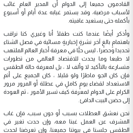
القادمون جميعا إلى الدوام أن المدير العام غائب
لأسباب مرضية، وقد يستمر غيابه عدة أيام أو أسبوع
بأكمله حتى يستعيد عافيته.
وأذكر أيضًا عندما كنت طفلًا أنا وغيري كنا نراقب
باهتمامٍ بالغٍ آخر نشرةٍ إخباريةٍ مسائية في فصل الشتاء
تحديدا وحصرا ، ليس حبًّا في معرفة أخبار العالم الملتهب
لا طبعا وما يحدث للاقتصاد العالمي من تطورات
متسارعة بالتأكيد لا وألف لا ، بل لمعرفة حالة الطقس
فإن كان الجو ماطرًا ولو قليلا ، كان الجميع على أتم
الاستعداد لقضاء يومٍ كاملٍ في عطلة أو المرور مرور
الكرام على الدوام لمعرفة كيف تسير الأمور ، ثم العودة
إلى حضن البيت الدافئ.
نحن نعشق العطلات بسبب أو دون سبب، فإن غاب
المشرف عن العمل غبنا معه، وإن حدث تغير في
الطقس جلسنا في بيوتنا جميعنا، وإن تعرضنا لحدث