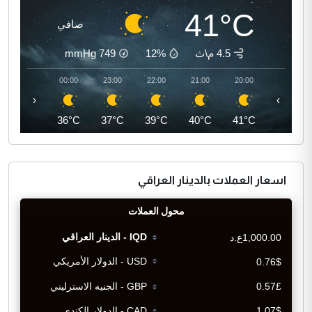
41°C
صافي
4.5 م\ث
12%
749
mmHg
01:00
00:00
23:00
22:00
21:00
20:00
‹
›
36°C
36°C
37°C
39°C
40°C
41°C
اسعار العملات بالدينار العراقي