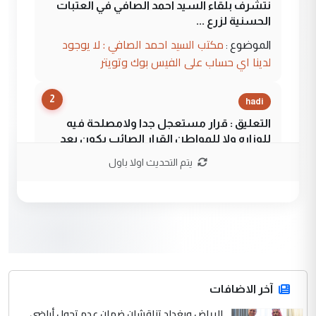
نتشرف بلقاء السيد احمد الصافي في العتبات
الحسنية لزرع ...
مكتب السيد احمد الصافي : لا يوجود
الموضوع :
لدينا اي حساب على الفيس بوك وتويتر
2
hadi
التعليق : قرار مستعجل جدا ولامصلحة فيه
للوزاره ولا للمواطن القرار الصائب يكون بعد
الاستماع للمدير ومغرفة ...
يتم التحديث اولا باول
وزير الصحة يعفي مدير مستشفى الكرخ
الموضوع :
العام في بغداد
3
سردار
التعليق : واحد من عصابة علي ماما يسقط
جنسية الرافد الثالث للعراق ومن اصول عريقة
ابا فرات ...
آخر الاضافات
الجواهري يرد على صدام حسين سل
الرياض وبغداد تناقشان ضمان عدم تحول أراضي
الموضوع :