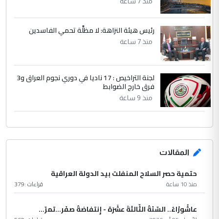
منذ 7 ساعة
رئيس هيئة النزاهة: لا مظلَّة تحمي الفاسدين
منذ 7 ساعة
لجنة التراخيص : 17 ناديا في دوري نجوم العراق و3
فرق خارج الضوابط
منذ 9 ساعة
المقالات
حتمية حصر السلاح المنفلت بيد الدولة العراقية
منذ 10 ساعة
قراءات :
379
عاشُورْاءُ.. السّنَةُ الثّالثةَ عشَرَة - إِنتفاضةُ صفَر…تمرّ...