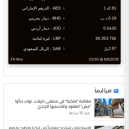
CurrencyRate
اقرأ أيضاً
مغالاة "فلكية" في مصفى كربلاء.. نواب بدأوا
"نبش" العقود وتقديمها للزيدي
منذ 18 ساعة
الاستخبارات تستدرج إرهابياً من تركيا وتطيح به فور