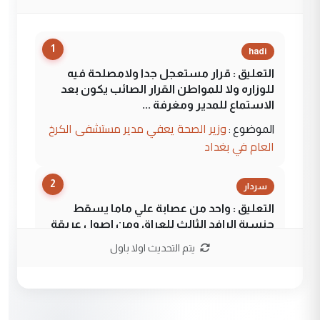
1
hadi
التعليق : قرار مستعجل جدا ولامصلحة فيه
للوزاره ولا للمواطن القرار الصائب يكون بعد
الاستماع للمدير ومغرفة ...
وزير الصحة يعفي مدير مستشفى الكرخ
الموضوع :
العام في بغداد
2
سردار
التعليق : واحد من عصابة علي ماما يسقط
جنسية الرافد الثالث للعراق ومن اصول عريقة
ابا فرات ...
يتم التحديث اولا باول
الجواهري يرد على صدام حسين سل
الموضوع :
مضجعيك يابن الزنا (نص كامل)
3