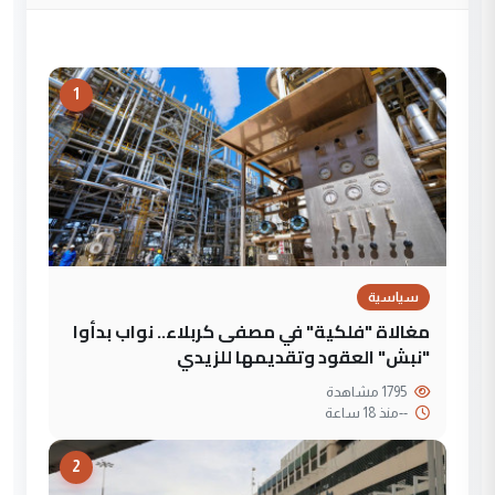
1
سياسية
مغالاة "فلكية" في مصفى كربلاء.. نواب بدأوا
"نبش" العقود وتقديمها للزيدي
1795 مشاهدة
--
منذ 18 ساعة
2