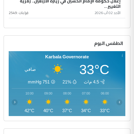
إعلان حكومة الإمام الحسين في زيارة الأربعين.. رمزية
التغيير...
الأحد 02 آب 2026
قراءات :
2549
الطقس اليوم
Karbala Governorate
33°C
صافي
4.5 م\ث
21%
751
mmHg
11:00
10:00
09:00
08:00
07:00
06:00
‹
›
44°C
42°C
40°C
37°C
34°C
33°C