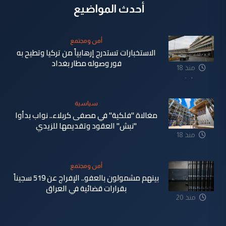
أحدث المواضيع
أمن ومجتمع
الاستخبارات تستدرج إرهابياً من تركيا وتطيح به
فور وصوله مطار بغداد
منذ 18
ساعة
سياسية
مغالاة "فلكية" في مصفى كربلاء.. نواب بدأوا
"نبش" العقود وتقديمها للزيدي
منذ 18
ساعة
أمن ومجتمع
بينهم مشمولون بالعفو.. الإفراج عن 519 سجيناً
بقرارات قضائية في العراق
منذ 20
ساعة