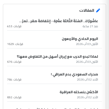
المقالات
عاشُورْاءُ.. السّنَةُ الثّالثةَ عشَرَة - إِنتفاضةُ صفَر…تمرّ...
منذ 21 ساعة
قراءات :
453
اليوم الحادي والأربعون
الأثنين 03 آب 2026
قراءات :
1629
لماذا تبدو الحرب مع إيران أسهل من التفاوض معها؟
الأثنين 03 آب 2026
قراءات :
676
صحراء السعودي بدم العراقي !
الأحد 02 آب 2026
قراءات :
764
الأكشن بنسخته العراقية
الأحد 02 آب 2026
قراءات :
692