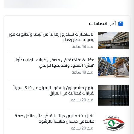
سردار
التعليق : واحد من عصابة علي ماما يسقط
جنسية الرافد الثالث للعراق ومن اصول عريقة
ابا فرات ...
آخر الاضافات
الجواهري يرد على صدام حسين سل
الاستخبارات تستدرج إرهابياً من تركيا وتطيح به فور
الموضوع :
وصوله مطار بغداد
مضجعيك يابن الزنا (نص كامل)
منذ 18 ساعة
4
حيدر عاشور
مغالاة "فلكية" في مصفى كربلاء.. نواب بدأوا
"نبش" العقود وتقديمها للزيدي
التعليق : تحياتي لك استاذ حامدتركان. كلام
منذ 18 ساعة
دقيق ومسؤول؛ فالاستثمار الحقيقي للإنسان
وثروات البلد يعتمد على الكفاءة ...
بينهم مشمولون بالعفو.. الإفراج عن 519 سجيناً
بين الإهمال واغتصاب الأرض.. بلاد
الموضوع :
بقرارات قضائية في العراق
الرافدين تعاني الجفاف والتصحر!!
منذ 20 ساعة
5
علي
ابتزاز بـ 10 ملايين دينار.. القبض على منتحل صفة
ضابط في ميسان متلبساً بالرشوة
التعليق : هذه الزيارة تنفع لبنان، دون الشعب
منذ 20 ساعة
العراقي، الذي احترق بحر الصيف، في حين