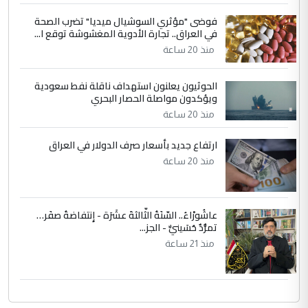
حكومة الزيدي ...
فوضى "مؤثري السوشيال ميديا" تضرب الصحة
نواف سلام في بغداد.. "الفيول" مقابل
الموضوع :
في العراق.. تجارة الأدوية المغشوشة توقع ا...
تصدير النفط العراقي
منذ 20 ساعة
الحوثيون يعلنون استهداف ناقلة نفط سعودية
ويؤكدون مواصلة الحصار البحري
منذ 20 ساعة
ارتفاع جديد بأسعار صرف الدولار في العراق
منذ 20 ساعة
عاشُورْاءُ.. السّنَةُ الثّالثةَ عشَرَة - إِنتفاضةُ صفَر…
تمرُّدٌ حُسَينيٌّ - الجز...
منذ 21 ساعة