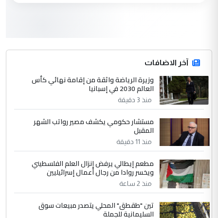
3
سردار
التعليق : واحد من عصابة علي ماما يسقط
جنسية الرافد الثالث للعراق ومن اصول عريقة
ابا فرات ...
آخر الاضافات
الجواهري يرد على صدام حسين سل
وزيرة الرياضة واثقة من إقامة نهائي كأس
الموضوع :
العالم 2030 في إسبانيا
مضجعيك يابن الزنا (نص كامل)
منذ 3 دقيقة
4
سردار
مستشار حكومي يكشف مصير رواتب الشهر
المقبل
التعليق : واحد من عصابة علي ماما يسقط
منذ 11 دقيقة
جنسية الرافد الثالث للعراق ومن اصول عريقة
ابا فرات ...
مطعم إيطالي يرفض إنزال العلم الفلسطيني
الجواهري يرد على صدام حسين سل
الموضوع :
ويخسر روادا من رجال أعمال إسرائيليين
مضجعيك يابن الزنا (نص كامل)
منذ 2 ساعة
تين "طقطق" المحلي يتصدر مبيعات سوق
5
حيدر عاشور
السليمانية للجملة