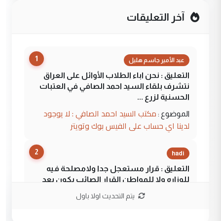
آخر التعليقات
1
عبد الأمير جاسم هليل
التعليق : نحن اباء الطلاب الأوائل على العراق
نتشرف بلقاء السيد احمد الصافي في العتبات
الحسنية لزرع ...
مكتب السيد احمد الصافي : لا يوجود
الموضوع :
لدينا اي حساب على الفيس بوك وتويتر
2
hadi
التعليق : قرار مستعجل جدا ولامصلحة فيه
للوزاره ولا للمواطن القرار الصائب يكون بعد
الاستماع للمدير ومغرفة ...
يتم التحديث اولا باول
وزير الصحة يعفي مدير مستشفى الكرخ
الموضوع :
العام في بغداد