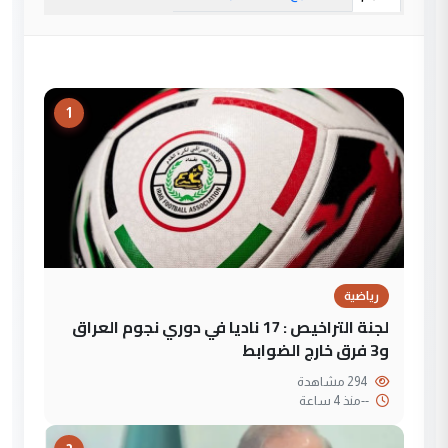
1
رياضية
لجنة التراخيص : 17 ناديا في دوري نجوم العراق
و3 فرق خارج الضوابط
294 مشاهدة
--
منذ 4 ساعة