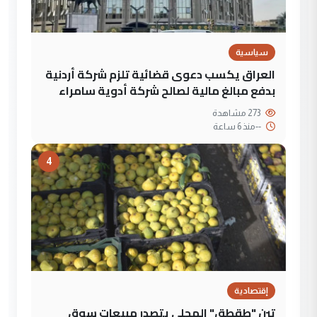
سياسية
العراق يكسب دعوى قضائية تلزم شركة أردنية
بدفع مبالغ مالية لصالح شركة أدوية سامراء
273 مشاهدة
--
منذ 6 ساعة
4
إقتصادية
تين "طقطق" المحلي يتصدر مبيعات سوق