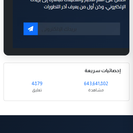
إحصائيات سريعة
4879
643,641,802
مشاهدة
تعليق