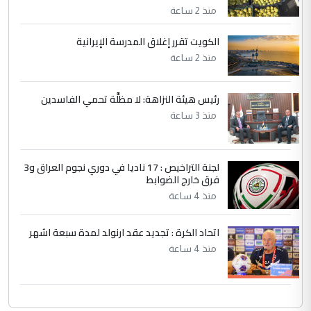
التعليق : تحياتي لك استاذ حامدتركان. كلام
منذ 2 ساعة
دقيق ومسؤول؛ فالاستثمار الحقيقي للإنسان
الكويت تقرر إغلاق المدرسة الإيرانية
وثروات البلد يعتمد على الكفاءة ...
منذ 2 ساعة
بين الإهمال واغتصاب الأرض.. بلاد
الموضوع :
الرافدين تعاني الجفاف والتصحر!!
رئيس هيئة النزاهة: لا مظلَّة تحمي الفاسدين
منذ 3 ساعة
لجنة التراخيص : 17 ناديا في دوري نجوم العراق و3
فرق خارج الضوابط
منذ 4 ساعة
اتحاد الكرة : تجديد عقد ارنولد لمدة سبعة اشهر
منذ 4 ساعة