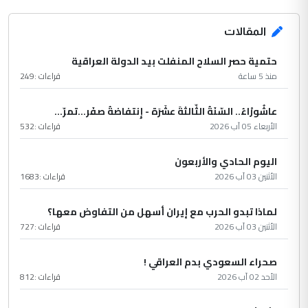
المقالات
حتمية حصر السلاح المنفلت بيد الدولة العراقية
منذ 5 ساعة
قراءات :
249
عاشُورْاءُ.. السّنَةُ الثّالثةَ عشَرَة - إِنتفاضةُ صفَر…تمرّ...
الأربعاء 05 آب 2026
قراءات :
532
اليوم الحادي والأربعون
الأثنين 03 آب 2026
قراءات :
1683
لماذا تبدو الحرب مع إيران أسهل من التفاوض معها؟
الأثنين 03 آب 2026
قراءات :
727
صحراء السعودي بدم العراقي !
الأحد 02 آب 2026
قراءات :
812