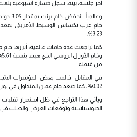
آخر جلسة، بينما سجل خسارة أسبوعية بلغت 11.14 دولاراً، أي ما يعادل 18.49
3.23%.
من قيمته.
0.92%، كما صعد خام عمان المتداول في بورصة دبي للطاقة بنسبة 3.02% ليصل إلى 88.08 دولاراً للبرميل.
ويأتي هذا التراجع في ظل استمرار تقلبات 
الجيوسياسية وتوقعات العرض والطلب في أ