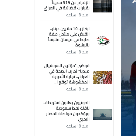
الإفراج عن 519 سجيناً
بقرارات قضائية في العراق
منذ 18 ساعة
ابتزاز بـ 10 ملايين دينار..
القبض على منتحل صفة
ضابط في ميسان متلبساً
بالرشوة
منذ 18 ساعة
فوضى "مؤثري السوشيال
ميديا" تضرب الصحة في
العراق.. تجارة الأدوية
المغشوشة توقع ا...
منذ 18 ساعة
الحوثيون يعلنون استهداف
ناقلة نفط سعودية
ويؤكدون مواصلة الحصار
البحري
منذ 18 ساعة