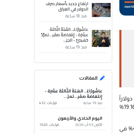
ارتفاع جديد بأسعار صرف
الدولار في العراق
منذ 18 ساعة
عاشُورْاءُ.. السّنَةُ الثّالثةَ
عشَرَة - إِنتفاضةُ صفَر…تمرُّدٌ
حُسَينيٌّ - الجز...
منذ 19 ساعة
المقالات
عاشُورْاءُ.. السّنَةُ الثّالثةَ عشَرَة -
إِنتفاضةُ صفَر…تمرّ...
ل خام البصرة الثقيل العراقي انخفاضاً في آخر جلسة تداول بمقدار 2.68 دولار، ليغلق عند 58.14 دولاراً
منذ 19 ساعة
قراءات :
432
للبرميل، متراجعاً بنسبة 4.41% على أساس يومي، فيما بلغت خسارته الأسبوعية 11.14 دولاراً، ما يعادل 19.16%
اليوم الحادي والأربعون
الأثنين 03 آب 2026
قراءات :
1620
كما تراجع خام البصرة المتوسط بمقدار 2.68 دولار ليصل إلى 60.24 دولاراً للبرميل، منخفضاً بنسبة 4.26% في