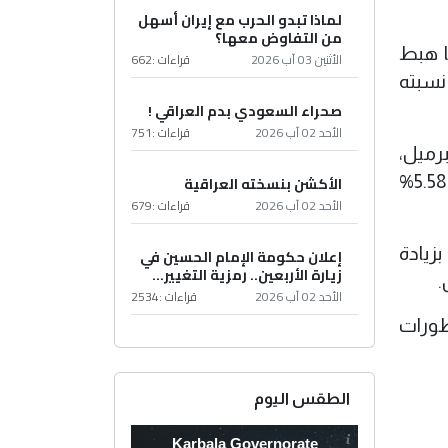
لماذا تبدو الحرب مع إيران أسهل
من التفاوض معها؟
8 دولاراً للبرميل، متراجعاً بنسبة 3.37%، فيما هبط
الأثنين 03 آب 2026
قراءات :
662
رميل بانخفاض نسبته
صحراء السعودي بدم العراقي !
الأحد 02 آب 2026
قراءات :
751
 انخفض بنسبة 4.85% إلى 83.02 دولاراً للبرميل،
وخام الأورال الروسي الذي هبط بنسبة 5.61% إلى 78.39 دولاراً، فضلاً عن خام مارس الأمريكي الذي فقد 5.58%
الأكشن بنسخته العراقية
الأحد 02 آب 2026
قراءات :
679
 98.07 دولاراً للبرميل بزيادة
إعلان حكومة الإمام الحسين في
زيارة الأربعين.. رمزية التغيير...
الأحد 02 آب 2026
قراءات :
2534
طورات
الطقس اليوم
Karbala Governorate