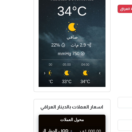
34°C
العراق
صافي
2.9 م\ث
22%
mmHg
750
08:00
07:00
06:00
05:00
04:00
‹
›
37°C
34°C
33°C
33°C
34°C
اسعار العملات بالدينار العراقي