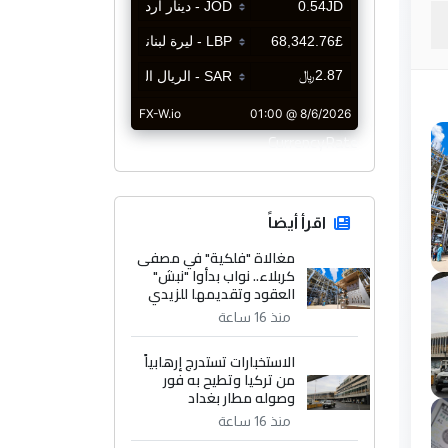
CurrencyRate
اقرأ أيضاً
مغالاة "فلكية" في مصفى
كربلاء.. نواب بدأوا "نبش"
العقود وتقديمها للزيدي
منذ 16 ساعة
الاستخبارات تستدرج إرهابياً
من تركيا وتطيح به فور
وصوله مطار بغداد
منذ 16 ساعة