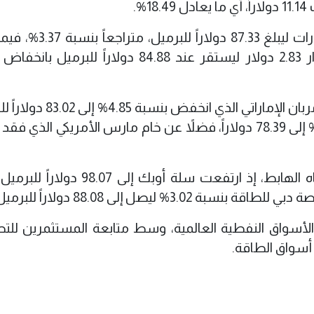
%.
وعالمياً، انخفض خام برنت بمقدار 3.05 دولارات ليبلغ 7.33
خام غرب تكساس الوسيط الأمريكي بمقدار 2.83 دولار ليستقر عند 84.88 دولاراً للب
كما تراجعت عدة خامات عالمية، أبرزها خام مربان الإماراتي الذي
في المقابل، خالفت بعض المؤشرات الاتجاه الهابط، إذ ارتفعت سلة أوبك إلى
الأسواق النفطية العالمية، وسط متابعة المستثمرين للت
سواق الطاقة.