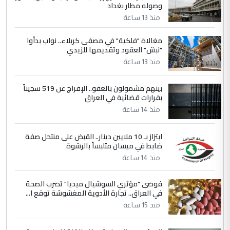
وصوله مطار بغداد
مضجعيك يابن الزنا (نص كامل)
منذ 13 ساعة
4
حيدر عاشور
مغالاة "فلكية" في مصفى كربلاء.. نواب بدأوا
"نبش" العقود وتقديمها للزيدي
التعليق : تحياتي لك استاذ حامدتركان. كلام
منذ 13 ساعة
دقيق ومسؤول؛ فالاستثمار الحقيقي للإنسان
وثروات البلد يعتمد على الكفاءة ...
بينهم مشمولون بالعفو.. الإفراج عن 519 سجيناً
بين الإهمال واغتصاب الأرض.. بلاد
الموضوع :
بقرارات قضائية في العراق
الرافدين تعاني الجفاف والتصحر!!
منذ 14 ساعة
5
علي
ابتزاز بـ 10 ملايين دينار.. القبض على منتحل صفة
ضابط في ميسان متلبساً بالرشوة
التعليق : هذه الزيارة تنفع لبنان، دون الشعب
منذ 14 ساعة
العراقي، الذي احترق بحر الصيف، في حين
حكومة الزيدي ...
فوضى "مؤثري السوشيال ميديا" تضرب الصحة
نواف سلام في بغداد.. "الفيول" مقابل
الموضوع :
في العراق.. تجارة الأدوية المغشوشة توقع ا...
تصدير النفط العراقي
منذ 15 ساعة