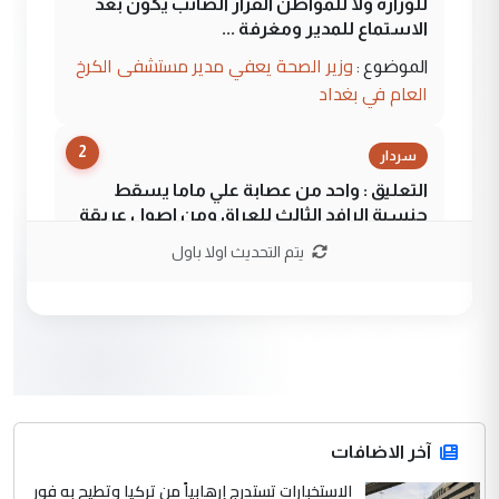
للوزاره ولا للمواطن القرار الصائب يكون بعد
الاستماع للمدير ومغرفة ...
وزير الصحة يعفي مدير مستشفى الكرخ
الموضوع :
العام في بغداد
2
سردار
التعليق : واحد من عصابة علي ماما يسقط
جنسية الرافد الثالث للعراق ومن اصول عريقة
ابا فرات ...
يتم التحديث اولا باول
الجواهري يرد على صدام حسين سل
الموضوع :
مضجعيك يابن الزنا (نص كامل)
3
سردار
التعليق : واحد من عصابة علي ماما يسقط
جنسية الرافد الثالث للعراق ومن اصول عريقة
ابا فرات ...
آخر الاضافات
الجواهري يرد على صدام حسين سل
الاستخبارات تستدرج إرهابياً من تركيا وتطيح به فور
الموضوع :