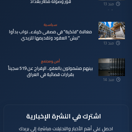
فور وصوله مطار بغداد
منذ 13
ساعة
سياسية
مغالاة "فلكية" في مصفى كربلاء.. نواب بدأوا
"نبش" العقود وتقديمها للزيدي
منذ 13
ساعة
أمن ومجتمع
بينهم مشمولون بالعفو.. الإفراج عن 519 سجيناً
بقرارات قضائية في العراق
منذ 14
ساعة
اشترك في النشرة الإخبارية
احصل على أهم الأخبار والتحليلات مباشرة إلى بريدك