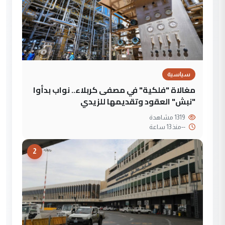
سياسية
مغالاة "فلكية" في مصفى كربلاء.. نواب بدأوا
"نبش" العقود وتقديمها للزيدي
1319 مشاهدة
--
منذ 13 ساعة
2