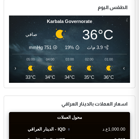
الطقس اليوم
Karbala Governorate
36°C
صافي
3.9 م\ث
19%
751
mmHg
06:00
05:00
04:00
03:00
02:00
01:00
‹
›
33°C
33°C
34°C
34°C
35°C
36°C
اسعار العملات بالدينار العراقي