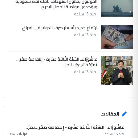
الحوثيون يعلنون استهداف ناقلة نفط سعودية
ويؤكدون مواصلة الحصار البحري
منذ 15 ساعة
ارتفاع جديد بأسعار صرف الدولار في العراق
منذ 15 ساعة
عاشُورْاءُ.. السّنَةُ الثّالثةَ عشَرَة - إِنتفاضةُ صفَر…
تمرُّدٌ حُسَينيٌّ - الجز...
منذ 15 ساعة
المقالات
عاشُورْاءُ.. السّنَةُ الثّالثةَ عشَرَة - إِنتفاضةُ صفَر…تمرّ...
منذ 15 ساعة
قراءات :
394