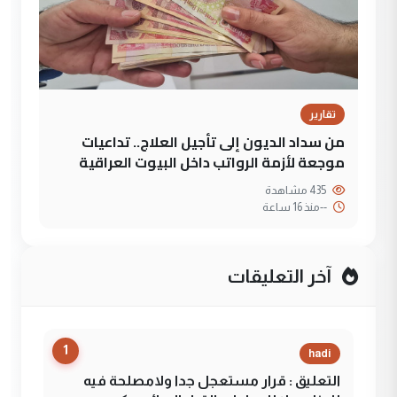
تقارير
من سداد الديون إلى تأجيل العلاج.. تداعيات
موجعة لأزمة الرواتب داخل البيوت العراقية
435 مشاهدة
--
منذ 16 ساعة
آخر التعليقات
1
hadi
التعليق : قرار مستعجل جدا ولامصلحة فيه