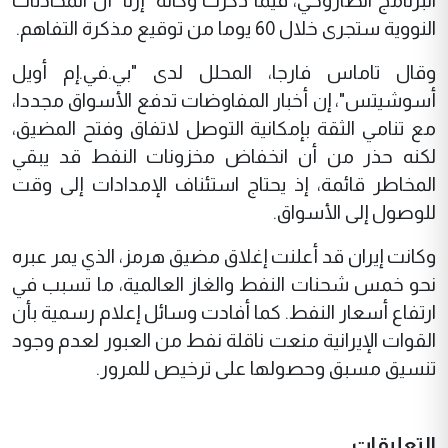
البرنامج الصاروخي، فيما ذكرت وكالة "إرنا" أن المحادثات
النووية ستجرى خلال 60 يوما من توقيع مذكرة التفاهم.
وقال تاماس فارجا، المحلل لدى "بي.في.إم أويل
أسوشيتس"، إن أخبار المفاوضات تدفع الأسواق مجددا،
مع تنامي الثقة بإمكانية التوصل لاتفاق وفتح المضيق،
لكنه حذر من أن انخفاض مخزونات النفط قد يبقي
المخاطر قائمة، إذ يحتاج استئناف الإمدادات إلى وقت
للوصول إلى الأسواق.
وكانت إيران قد أعلنت إغلاق مضيق هرمز، الذي يمر عبره
نحو خمس شحنات النفط والغاز العالمية، ما تسبب في
ارتفاع أسعار النفط. كما أفادت وسائل إعلام رسمية بأن
القوات الإيرانية منعت ناقلة نفط من العبور لعدم وجود
تنسيق مسبق وحصولها على ترخيص للمرور.
التعليقات