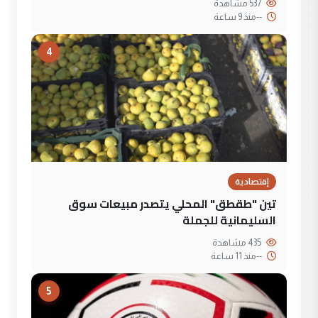
537 مشاهدة
--
منذ 9 ساعة
4
إقتصادية
تين "طقطق" المحلي يتصدر مبيعات سوق
السليمانية للجملة
435 مشاهدة
--
منذ 11 ساعة
5