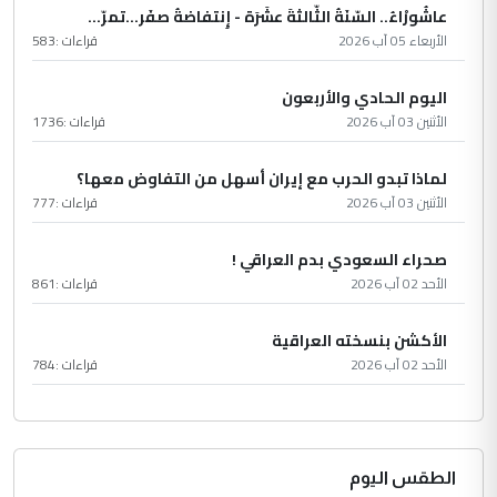
عاشُورْاءُ.. السّنَةُ الثّالثةَ عشَرَة - إِنتفاضةُ صفَر…تمرّ...
الأربعاء 05 آب 2026
قراءات :
583
اليوم الحادي والأربعون
الأثنين 03 آب 2026
قراءات :
1736
لماذا تبدو الحرب مع إيران أسهل من التفاوض معها؟
الأثنين 03 آب 2026
قراءات :
777
صحراء السعودي بدم العراقي !
الأحد 02 آب 2026
قراءات :
861
الأكشن بنسخته العراقية
الأحد 02 آب 2026
قراءات :
784
الطقس اليوم