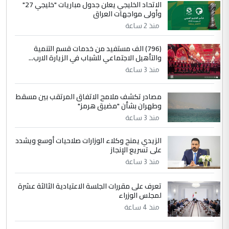
الجواهري يرد على صدام حسين سل
الاتحاد الخليجي يعلن جدول مباريات "خليجي 27"
الموضوع :
وأولى مواجهات العراق
مضجعيك يابن الزنا (نص كامل)
منذ 2 ساعة
4
سردار
(796) الف مستفيد من خدمات قسم التنمية
والتأهيل الاجتماعي للشباب في الزيارة الارب...
التعليق : واحد من عصابة علي ماما يسقط
منذ 3 ساعة
جنسية الرافد الثالث للعراق ومن اصول عريقة
ابا فرات ...
مصادر تكشف ملامح الاتفاق المرتقب بين مسقط
الجواهري يرد على صدام حسين سل
الموضوع :
وطهران بشأن "مضيق هرمز"
مضجعيك يابن الزنا (نص كامل)
منذ 3 ساعة
الزيدي يمنح وكلاء الوزارات صلاحيات أوسع ويشدد
5
حيدر عاشور
على تسريع الإنجاز
التعليق : تحياتي لك استاذ حامدتركان. كلام
منذ 3 ساعة
دقيق ومسؤول؛ فالاستثمار الحقيقي للإنسان
وثروات البلد يعتمد على الكفاءة ...
تعرف على مقررات الجلسة الاعتيادية الثالثة عشرة
بين الإهمال واغتصاب الأرض.. بلاد
لمجلس الوزراء
الموضوع :
الرافدين تعاني الجفاف والتصحر!!
منذ 4 ساعة