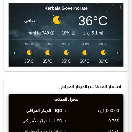
Karbala Governorate
36°C
صافي
5.1 م\ث
18%
749
mmHg
05:00
04:00
03:00
02:00
01:00
00:00
‹
›
34°C
35°C
35°C
35°C
36°C
36°C
اسعار العملات بالدينار العراقي