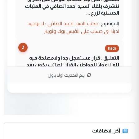
نتشرف بلقاء السيد احمد الصافي في العتبات
الحسنية لزرع ...
مكتب السيد احمد الصافي : لا يوجود
الموضوع :
لدينا اي حساب على الفيس بوك وتويتر
2
hadi
التعليق : قرار مستعجل جدا ولامصلحة فيه
للوزاره ولا للمواطن القرار الصائب يكون بعد
الاستماع للمدير ومغرفة ...
يتم التحديث اولا باول
وزير الصحة يعفي مدير مستشفى الكرخ
الموضوع :
العام في بغداد
3
سردار
التعليق : واحد من عصابة علي ماما يسقط
جنسية الرافد الثالث للعراق ومن اصول عريقة
ابا فرات ...
آخر الاضافات