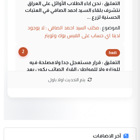
التعليق : نحن اباء الطلاب الأوائل على العراق
نتشرف بلقاء السيد احمد الصافي في العتبات
الحسنية لزرع ...
مكتب السيد احمد الصافي : لا يوجود
الموضوع :
لدينا اي حساب على الفيس بوك وتويتر
2
hadi
التعليق : قرار مستعجل جدا ولامصلحة فيه
للوزاره ولا للمواطن القرار الصائب يكون بعد
الاستماع للمدير ومغرفة ...
يتم التحديث اولا باول
وزير الصحة يعفي مدير مستشفى الكرخ
الموضوع :
العام في بغداد
3
سردار
التعليق : واحد من عصابة علي ماما يسقط
جنسية الرافد الثالث للعراق ومن اصول عريقة
ابا فرات ...
آخر الاضافات