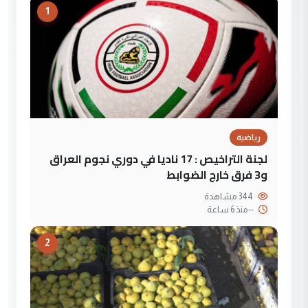
1
رياضية
لجنة التراخيص : 17 ناديا في دوري نجوم العراق
و3 فرق خارج الضوابط
344 مشاهدة
--
منذ 6 ساعة
2