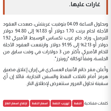
غارات عليها.
وبحلول الساعة 04:09 بتوقيت غرينتش، صعدت العقود
الآجلة لخام برنت 1.70 دولار أو 1.83% إلى 94.80 دولار
للبرميل، وزاد خام غرب تكساس الوسيط الأميركي 1.92
دولار أو 2.13% إلى 91.95 دولار. وارتفعت العقود الآجلة
للخام الأميركي بأكثر من 3 دولارات في وقت سابق من
الجلسة، وفقاً لوكالة "رويترز".
وأعلن مقر خاتم الأنبياء العسكري في إيران إغلاق مضيق
هرمز أمام ناقلات النفط والسفن التجارية، قائلا إن أي
سفينة تحاول المرور ستتعرض لإطلاق النار.
النفط
تهريب النفط
اسعار النفط
ارتفاع اسعار الغاز
كلمات مفتاحية