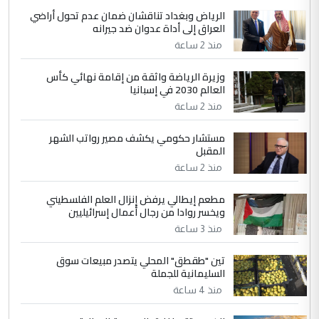
الجواهري يرد على صدام حسين سل
الرياض وبغداد تناقشان ضمان عدم تحول أراضي
الموضوع :
العراق إلى أداة عدوان ضد جيرانه
مضجعيك يابن الزنا (نص كامل)
منذ 2 ساعة
4
سردار
وزيرة الرياضة واثقة من إقامة نهائي كأس
العالم 2030 في إسبانيا
التعليق : واحد من عصابة علي ماما يسقط
منذ 2 ساعة
جنسية الرافد الثالث للعراق ومن اصول عريقة
ابا فرات ...
مستشار حكومي يكشف مصير رواتب الشهر
الجواهري يرد على صدام حسين سل
الموضوع :
المقبل
مضجعيك يابن الزنا (نص كامل)
منذ 2 ساعة
مطعم إيطالي يرفض إنزال العلم الفلسطيني
5
حيدر عاشور
ويخسر روادا من رجال أعمال إسرائيليين
التعليق : تحياتي لك استاذ حامدتركان. كلام
منذ 3 ساعة
دقيق ومسؤول؛ فالاستثمار الحقيقي للإنسان
تين "طقطق" المحلي يتصدر مبيعات سوق
وثروات البلد يعتمد على الكفاءة ...
السليمانية للجملة
بين الإهمال واغتصاب الأرض.. بلاد
الموضوع :
منذ 4 ساعة
الرافدين تعاني الجفاف والتصحر!!