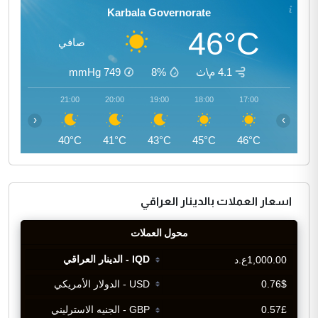
Karbala Governorate
46°C
صافي
4.1 م\ث
8%
749
mmHg
22:00
21:00
20:00
19:00
18:00
17:00
‹
›
39°C
40°C
41°C
43°C
45°C
46°C
اسعار العملات بالدينار العراقي