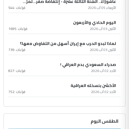
عاشُورْاءُ.. السّنَةُ الثّالثةَ عشَرَة - إِنتفاضةُ صفَر…تمرّ...
الأربعاء 05 آب 2026
قراءات :
544
اليوم الحادي والأربعون
الأثنين 03 آب 2026
قراءات :
1695
لماذا تبدو الحرب مع إيران أسهل من التفاوض معها؟
الأثنين 03 آب 2026
قراءات :
739
صحراء السعودي بدم العراقي !
الأحد 02 آب 2026
قراءات :
827
الأكشن بنسخته العراقية
الأحد 02 آب 2026
قراءات :
752
الطقس اليوم