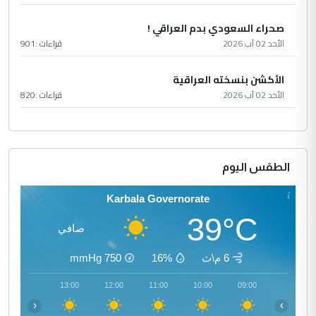
صحراء السعودي بدم العراقي !
الأحد 02 آب 2026
قراءات :
901
الأكشن بنسخته العراقية
الأحد 02 آب 2026
قراءات :
820
الطقس اليوم
Karbala Governorate
39°C
صافي
6 م\ث
16%
750
mmHg
14:00
13:00
12:00
11:00
10:00
09:00
‹
›