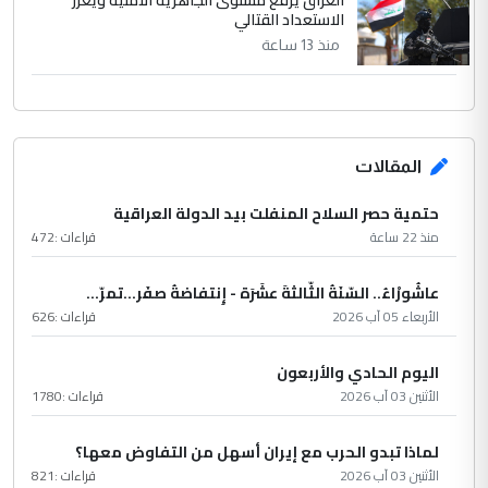
العراق يرفع مستوى الجاهزية الأمنية ويعزز
الاستعداد القتالي
منذ 13 ساعة
المقالات
حتمية حصر السلاح المنفلت بيد الدولة العراقية
منذ 22 ساعة
قراءات :
472
عاشُورْاءُ.. السّنَةُ الثّالثةَ عشَرَة - إِنتفاضةُ صفَر…تمرّ...
الأربعاء 05 آب 2026
قراءات :
626
اليوم الحادي والأربعون
الأثنين 03 آب 2026
قراءات :
1780
لماذا تبدو الحرب مع إيران أسهل من التفاوض معها؟
الأثنين 03 آب 2026
قراءات :
821