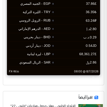
CurrencyRate
اقرأ أيضاً
الاتحاد الخليجي يعلن جدول مباريات "خليجي 27"