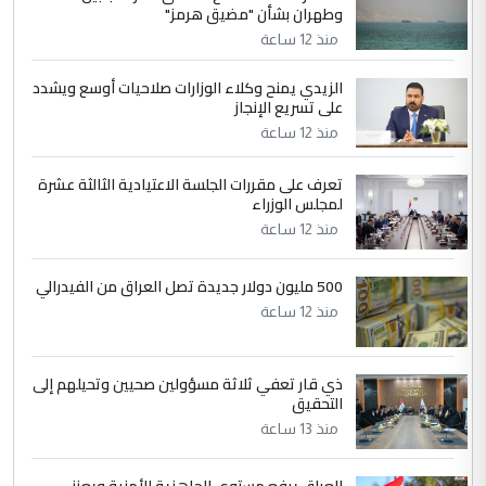
الجواهري يرد على صدام حسين سل
الموضوع :
وطهران بشأن "مضيق هرمز"
مضجعيك يابن الزنا (نص كامل)
منذ 12 ساعة
الزيدي يمنح وكلاء الوزارات صلاحيات أوسع ويشدد
5
حيدر عاشور
على تسريع الإنجاز
التعليق : تحياتي لك استاذ حامدتركان. كلام
منذ 12 ساعة
دقيق ومسؤول؛ فالاستثمار الحقيقي للإنسان
وثروات البلد يعتمد على الكفاءة ...
تعرف على مقررات الجلسة الاعتيادية الثالثة عشرة
بين الإهمال واغتصاب الأرض.. بلاد
لمجلس الوزراء
الموضوع :
الرافدين تعاني الجفاف والتصحر!!
منذ 12 ساعة
500 مليون دولار جديدة تصل العراق من الفيدرالي
منذ 12 ساعة
ذي قار تعفي ثلاثة مسؤولين صحيين وتحيلهم إلى
التحقيق
منذ 13 ساعة