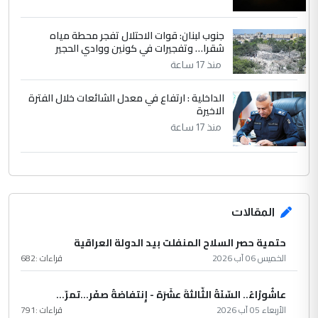
جنوب لبنان: قوات الاحتلال تفجر محطة مياه
شقرا… وتفجيرات في كونين ووادي الحجير
منذ 17 ساعة
الداخلية : ارتفاع في معدل الشائعات خلال الفترة
الاخيرة
منذ 17 ساعة
المقالات
حتمية حصر السلاح المنفلت بيد الدولة العراقية
الخميس 06 آب 2026
قراءات :
682
عاشُورْاءُ.. السّنَةُ الثّالثةَ عشَرَة - إِنتفاضةُ صفَر…تمرّ...
الأربعاء 05 آب 2026
قراءات :
791