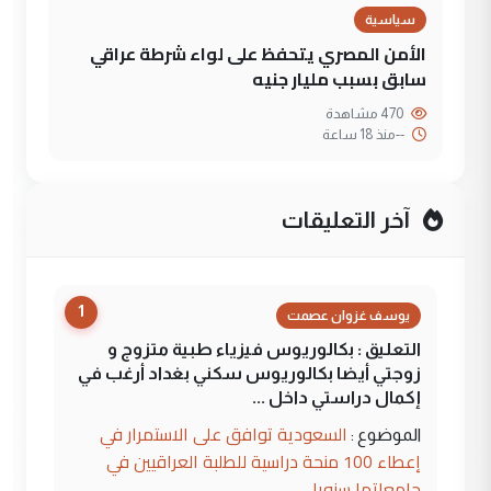
سياسية
الأمن المصري يتحفظ على لواء شرطة عراقي
سابق بسبب مليار جنيه
470 مشاهدة
--
منذ 18 ساعة
آخر التعليقات
1
يوسف غزوان عصمت
التعليق : بكالوريوس فيزياء طبية متزوج و
زوجتي أيضا بكالوريوس سكني بغداد أرغب في
إكمال دراستي داخل ...
السعودية توافق على الاستمرار في
الموضوع :
إعطاء 100 منحة دراسية للطلبة العراقيين في
جامعاتها سنويا