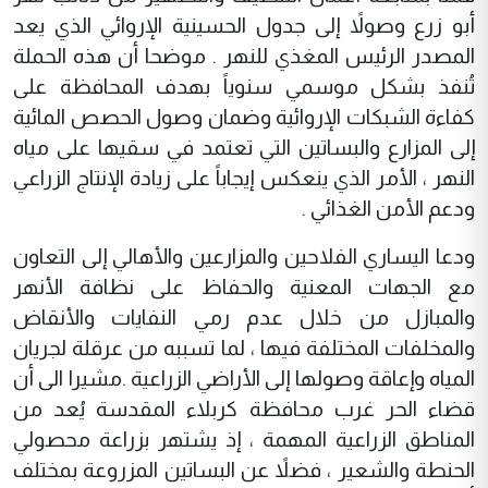
أبو زرع وصولاً إلى جدول الحسينية الإروائي الذي يعد
المصدر الرئيس المغذي للنهر . موضحا
أن هذه الحملة
تُنفذ بشكل موسمي سنوياً بهدف المحافظة على
كفاءة الشبكات الإروائية وضمان وصول الحصص المائية
إلى المزارع والبساتين التي تعتمد في سقيها على مياه
النهر ، الأمر الذي ينعكس إيجاباً على زيادة الإنتاج الزراعي
ودعم الأمن الغذائي .
ودعا اليساري الفلاحين والمزارعين والأهالي إلى التعاون
مع الجهات المعنية والحفاظ على نظافة الأنهر
والمبازل من خلال عدم رمي النفايات والأنقاض
والمخلفات المختلفة فيها ، لما تسببه من عرقلة لجريان
المياه وإعاقة وصولها إلى الأراضي الزراعية .مشيرا الى أن
قضاء الحر غرب محافظة كربلاء المقدسة يُعد من
المناطق الزراعية المهمة ، إذ يشتهر بزراعة محصولي
الحنطة والشعير ، فضلاً عن البساتين المزروعة بمختلف