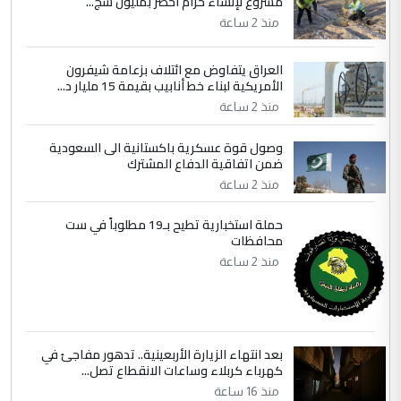
مشروع لإنشاء حزام أخضر بمليون شج...
التعليق : واحد من عصابة علي ماما يسقط
منذ 2 ساعة
جنسية الرافد الثالث للعراق ومن اصول عريقة
ابا فرات ...
العراق يتفاوض مع ائتلاف بزعامة شيفرون
الجواهري يرد على صدام حسين سل
الأمريكية لبناء خط أنابيب بقيمة 15 مليار د...
الموضوع :
مضجعيك يابن الزنا (نص كامل)
منذ 2 ساعة
وصول قوة عسكرية باكستانية الى السعودية
5
سردار
ضمن اتفاقية الدفاع المشترك
التعليق : واحد من عصابة علي ماما يسقط
منذ 2 ساعة
جنسية الرافد الثالث للعراق ومن اصول عريقة
حملة استخبارية تطيح بـ19 مطلوباً في ست
ابا فرات ...
محافظات
الجواهري يرد على صدام حسين سل
الموضوع :
منذ 2 ساعة
مضجعيك يابن الزنا (نص كامل)
بعد انتهاء الزيارة الأربعينية.. تدهور مفاجئ في
كهرباء كربلاء وساعات الانقطاع تصل...
منذ 16 ساعة