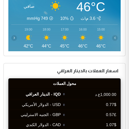
46°C
صافي
3.6 م\ث
10%
749
mmHg
20:00
19:00
18:00
17:00
16:00
15:00
‹
›
40°C
42°C
44°C
45°C
46°C
46°C
اسعار العملات بالدينار العراقي