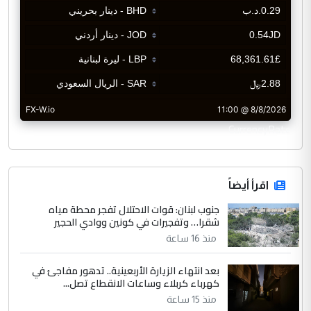
CurrencyRate
اقرأ أيضاً
جنوب لبنان: قوات الاحتلال تفجر محطة مياه
شقرا… وتفجيرات في كونين ووادي الحجير
منذ 16 ساعة
بعد انتهاء الزيارة الأربعينية.. تدهور مفاجئ في
كهرباء كربلاء وساعات الانقطاع تصل...
منذ 15 ساعة