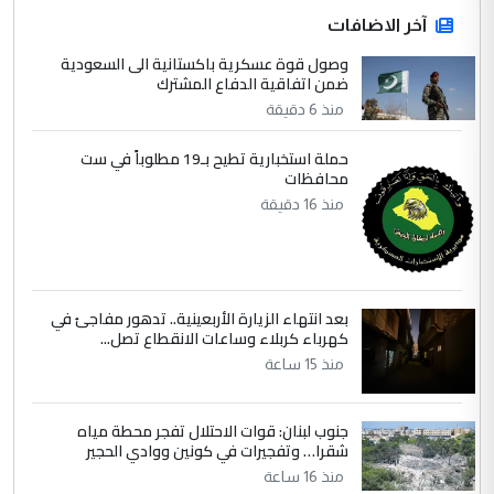
التعليق : قرار مستعجل جدا ولامصلحة فيه
آخر الاضافات
للوزاره ولا للمواطن القرار الصائب يكون بعد
الاستماع للمدير ومغرفة ...
وصول قوة عسكرية باكستانية الى السعودية
ضمن اتفاقية الدفاع المشترك
وزير الصحة يعفي مدير مستشفى الكرخ
الموضوع :
العام في بغداد
منذ 6 دقيقة
حملة استخبارية تطيح بـ19 مطلوباً في ست
4
محافظات
سردار
منذ 16 دقيقة
التعليق : واحد من عصابة علي ماما يسقط
جنسية الرافد الثالث للعراق ومن اصول عريقة
ابا فرات ...
الجواهري يرد على صدام حسين سل
الموضوع :
بعد انتهاء الزيارة الأربعينية.. تدهور مفاجئ في
مضجعيك يابن الزنا (نص كامل)
كهرباء كربلاء وساعات الانقطاع تصل...
منذ 15 ساعة
5
سردار
التعليق : واحد من عصابة علي ماما يسقط
جنوب لبنان: قوات الاحتلال تفجر محطة مياه
جنسية الرافد الثالث للعراق ومن اصول عريقة
شقرا… وتفجيرات في كونين ووادي الحجير
ابا فرات ...
منذ 16 ساعة