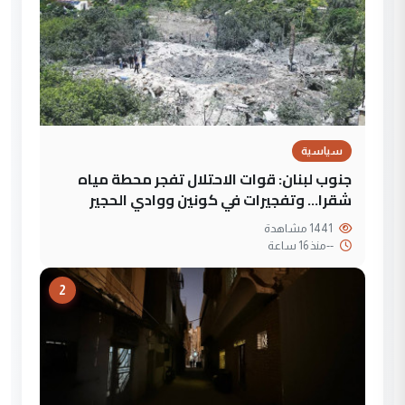
سياسية
جنوب لبنان: قوات الاحتلال تفجر محطة مياه
شقرا… وتفجيرات في كونين ووادي الحجير
1441 مشاهدة
--
منذ 16 ساعة
2