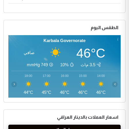
الطقس اليوم
Karbala Governorate
46°C
صافي
3.5 م\ث
10%
749
mmHg
19:00
18:00
17:00
16:00
15:00
14:00
‹
›
42°C
44°C
45°C
46°C
46°C
46°C
اسعار العملات بالدينار العراقي