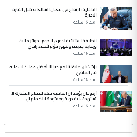
الجواهري يرد على صدام حسين سل
الموضوع :
الداخلية : ارتفاع في معدل الشائعات خلال الفترة
مضجعيك يابن الزنا (نص كامل)
الاخيرة
منذ 16 ساعة
انطلاقة استثنائية لدوري النجوم.. جوائز مالية
ورعاية جديدة وظهور مؤثر لأحمد راضي
منذ 16 ساعة
بزشكيان: علاقاتنا مع جيراننا أفضل مما كانت عليه
في الماضي
منذ 16 ساعة
أردوغان يؤكد ان اتفاقية مكة للدفاع المشترك لا
تستهدف أية دولة ومفتوحة لانضمام ال...
منذ 16 ساعة