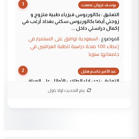
1
يوسف غزوان عصمت
التعليق : بكالوريوس فيزياء طبية متزوج و
زوجتي أيضا بكالوريوس سكني بغداد أرغب في
إكمال دراستي داخل ...
السعودية توافق على الاستمرار في
الموضوع :
إعطاء 100 منحة دراسية للطلبة العراقيين في
جامعاتها سنويا
2
عبد الأمير جاسم هليل
التعليق : نحن اباء الطلاب الأوائل على العراق
نتشرف بلقاء السيد احمد الصافي في العتبات
يتم التحديث اولا باول
الحسنية لزرع ...
مكتب السيد احمد الصافي : لا يوجود
الموضوع :
لدينا اي حساب على الفيس بوك وتويتر
3
hadi