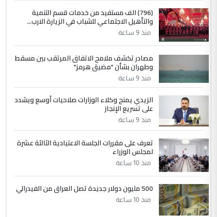
4
سردار
(796) الف مستفيد من خدمات قسم التنمية
والتأهيل الاجتماعي للشباب في الزيارة الارب...
التعليق : واحد من عصابة علي ماما يسقط
منذ 9 ساعة
جنسية الرافد الثالث للعراق ومن اصول عريقة
ابا فرات ...
مصادر تكشف ملامح الاتفاق المرتقب بين مسقط
الجواهري يرد على صدام حسين سل
الموضوع :
وطهران بشأن "مضيق هرمز"
مضجعيك يابن الزنا (نص كامل)
منذ 9 ساعة
الزيدي يمنح وكلاء الوزارات صلاحيات أوسع ويشدد
5
حيدر عاشور
على تسريع الإنجاز
التعليق : تحياتي لك استاذ حامدتركان. كلام
منذ 9 ساعة
دقيق ومسؤول؛ فالاستثمار الحقيقي للإنسان
وثروات البلد يعتمد على الكفاءة ...
تعرف على مقررات الجلسة الاعتيادية الثالثة عشرة
بين الإهمال واغتصاب الأرض.. بلاد
لمجلس الوزراء
الموضوع :
الرافدين تعاني الجفاف والتصحر!!
منذ 10 ساعة
500 مليون دولار جديدة تصل العراق من الفيدرالي
منذ 10 ساعة