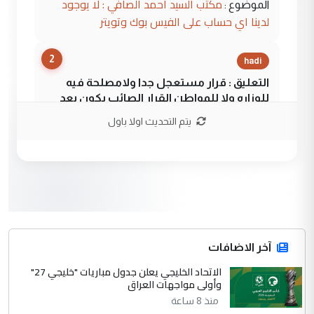
مكتب السيد احمد الصافي : لا يوجود
الموضوع :
لدينا اي حساب على الفيس بوك وتويتر
2
hadi
التعليق : قرار مستعجل جدا ولامصلحة فيه
للوزاره ولا للمواطن القرار الصائب يكون بعد
الاستماع للمدير ومغرفة ...
يتم التحديث اولا باول
وزير الصحة يعفي مدير مستشفى الكرخ
الموضوع :
العام في بغداد
3
سردار
التعليق : واحد من عصابة علي ماما يسقط
جنسية الرافد الثالث للعراق ومن اصول عريقة
ابا فرات ...
آخر الاضافات
الجواهري يرد على صدام حسين سل
الاتحاد الخليجي يعلن جدول مباريات "خليجي 27"
الموضوع :
وأولى مواجهات العراق
مضجعيك يابن الزنا (نص كامل)
منذ 8 ساعة