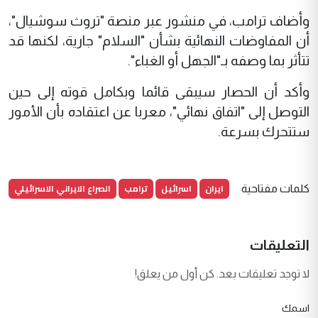
وأضاف ترامب، في منشور عبر منصة "تروث سوشيال"،
أن المفاوضات النهائية بشأن "السلام" جارية، لكنها قد
تتأثر بما وصفه بـ"الجهل أو الغباء".
وأكد أن الحصار سيبقى قائما وبكامل قوته إلى حين
التوصل إلى "اتفاق نهائي"، معربا عن اعتقاده بأن الأمور
ستتحرك بسرعة.
ايران
اسرائيل
ترامب
الصراع الايراني الاسرائيلي
كلمات مفتاحية
التعليقات
لا توجد تعليقات بعد. كن أول من يعلق!
اسمك