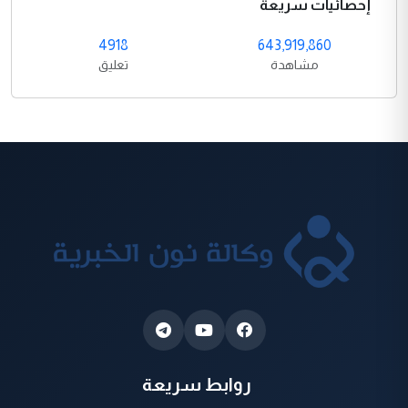
إحصائيات سريعة
4918
643,919,860
مشاهدة
تعليق
روابط سريعة