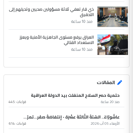
ذي قار تعفي ثلاثة مسؤولين صحيين وتحيلهم إلى
التحقيق
منذ 10 ساعة
العراق يرفع مستوى الجاهزية الأمنية ويعزز
الاستعداد القتالي
منذ 10 ساعة
المقالات
حتمية حصر السلاح المنفلت بيد الدولة العراقية
منذ 20 ساعة
قراءات :
445
عاشُورْاءُ.. السّنَةُ الثّالثةَ عشَرَة - إِنتفاضةُ صفَر…تمرّ...
الأربعاء 05 آب 2026
قراءات :
614