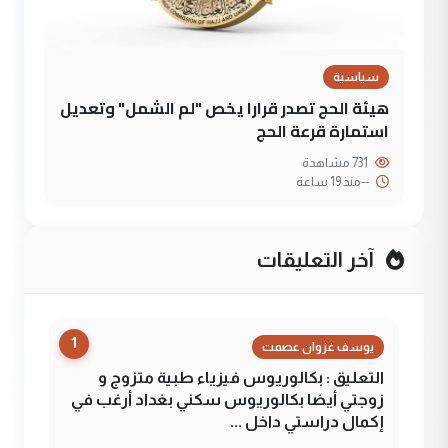
سياسية
هيئة الحج تصدر قرارا يخص "لم الشمل" وتعديل
استمارة قرعة الحج
731 مشاهدة
--
منذ 19 ساعة
آخر التعليقات
1
يوسف غزوان عصمت
التعليق : بكالوريوس فيزياء طبية متزوج و
زوجتي أيضا بكالوريوس سكني بغداد أرغب في
إكمال دراستي داخل ...