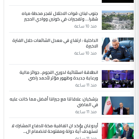
جنوب لبنان: قوات الاحتلال تفجر محطة مياه
4
سردار
شقرا… وتفجيرات في كونين ووادي الحجير
التعليق : واحد من عصابة علي ماما يسقط
منذ 10 ساعة
جنسية الرافد الثالث للعراق ومن اصول عريقة
ابا فرات ...
الداخلية : ارتفاع في معدل الشائعات خلال الفترة
الاخيرة
الجواهري يرد على صدام حسين سل
الموضوع :
مضجعيك يابن الزنا (نص كامل)
منذ 10 ساعة
انطلاقة استثنائية لدوري النجوم.. جوائز مالية
5
سردار
ورعاية جديدة وظهور مؤثر لأحمد راضي
التعليق : واحد من عصابة علي ماما يسقط
منذ 11 ساعة
جنسية الرافد الثالث للعراق ومن اصول عريقة
ابا فرات ...
بزشكيان: علاقاتنا مع جيراننا أفضل مما كانت عليه
في الماضي
الجواهري يرد على صدام حسين سل
الموضوع :
مضجعيك يابن الزنا (نص كامل)
منذ 11 ساعة
أردوغان يؤكد ان اتفاقية مكة للدفاع المشترك لا
تستهدف أية دولة ومفتوحة لانضمام ال...
منذ 11 ساعة