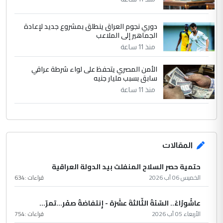
دوري نجوم العراق ينطلق بمشروع جديد لإعادة
الجماهير إلى الملاعب
منذ 11 ساعة
الأمن المصري يتحفظ على لواء شرطة عراقي
سابق بسبب مليار جنيه
منذ 11 ساعة
المقالات
حتمية حصر السلاح المنفلت بيد الدولة العراقية
الخميس 06 آب 2026
قراءات :
634
عاشُورْاءُ.. السّنَةُ الثّالثةَ عشَرَة - إِنتفاضةُ صفَر…تمرّ...
الأربعاء 05 آب 2026
قراءات :
754