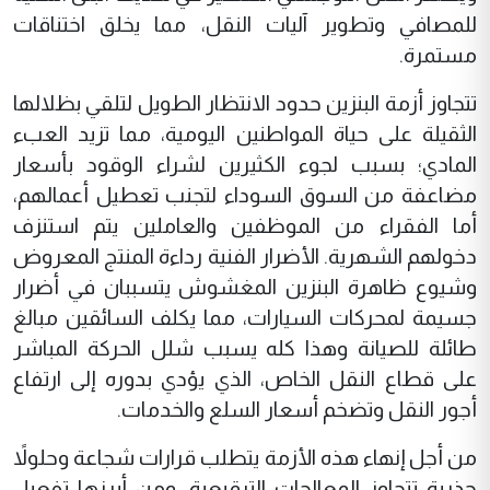
للمصافي وتطوير آليات النقل، مما يخلق اختناقات
مستمرة.
تتجاوز أزمة البنزين حدود الانتظار الطويل لتلقي بظلالها
الثقيلة على حياة المواطنين اليومية، مما تزيد العبء
المادي؛ بسبب لجوء الكثيرين لشراء الوقود بأسعار
مضاعفة من السوق السوداء لتجنب تعطيل أعمالهم،
أما الفقراء من الموظفين والعاملين يتم استنزف
دخولهم الشهرية. الأضرار الفنية رداءة المنتج المعروض
وشيوع ظاهرة البنزين المغشوش يتسببان في أضرار
جسيمة لمحركات السيارات، مما يكلف السائقين مبالغ
طائلة للصيانة وهذا كله يسبب شلل الحركة المباشر
على قطاع النقل الخاص، الذي يؤدي بدوره إلى ارتفاع
أجور النقل وتضخم أسعار السلع والخدمات.
من أجل إنهاء هذه الأزمة يتطلب قرارات شجاعة وحلولاً
جذرية تتجاوز المعالجات الترقيعية، ومن أبرزها تفعيل