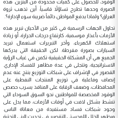
الوقود، للحصول على كميات محدودة من البنزين. هذه
الصورة وحدها تطرح تساؤلاً قاسياً: أين تذهب ثروة
العراق؟ ولماذا يدفع المواطن دائماً ضريبة سوء الإدارة؟.
تحاول الجهات الرسمية في كثير من الأحيان تبرير هذه
الأزمات بأعذار موسمية، كارتفاع درجات الحرارة، أو زيادة
استهلاك الكهرباء، وآخر التبريرات استعمال تبريد
السيارات بصورة مفرطة. لكن الحقيقة التي يدركها
الجميع هي أن المشكلة الحقيقية تكمن في غياب الرؤية
الاستراتيجية، وتتجلى في عدة مظاهر للفساد الإداري.
القصور في الإشراف على شبكات التوزيع ينتج عنه عدم
إنصاف وفاعلية في توزيع المنتجات النفطية على
المحافظات، وضعف الرقابة على المنافذ يسرب حصص
الوقود المخصصة للمواطنين نحو السوق السوداء التي
تنشط بشكل لافت في أوقات الأزمات، مما يدل على
وجود شبكات فساد مستفيدة من معاناة الناس.
ويظهر الخلل اللوجستي التقصير في تحديث البنى التحتية