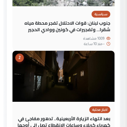
سياسية
جنوب لبنان: قوات الاحتلال تفجر محطة مياه
شقرا… وتفجيرات في كونين ووادي الحجير
1009 مشاهدة
--
منذ 10 ساعة
2
اخبار محلية
بعد انتهاء الزيارة الأربعينية.. تدهور مفاجئ في
كهرباء كربلاء وساعات الانقطاع تصل إلى أوجها