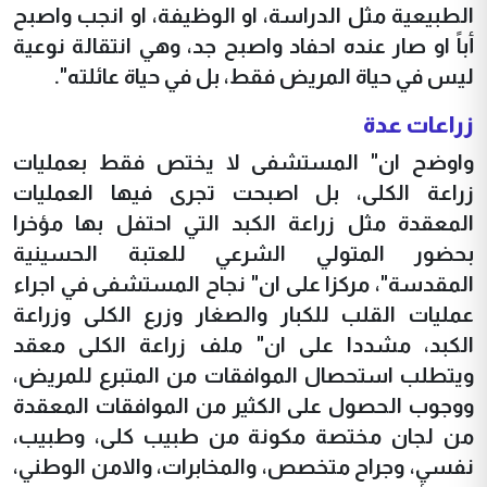
الطبيعية مثل الدراسة، او الوظيفة، او انجب واصبح
أباً او صار عنده احفاد واصبح جد، وهي انتقالة نوعية
ليس في حياة المريض فقط، بل في حياة عائلته".
زراعات عدة
واوضح ان" المستشفى لا يختص فقط بعمليات
زراعة الكلى، بل اصبحت تجرى فيها العمليات
المعقدة مثل زراعة الكبد التي احتفل بها مؤخرا
بحضور المتولي الشرعي للعتبة الحسينية
المقدسة"، مركزا على ان" نجاح المستشفى في اجراء
عمليات القلب للكبار والصغار وزرع الكلى وزراعة
الكبد، مشددا على ان" ملف زراعة الكلى معقد
ويتطلب استحصال الموافقات من المتبرع للمريض،
ووجوب الحصول على الكثير من الموافقات المعقدة
من لجان مختصة مكونة من طبيب كلى، وطبيب،
نفسي، وجراح متخصص، والمخابرات، والامن الوطني،