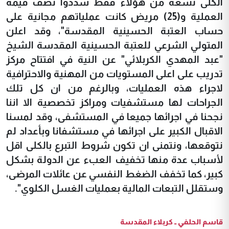
الكلى تسعة من هؤلاء فقط سددوا نصف قيمة
العملية و(25) مريض كانت عملياتهم مجانية على
حساب العتبة الحسينية المقدسة"، وقد اعلن
المتولي الشرعي للعتبة الحسينية المقدسة الشيخ
"عبد المهدي الكربلائي" عن النية في افتتاح مركز
تدريب على اعلى المستويات من المهنية والاحترافية
لاجراء هذه العمليات، وبالرغم من ان كل تلك
الجراحات لها مستشفيات ومراكز تخصصية الا اننا
نجحنا في اجرائها جميعا في المستشفى، وقد لمسنا
الاقبال الكبير على اجرائها في مستشفانا وبأعداد لم
نتوقعها، ونتمنى ان تكون شروط التبرع بالكلى اقل
لأسباب عدة منها تخفيف العبء عن الدولة بشكل
كبير، كما تخفف الضغط النفسي عن عائلات المرضى،
وستقلل التبعات المالية بعمليات الغسل الكلوي".
قاسم الحلفي ــ كربلاء المقدسة