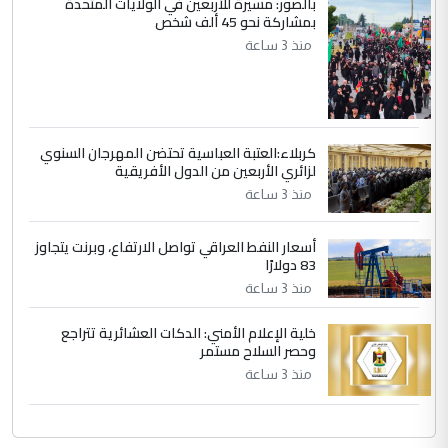
بالصور: مسيرة للأربعين في الولايات المتحدة
بمشاركة نحو 45 ألف شخص
الجواهري يرد على صدام حسين سل
الموضوع :
منذ 3 ساعة
مضجعيك يابن الزنا (نص كامل)
كربلاء:العتبة العباسية تحتضن المهرجان السنوي
لزائري الأربعين من الدول الأفريقية
منذ 3 ساعة
أسعار النفط العراقي تواصل الارتفاع، وبرنت يتجاوز
83 دولارًا
منذ 3 ساعة
خلية الإعلام الأمني: الدكات العشائرية تتراجع
وحصر السلاح مستمر
منذ 3 ساعة