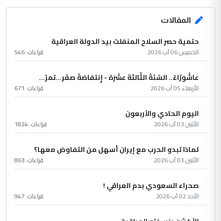
المقالات
حتمية حصر السلاح المنفلت بيد الدولة العراقية
الخميس 06 آب 2026
قراءات :
546
عاشُورْاءُ.. السّنَةُ الثّالثةَ عشَرَة - إِنتفاضةُ صفَر…تمرّ...
الأربعاء 05 آب 2026
قراءات :
671
اليوم الحادي والأربعون
الأثنين 03 آب 2026
قراءات :
1824
لماذا تبدو الحرب مع إيران أسهل من التفاوض معها؟
الأثنين 03 آب 2026
قراءات :
863
صحراء السعودي بدم العراقي !
الأحد 02 آب 2026
قراءات :
947