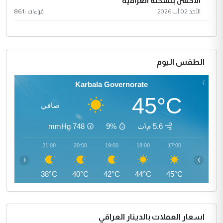
الأكشن بنسخته العراقية
الأحد 02 آب 2026
قراءات :
861
الطقس اليوم
Karbala Governorate
45°C
صافي
5.6 م\ث
9%
748
mmHg
22:00
21:00
20:00
19:00
18:00
17:00
‹
›
37°C
38°C
40°C
42°C
44°C
45°C
اسعار العملات بالدينار العراقي