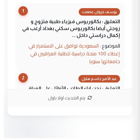
1
يوسف غزوان عصمت
التعليق : بكالوريوس فيزياء طبية متزوج و
زوجتي أيضا بكالوريوس سكني بغداد أرغب في
إكمال دراستي داخل ...
السعودية توافق على الاستمرار في
الموضوع :
إعطاء 100 منحة دراسية للطلبة العراقيين في
جامعاتها سنويا
2
عبد الأمير جاسم هليل
التعليق : نحن اباء الطلاب الأوائل على العراق
نتشرف بلقاء السيد احمد الصافي في العتبات
يتم التحديث اولا باول
الحسنية لزرع ...
مكتب السيد احمد الصافي : لا يوجود
الموضوع :
لدينا اي حساب على الفيس بوك وتويتر
3
hadi