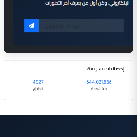
إحصائيات سريعة
4927
644,021,886
مشاهدة
تعليق