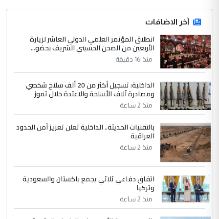
التعليق : قرار مستعجل جدا ولامصلحة فيه
آخر الاضافات
للوزاره ولا للمواطن القرار الصائب يكون بعد
الاستماع للمدير ومغرفة ...
انطلاق المؤتمر العلمي الدولي العاشر لزيارة
الأربعين من الصحن الحسيني الشريف بحضو...
وزير الصحة يعفي مدير مستشفى الكرخ
الموضوع :
العام في بغداد
منذ 16 دقيقة
الداخلية: تسجيل أكثر من 20 ألف سلاح شخصي
4
سردار
ومصادرة آلاف الأسلحة والاعتدة خلال تموز
التعليق : واحد من عصابة علي ماما يسقط
منذ 2 ساعة
جنسية الرافد الثالث للعراق ومن اصول عريقة
بالتقنيات الحديثة.. الداخلية تعلن تعزيز أمن الحدود
ابا فرات ...
العراقية
الجواهري يرد على صدام حسين سل
الموضوع :
منذ 2 ساعة
مضجعيك يابن الزنا (نص كامل)
اتفاق دفاعي ثلاثي يجمع باكستان والسعودية
5
سردار
وتركيا
التعليق : واحد من عصابة علي ماما يسقط
منذ 2 ساعة
جنسية الرافد الثالث للعراق ومن اصول عريقة
ابا فرات ...