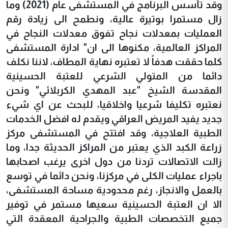
وقد تأسس البرنامج في المستشفى عام (2021) وما
زال مستمرا بوتيرة عالية، ونطمح الى زيادة رقم
العمليات بمعدلات نجاح تفوق معدلات النجاح في
المراكز العالمية، مكنوها الى ان" ادارة المستشفى
كلما حققت هدفاً لا تعتبره نهاية المطاف، لاننا نكلف
دائما من المتولي الشرعي للعتبة الحسينية
المقدسة الشيخ "عبد المهدي الكربلائي" ونحن
نعتبره تكليفا شرعيا واخلاقيا، للبحث عن اي شيء
جديد يفيد المريض العراقي ويقدم له افضل الخدمات
الطبية العلاجية، وقد افتتح في المستشفى مركز
زراعة الكبد الذي يعتبر من المراكز الحديثة جدا، وما
زالت الاتصالات تردنا من دول اخرى يرغب اصحابها
باجراء عمليات الكلى في مركزنا، ونحن دائما في توسع
بالعمل والانجاز، رغم محدودية مساحة المستشفى،
الا ان العتبة الحسينية سعيها مستمر في توفير
جميع التخصصات الطبية والجراحية المعقدة التي