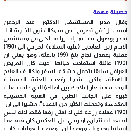
حصيلة مهمة
وقال مدير المستشفى الدكتور "عبد الرحمن
اسماعيل" في تصريح خص به وكالة نون الخبرية اننا"
نفخر بوصول عدد عمليات زراعة الكلى في مستشفى
الامام زين العابدين (عليه السلام) الجراحي الى (190)
عملية بمعدل نجاح بلغ (99) بالمئة، وهو يعني ان
(190) عائلة استعادت حياتها، حيث كان المريض
العراقي سابقا يتحمل مشقة السفر وتكاليف العلاج
الباهظة، ولكن عندما رفعت العتبة الحسينية
المقدسة شعار (علاجك بين اهلك) الذي خلف تبعات
كبيرة على الجانب الطبي في العتبة الحسينية
المقدسة وتحملت الكثير من الاعباء"، مشيرا الى ان"
(190) عملية زراعة كلى لا تمثل رقما فقط لانه ليس
له بعد استثماري او ربحي، بل بالعكس كان فيه بعداً
انسانيا وخدميا"، موضحا ان "معظم العمليات كانت