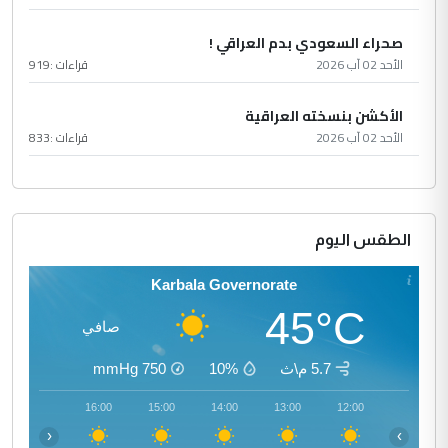
صحراء السعودي بدم العراقي !
الأحد 02 آب 2026
قراءات :
919
الأكشن بنسخته العراقية
الأحد 02 آب 2026
قراءات :
833
الطقس اليوم
Karbala Governorate
45°C
صافي
5.7 م\ث
10%
750
mmHg
17:00
16:00
15:00
14:00
13:00
12:00
‹
›