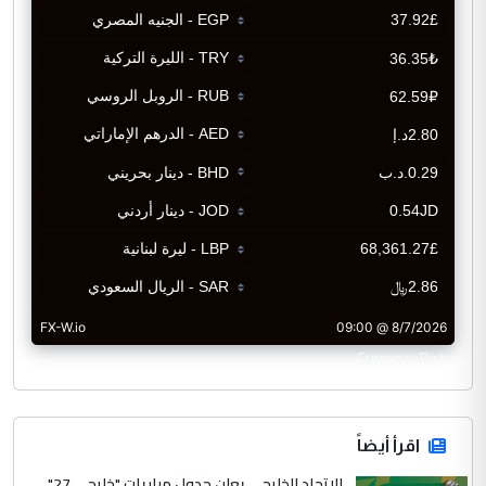
CurrencyRate
اقرأ أيضاً
الاتحاد الخليجي يعلن جدول مباريات "خليجي 27"