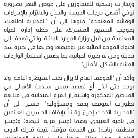
وإنذارات رسمية للمتجاوزين على حوض النهر بضرورة
توخي أقصى درجات الحيطة والحذر، والالتزام بالإجراءات
الوقائية المعتمدة" منوها الى أن "المديرية اطلعت،
بموجب التنسيق المشترك، على خطة إدارة المياه
المعتمدة من قبل وزارة الموارد المائية، والتي تهدف إلى
احتواء الموجة المائية عبر توجيهها وخزنها في بحيرة سد
حديثة ومن ثم بحيرة الحبانية، بما يضمن استثمار الواردات
المائية بالشكل الأمثل".
وأكد أن "الموقف العام لا يزال تحت السيطرة التامة، ولا
يوجد حتى الآن أي تهديد يمس سلامة الأهالي في
المناطق المذكورة واستمرار الفرق الميدانية في متابعة
تطورات الموقف بدقة ومسؤولية". مشيرا الى أن
"المديرية اتخذت إجراءً وقائياً بإيقاف الجسرين العائمين
في ناحية العبيدي، وهما (جسر قرية البيضة) و(جسر
منطقة ارتاجة) عن الخدمة مؤقتاً، نتيجة تحرك الدوب