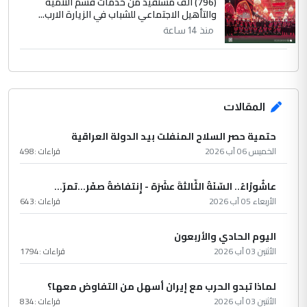
(796) الف مستفيد من خدمات قسم التنمية
والتأهيل الاجتماعي للشباب في الزيارة الارب...
منذ 14 ساعة
المقالات
حتمية حصر السلاح المنفلت بيد الدولة العراقية
الخميس 06 آب 2026
قراءات :
498
عاشُورْاءُ.. السّنَةُ الثّالثةَ عشَرَة - إِنتفاضةُ صفَر…تمرّ...
الأربعاء 05 آب 2026
قراءات :
643
اليوم الحادي والأربعون
الأثنين 03 آب 2026
قراءات :
1794
لماذا تبدو الحرب مع إيران أسهل من التفاوض معها؟
الأثنين 03 آب 2026
قراءات :
834