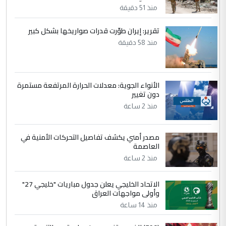
منذ 51 دقيقة
5
حيدر عاشور
تقرير: إيران طوّرت قدرات صواريخها بشكل كبير
التعليق : تحياتي لك استاذ حامدتركان. كلام
منذ 58 دقيقة
دقيق ومسؤول؛ فالاستثمار الحقيقي للإنسان
وثروات البلد يعتمد على الكفاءة ...
بين الإهمال واغتصاب الأرض.. بلاد
الموضوع :
الأنواء الجوية: معدلات الحرارة المرتفعة مستمرة
الرافدين تعاني الجفاف والتصحر!!
دون تغيير
منذ 2 ساعة
مصدر أمني يكشف تفاصيل التحركات الأمنية في
العاصمة
منذ 2 ساعة
الاتحاد الخليجي يعلن جدول مباريات "خليجي 27"
وأولى مواجهات العراق
منذ 14 ساعة