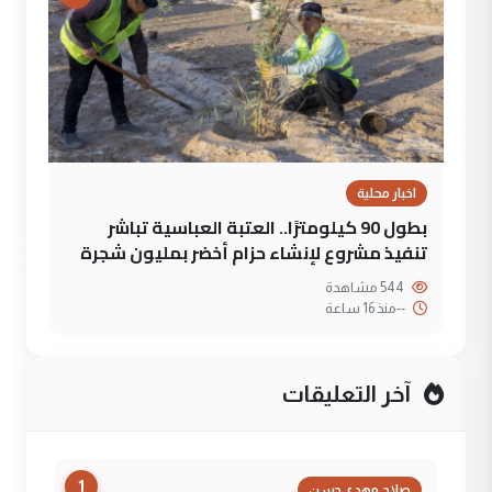
اخبار محلية
بطول 90 كيلومترًا.. العتبة العباسية تباشر
تنفيذ مشروع لإنشاء حزام أخضر بمليون شجرة
544 مشاهدة
--
منذ 16 ساعة
آخر التعليقات
1
صلاح مهدي حسن