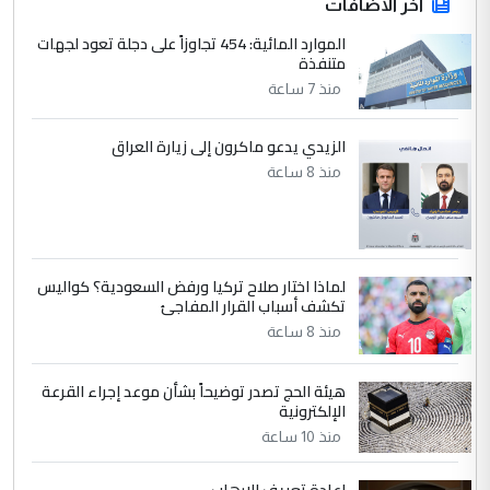
آخر الاضافات
الموارد المائية: 454 تجاوزاً على دجلة تعود لجهات
4
متنفذة
يوسف غزوان عصمت
منذ 7 ساعة
التعليق : بكالوريوس فيزياء طبية متزوج و
زوجتي أيضا بكالوريوس سكني بغداد أرغب في
إكمال دراستي داخل ...
الزيدي يدعو ماكرون إلى زيارة العراق
السعودية توافق على الاستمرار في
منذ 8 ساعة
الموضوع :
إعطاء 100 منحة دراسية للطلبة العراقيين في
جامعاتها سنويا
لماذا اختار صلاح تركيا ورفض السعودية؟ كواليس
5
عبد الأمير جاسم هليل
تكشف أسباب القرار المفاجئ
التعليق : نحن اباء الطلاب الأوائل على العراق
منذ 8 ساعة
نتشرف بلقاء السيد احمد الصافي في العتبات
الحسنية لزرع ...
هيئة الحج تصدر توضيحاً بشأن موعد إجراء القرعة
مكتب السيد احمد الصافي : لا يوجود
الإلكترونية
الموضوع :
لدينا اي حساب على الفيس بوك وتويتر
منذ 10 ساعة
إعادة تعريف الإرهاب ..