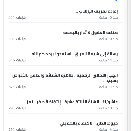
إعادة تعريف الإرهاب ..
منذ 10 ساعة
قراءات :
441
صناعة العقول لا تُدار بالبصمة
منذ 10 ساعة
قراءات :
318
رسالة إلى شيعة العراق.. استعدوا يرحمكم الله
منذ 11 ساعة
قراءات :
346
انهيار الأخلاق الرقمية.. ظاهرة الشتائم والطعن بالأعراض
بسبب...
منذ 11 ساعة
قراءات :
345
عاشُورْاءُ.. السّنَةُ الثّالثةَ عشَرَة - إِنتفاضةُ صفَر…تمرّ...
منذ 13 ساعة
قراءات :
290
خيوط الظل.. الاكتفاء بالجميلي
منذ 14 ساعة
قراءات :
274