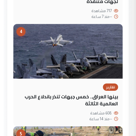
لجهات متنفذة
717 مشاهدة
--
منذ 7 ساعة
4
تقارير
بينها العراق.. خمس جبهات تنذر باندلاع الحرب
العالمية الثالثة
608 مشاهدة
--
منذ 14 ساعة
5