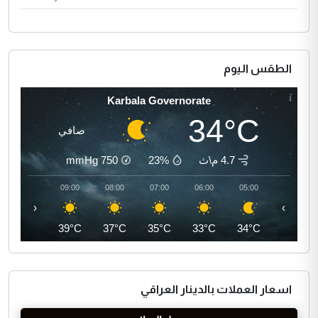
الطقس اليوم
Karbala Governorate
34°C
صافي
4.7 م\ث
23%
750
mmHg
10:00
09:00
08:00
07:00
06:00
05:00
‹
›
41°C
39°C
37°C
35°C
33°C
34°C
اسعار العملات بالدينار العراقي