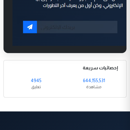
إحصائيات سريعة
4945
644,155,531
مشاهدة
تعليق