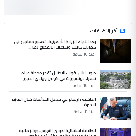
3
hadi
التعليق : قرار مستعجل جدا ولامصلحة فيه
آخر الاضافات
للوزاره ولا للمواطن القرار الصائب يكون بعد
الاستماع للمدير ومغرفة ...
بعد انتهاء الزيارة الأربعينية.. تدهور مفاجئ في
كهرباء كربلاء وساعات الانقطاع تصل...
وزير الصحة يعفي مدير مستشفى الكرخ
الموضوع :
العام في بغداد
منذ 10 ساعة
جنوب لبنان: قوات الاحتلال تفجر محطة مياه
4
سردار
شقرا… وتفجيرات في كونين ووادي الحجير
التعليق : واحد من عصابة علي ماما يسقط
منذ 10 ساعة
جنسية الرافد الثالث للعراق ومن اصول عريقة
ابا فرات ...
الداخلية : ارتفاع في معدل الشائعات خلال الفترة
الاخيرة
الجواهري يرد على صدام حسين سل
الموضوع :
مضجعيك يابن الزنا (نص كامل)
منذ 11 ساعة
انطلاقة استثنائية لدوري النجوم.. جوائز مالية
5
سردار
ورعاية جديدة وظهور مؤثر لأحمد راضي