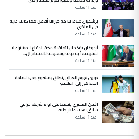
التعليق : واحد من عصابة علي ماما يسقط
منذ 11 ساعة
جنسية الرافد الثالث للعراق ومن اصول عريقة
ابا فرات ...
بزشكيان: علاقاتنا مع جيراننا أفضل مما كانت عليه
في الماضي
الجواهري يرد على صدام حسين سل
الموضوع :
مضجعيك يابن الزنا (نص كامل)
منذ 11 ساعة
أردوغان يؤكد ان اتفاقية مكة للدفاع المشترك لا
تستهدف أية دولة ومفتوحة لانضمام ال...
منذ 11 ساعة
دوري نجوم العراق ينطلق بمشروع جديد لإعادة
الجماهير إلى الملاعب
منذ 11 ساعة
الأمن المصري يتحفظ على لواء شرطة عراقي
سابق بسبب مليار جنيه
منذ 11 ساعة