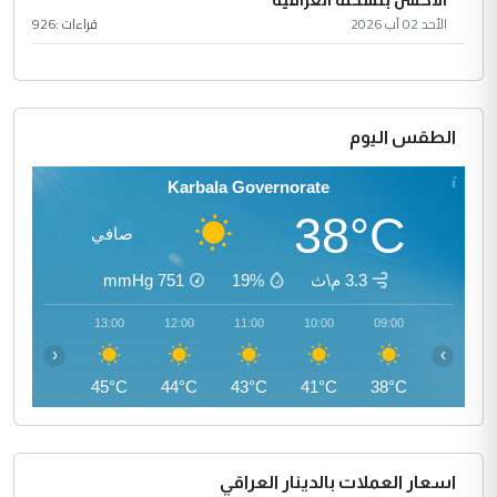
الأكشن بنسخته العراقية
الأحد 02 آب 2026
قراءات :
926
الطقس اليوم
Karbala Governorate
38°C
صافي
3.3 م\ث
19%
751
mmHg
14:00
13:00
12:00
11:00
10:00
09:00
‹
›
45°C
45°C
44°C
43°C
41°C
38°C
اسعار العملات بالدينار العراقي