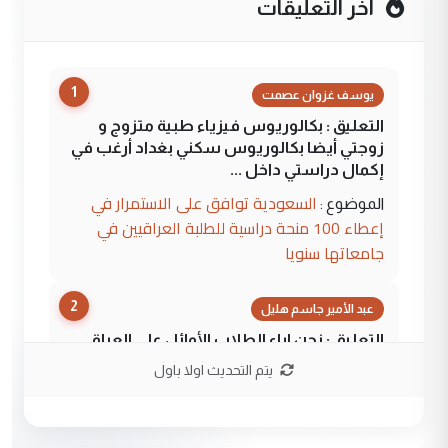
آخر التعليقات
1
يوسف غزوان عصمت
التعليق : بكالوريوس فيزياء طبية متزوج و
زوجتي أيضا بكالوريوس سكني بغداد أرغب في
إكمال دراستي داخل ...
السعودية توافق على الاستمرار في
الموضوع :
إعطاء 100 منحة دراسية للطلبة العراقيين في
جامعاتها سنويا
2
عبد الأمير جاسم هليل
التعليق : نحن اباء الطلاب الأوائل على العراق
نتشرف بلقاء السيد احمد الصافي في العتبات
يتم التحديث اولا باول
الحسنية لزرع ...
مكتب السيد احمد الصافي : لا يوجود
الموضوع :
لدينا اي حساب على الفيس بوك وتويتر