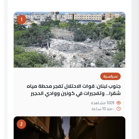
1
سياسية
جنوب لبنان: قوات الاحتلال تفجر محطة مياه
شقرا… وتفجيرات في كونين ووادي الحجير
1009 مشاهدة
--
منذ 10 ساعة
2