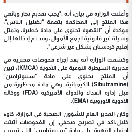
وأعلنت الوزارة في بيان، أنه :"يجب تقديم تجار وبائعي
هذا المنتج إلى المحاكمة بتهمة "تضليل الناس"،
مؤكدة أن "القهوة تحتوي على مادة خطيرة، وتمثل
وسيلة غير قانونية لجمع الأموال، وقد تم إدخالها إلى
إقليم كردستان بشكل غير شرعي".
وكشفت الوزارة أنه بعد إجراء فحوصات مخبرية في
مديرية السيطرة النوعية على الأدوية (KMCA)، تبين
أن المنتج يحتوي على مادة "سيبوترامين"
(Sibutramine) الكيميائية، وهي مادة محظورة من
قبل إدارة الغذاء والدواء الأميركية (FDA) ووكالة
الأدوية الأوروبية (EMA).
وكان المدير العام للشؤون الصحية في الوزارة، كاوە
خليل،اكد في تصريح صحفي، إن الفحوصات أثبتت
احتواء القهوة على مادة "سيبوترامين" التي تسبب