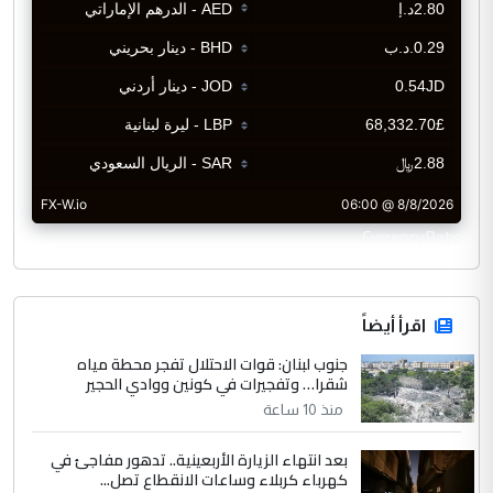
CurrencyRate
اقرأ أيضاً
جنوب لبنان: قوات الاحتلال تفجر محطة مياه
شقرا… وتفجيرات في كونين ووادي الحجير
منذ 10 ساعة
بعد انتهاء الزيارة الأربعينية.. تدهور مفاجئ في
كهرباء كربلاء وساعات الانقطاع تصل...