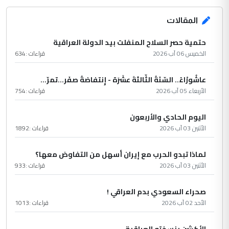
المقالات
حتمية حصر السلاح المنفلت بيد الدولة العراقية
الخميس 06 آب 2026
قراءات :
634
عاشُورْاءُ.. السّنَةُ الثّالثةَ عشَرَة - إِنتفاضةُ صفَر…تمرّ...
الأربعاء 05 آب 2026
قراءات :
754
اليوم الحادي والأربعون
الأثنين 03 آب 2026
قراءات :
1892
لماذا تبدو الحرب مع إيران أسهل من التفاوض معها؟
الأثنين 03 آب 2026
قراءات :
933
صحراء السعودي بدم العراقي !
الأحد 02 آب 2026
قراءات :
1013