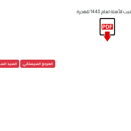
 الأهلة لعام 1448 للهجرة
المرجع السيستاني
السيد الس