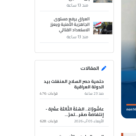
منذ 13 ساعة
العراق يرفع مستوى
الجاهزية الأمنية ويعزز
الاستعداد القتالي
منذ 13 ساعة
المقالات
حتمية حصر السلاح المنفلت بيد
الدولة العراقية
منذ 23 ساعة
قراءات :
476
عاشُورْاءُ.. السّنَةُ الثّالثةَ عشَرَة -
إِنتفاضةُ صفَر…تمرّ...
الأربعاء 05 آب 2026
قراءات :
628