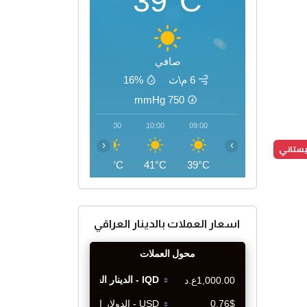
39°C
صافي
6 م\ث
16%
mmHg
750
13:00
12:00
11:00
10:00
09:00
‹
›
يستاني
46°C
45°C
43°C
41°C
39°C
اسعار العملات بالدينار العراقي