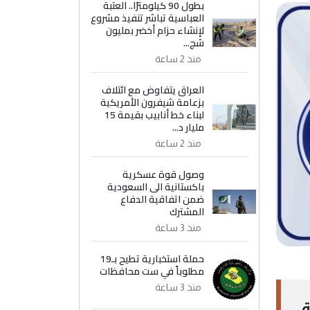
بطول 90 كيلومترًا.. العتبة
العباسية تباشر تنفيذ مشروع
لإنشاء حزام أخضر بمليون
شج...
منذ 2 ساعة
العراق يتفاوض مع ائتلاف
بزعامة شيفرون الأمريكية
لبناء خط أنابيب بقيمة 15
مليار د...
منذ 2 ساعة
وصول قوة عسكرية
باكستانية الى السعودية
ضمن اتفاقية الدفاع
المشترك
منذ 3 ساعة
حملة استخبارية تطيح بـ19
مطلوباً في ست محافظات
منذ 3 ساعة
ة