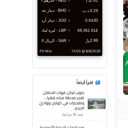
CurrencyRate
اقرأ أيضاً
جنوب لبنان: قوات الاحتلال
تفجر محطة مياه شقرا…
وتفجيرات في كونين ووادي
الحجير
منذ 18 ساعة
بعد انتهاء الزيارة الأربعينية..