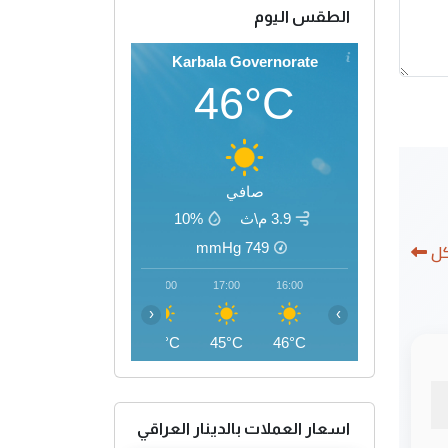
الطقس اليوم
Karbala Governorate
46°C
صافي
3.9 م\ث
10%
كل
mmHg
749
20:00
19:00
18:00
17:00
16:00
‹
›
40°C
42°C
44°C
45°C
46°C
اسعار العملات بالدينار العراقي