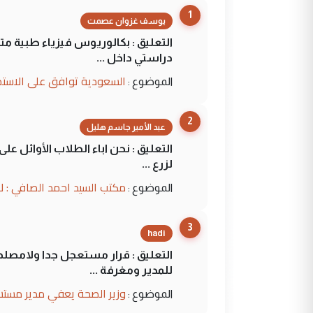
1
يوسف غزوان عصمت
التعليق : بكالوريوس فيزياء طبية م
دراستي داخل ...
السعودية توافق على الاستمرار في إعطاء 100 منحة دراسية للطل
الموضوع :
2
عبد الأمير جاسم هليل
التعليق : نحن اباء الطلاب الأوائل ع
لزرع ...
مكتب السيد احمد الصافي : ل
الموضوع :
3
hadi
التعليق : قرار مستعجل جدا ولامصلحة
للمدير ومغرفة ...
وزير الصحة يعفي مدير مستش
الموضوع :