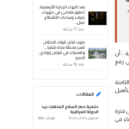
بعد انتهاء الزيارة الأربعينية..
تدهور مفاجئ في كهرباء
كربلاء وساعات الانقطاع
تصل...
منذ 17 ساعة
جنوب لبنان: قوات الاحتلال
تفجر محطة مياه شقرا…
وتفجيرات في كونين ووادي
 ، أن
الحجير
ي رفع
منذ 18 ساعة
لثامنة
تأهيل
المقالات
حتمية حصر السلاح المنفلت بيد
الدولة العراقية
ل فترة
الخميس 06 آب 2026
قراءات :
686
اء في