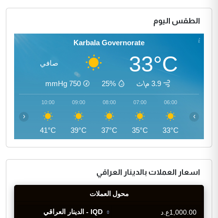
الطقس اليوم
Karbala Governorate
33°C
صافي
3.9 م\ث
25%
750
mmHg
11:00
10:00
09:00
08:00
07:00
06:00
‹
›
43°C
41°C
39°C
37°C
35°C
33°C
اسعار العملات بالدينار العراقي