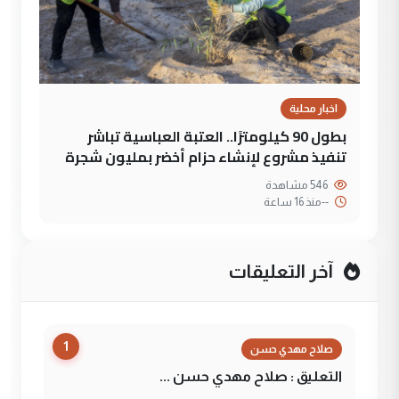
اخبار محلية
بطول 90 كيلومترًا.. العتبة العباسية تباشر
تنفيذ مشروع لإنشاء حزام أخضر بمليون شجرة
546 مشاهدة
--
منذ 16 ساعة
آخر التعليقات
1
صلاح مهدي حسن
التعليق : صلاح مهدي حسن ...