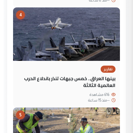
--
منذ 8 ساعة
4
تقارير
بينها العراق.. خمس جبهات تنذر باندلاع الحرب
العالمية الثالثة
616 مشاهدة
--
منذ 15 ساعة
5