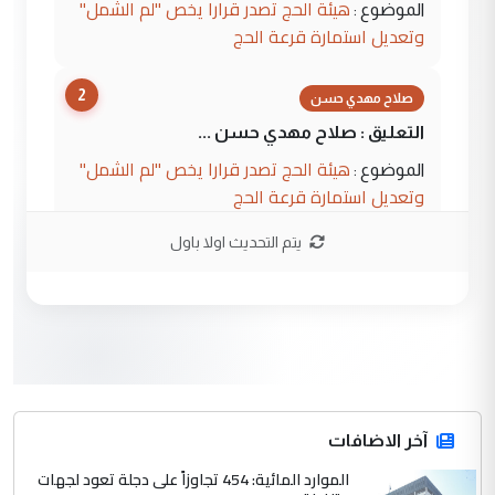
هيئة الحج تصدر قرارا يخص "لم الشمل"
الموضوع :
وتعديل استمارة قرعة الحج
2
صلاح مهدي حسن
التعليق : صلاح مهدي حسن ...
هيئة الحج تصدر قرارا يخص "لم الشمل"
الموضوع :
وتعديل استمارة قرعة الحج
يتم التحديث اولا باول
3
hadi
التعليق : تحيه اخويه حسينيه اي انسان مهما
كان محدود المعرفه بتفاصيل احداث المنطقه
يقول بما لايقبل ...
أردوغان يؤكد ان اتفاقية مكة للدفاع
الموضوع :
المشترك لا تستهدف أية دولة ومفتوحة لانضمام
الدول الشقيقة
آخر الاضافات
الموارد المائية: 454 تجاوزاً على دجلة تعود لجهات
4