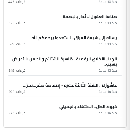
منذ 10 ساعة
قراءات :
445
صناعة العقول لا تُدار بالبصمة
منذ 11 ساعة
قراءات :
321
رسالة إلى شيعة العراق.. استعدوا يرحمكم الله
منذ 11 ساعة
قراءات :
349
انهيار الأخلاق الرقمية.. ظاهرة الشتائم والطعن بالأعراض
بسبب...
منذ 12 ساعة
قراءات :
349
عاشُورْاءُ.. السّنَةُ الثّالثةَ عشَرَة - إِنتفاضةُ صفَر…تمرّ...
منذ 14 ساعة
قراءات :
291
خيوط الظل.. الاكتفاء بالجميلي
منذ 14 ساعة
قراءات :
275