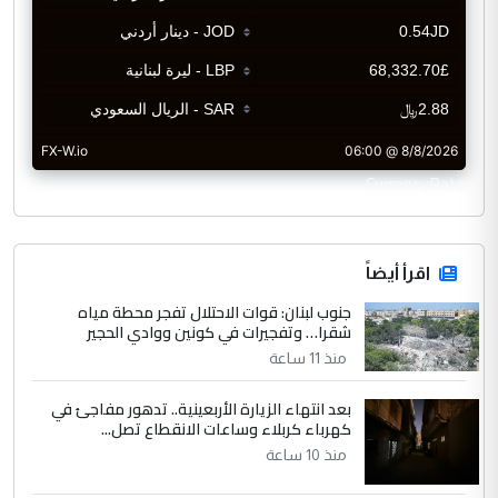
CurrencyRate
اقرأ أيضاً
جنوب لبنان: قوات الاحتلال تفجر محطة مياه
شقرا… وتفجيرات في كونين ووادي الحجير
منذ 11 ساعة
بعد انتهاء الزيارة الأربعينية.. تدهور مفاجئ في
كهرباء كربلاء وساعات الانقطاع تصل...
منذ 10 ساعة