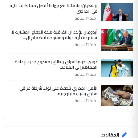
ابا فرات ...
بزشكيان: علاقاتنا مع جيراننا أفضل مما كانت عليه
في الماضي
الجواهري يرد على صدام حسين سل
الموضوع :
مضجعيك يابن الزنا (نص كامل)
منذ 11 ساعة
أردوغان يؤكد ان اتفاقية مكة للدفاع المشترك لا
تستهدف أية دولة ومفتوحة لانضمام ال...
منذ 11 ساعة
دوري نجوم العراق ينطلق بمشروع جديد لإعادة
الجماهير إلى الملاعب
منذ 11 ساعة
الأمن المصري يتحفظ على لواء شرطة عراقي
سابق بسبب مليار جنيه
منذ 11 ساعة
المقالات