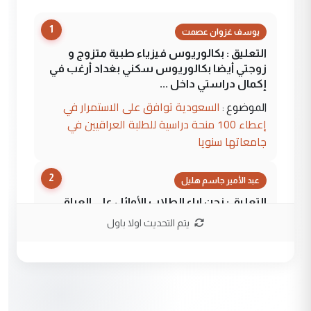
1
يوسف غزوان عصمت
التعليق : بكالوريوس فيزياء طبية متزوج و
زوجتي أيضا بكالوريوس سكني بغداد أرغب في
إكمال دراستي داخل ...
السعودية توافق على الاستمرار في
الموضوع :
إعطاء 100 منحة دراسية للطلبة العراقيين في
جامعاتها سنويا
2
عبد الأمير جاسم هليل
التعليق : نحن اباء الطلاب الأوائل على العراق
نتشرف بلقاء السيد احمد الصافي في العتبات
يتم التحديث اولا باول
الحسنية لزرع ...
مكتب السيد احمد الصافي : لا يوجود
الموضوع :
لدينا اي حساب على الفيس بوك وتويتر
3