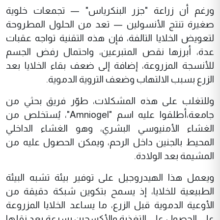
ورغم أن زراعة "جزر البنكرياس" — تجمعات خلوية
صغيرة تنتج الأنسولين — تعد من الحلول المطروحة
لتعويض الخلايا التالفة، فإن هذه التقنية تواجه عقبات
عدة، أبرزها نقص المتبرعين، واحتمال رفض الجسم
للأنسجة المزروعة، إضافة إلى ضعف بقاء الخلايا بعد
الزرع بسبب الالتهاب وضعف التروية الدموية.
وللتغلب على هذه المشكلات، طوّر فريق بحثي من
جامعة،أطلقوا عليه اسم "Amniogel"، يُستخلص من
الغشاء الأمنيوسي البشري، وهو الغشاء الداخلي
المحيط بالجنين داخل الرحم، ويمكن الحصول عليه من
المشيمة بعد الولادة.
ويعمل هذا الهيدروجيل على توفير بيئة تشبه البيئة
الطبيعية للخلايا، إذ يسمح بتكوين شبكة دقيقة من
الأوعية الدموية قبل الزرع، ما يساعد الخلايا المزروعة
على الحصول على التغذية والأكسجين بسرعة بعد نقلها