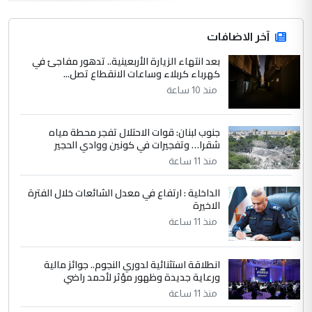
hadi
التعليق : قرار مستعجل جدا ولامصلحة فيه
آخر الاضافات
للوزاره ولا للمواطن القرار الصائب يكون بعد
الاستماع للمدير ومغرفة ...
بعد انتهاء الزيارة الأربعينية.. تدهور مفاجئ في
كهرباء كربلاء وساعات الانقطاع تصل...
وزير الصحة يعفي مدير مستشفى الكرخ
الموضوع :
العام في بغداد
منذ 10 ساعة
جنوب لبنان: قوات الاحتلال تفجر محطة مياه
4
سردار
شقرا… وتفجيرات في كونين ووادي الحجير
التعليق : واحد من عصابة علي ماما يسقط
منذ 11 ساعة
جنسية الرافد الثالث للعراق ومن اصول عريقة
ابا فرات ...
الداخلية : ارتفاع في معدل الشائعات خلال الفترة
الاخيرة
الجواهري يرد على صدام حسين سل
الموضوع :
مضجعيك يابن الزنا (نص كامل)
منذ 11 ساعة
انطلاقة استثنائية لدوري النجوم.. جوائز مالية
5
سردار
ورعاية جديدة وظهور مؤثر لأحمد راضي
التعليق : واحد من عصابة علي ماما يسقط
منذ 11 ساعة
جنسية الرافد الثالث للعراق ومن اصول عريقة