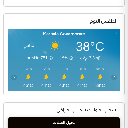
الطقس اليوم
Karbala Governorate
38°C
صافي
3.3 م\ث
19%
751
mmHg
14:00
13:00
12:00
11:00
10:00
09:00
‹
›
45°C
45°C
44°C
43°C
41°C
38°C
اسعار العملات بالدينار العراقي