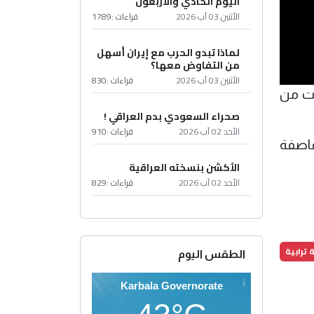
اليوم الحادي والأربعون
الأثنين 03 آب 2026
قراءات :
1789
لماذا تبدو الحرب مع إيران أسهل
من التفاوض معها؟
الأثنين 03 آب 2026
قراءات :
830
ات من
صحراء السعودي بدم العراقي !
الأحد 02 آب 2026
قراءات :
910
عاصفة
الأكشن بنسخته العراقية
الأحد 02 آب 2026
قراءات :
829
ترابية
الطقس اليوم
Karbala Governorate