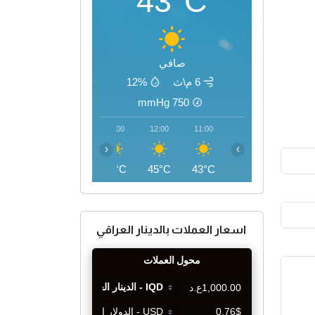
43°C
صافي
6 م\ث
12%
mmHg
750
15:00
14:00
13:00
12:00
11:00
‹
›
46°C
46°C
46°C
45°C
43°C
اسعار العملات بالدينار العراقي