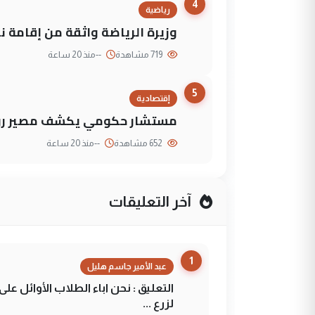
4
رياضية
وزيرة الرياضة واثقة من إقامة نهائي كأس 
719 مشاهدة
--
منذ 20 ساعة
5
إقتصادية
مستشار حكومي يكشف مصير روا
652 مشاهدة
--
منذ 20 ساعة
آخر التعليقات
1
عبد الأمير جاسم هليل
التعليق : نحن اباء الطلاب الأوائل ع
لزرع ...