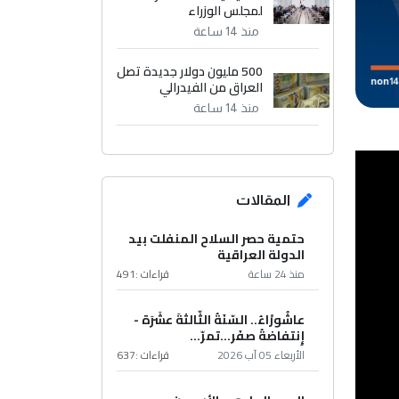
لمجلس الوزراء
منذ 14 ساعة
500 مليون دولار جديدة تصل
العراق من الفيدرالي
منذ 14 ساعة
المقالات
حتمية حصر السلاح المنفلت بيد
الدولة العراقية
منذ 24 ساعة
قراءات :
491
عاشُورْاءُ.. السّنَةُ الثّالثةَ عشَرَة -
إِنتفاضةُ صفَر…تمرّ...
الأربعاء 05 آب 2026
قراءات :
637