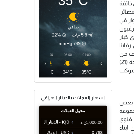
35°C
ذائقة
صائر،
ار في
صافي
رغبون
5.8 م\ث
22%
 كبار
mmHg
749
قابنا
روف من
08:00
07:00
06:00
05:00
04:00
المنع والملاحقة والسجن بل ان والدي كاد يعدم بسببها ولم نتركها، وفي شهر محرم الحرام نستمر لمدة (21)
‹
›
 موكب
36°C
35°C
34°C
34°C
35°C
اسعار العملات بالدينار العراقي
ة بعض
جموعة
 فتوى
ابناء