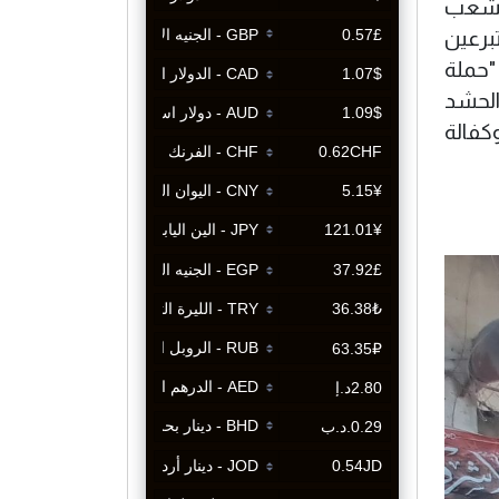
الشعب
برعين
 "حملة
عائلات شهداء الحشد
كفالة