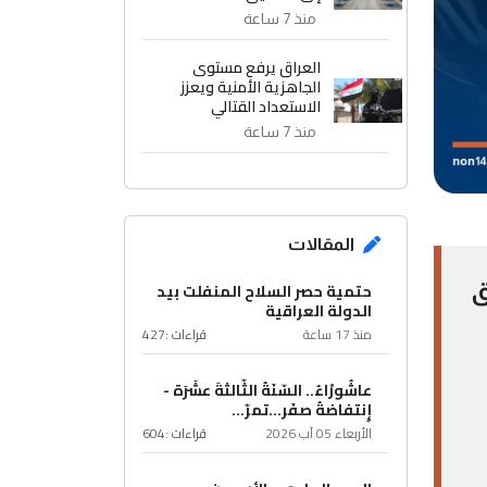
منذ 7 ساعة
العراق يرفع مستوى
الجاهزية الأمنية ويعزز
الاستعداد القتالي
منذ 7 ساعة
المقالات
ق
حتمية حصر السلاح المنفلت بيد
الدولة العراقية
منذ 17 ساعة
قراءات :
427
عاشُورْاءُ.. السّنَةُ الثّالثةَ عشَرَة -
إِنتفاضةُ صفَر…تمرّ...
الأربعاء 05 آب 2026
قراءات :
604