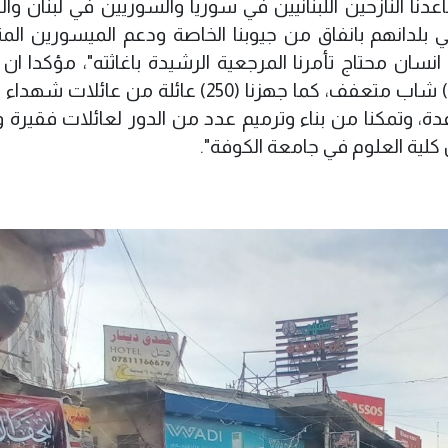
دنا النازحين اللبنانيين في سوريا والسوريين في لبنان و
 بلدانهم بانفاق من جيوبنا الخاصة ودعم الميسورين المت
 انسان محتاج تأمرنا المرجعية الرشيدة باغاثته"، مؤكدا ان
الزهراء التي نخدم فيها مكنتنا من تزويج (110) شاب متعفف، كما جهزنا (250) عائلة من 
ة، وتمكنا من بناء وترميم عدد من الدور لعائلات فقيرة و
كلية العلوم في جامعة الكوفة".