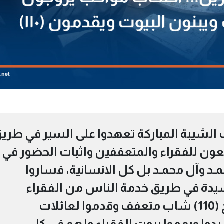
لشيبة المباركة تعهدوا على السير في طري
لعون للفقراء والمتعففين واثبات الحضور في
د وآل محمـد بل كل الانسانية، فساروا
دة في طريق خدمة الناس من الفقراء
والمتعففين وتمكنوا من تزويج (110) شاب متعفف وقدموا لعائلات
دوا ورمموا بيوت الفقراء ولهم في كل