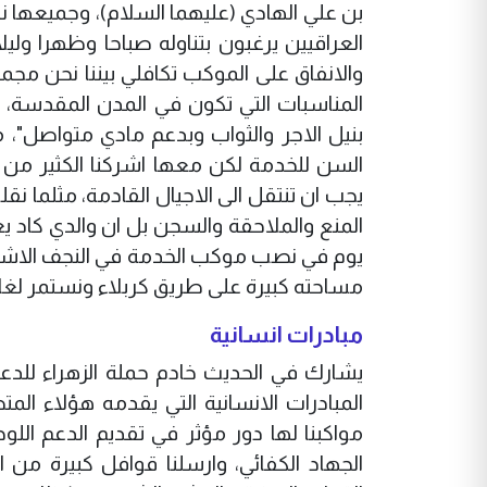
بن علي الهادي (عليهما السلام)، وجميعها 
العراقيين يرغبون بتناوله صباحا وظهرا ولي
والانفاق على الموكب تكافلي بيننا نحن مج
المناسبات التي تكون في المدن المقدسة، 
بنيل الاجر والثواب وبدعم مادي متواصل"، م
السن للخدمة لكن معها اشركنا الكثير من ابن
يجب ان تنتقل الى الاجيال القادمة، مثلما نق
يوم في نصب موكب الخدمة في النجف الاشرف،
مساحته كبيرة على طريق كربلاء ونستمر لغاي
مبادرات انسانية
يشارك في الحديث خادم حملة الزهراء للدعم
المبادرات الانسانية التي يقدمه هؤلاء ال
مواكبنا لها دور مؤثر في تقديم الدعم الل
الجهاد الكفائي، وارسلنا قوافل كبيرة من ا