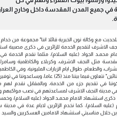
في جميع المدن المقدسة داخل وخارج العرا
.
ديث مع وكالة نون الخبرية قائلا اننا" مجموعة من خدام ا
نجف الاشرف لتقديم الخدمة للزائرين في ذكرى مصيبة اس
مام محمـد الجواد (عليه السلام)، مثلما نقدم الخدمة في
قدسة مثل النجف الاشرف، وكربلاء والكاظمية وسامرا
شراب، والطعام، طوال ايام الزيارات المليونية، وفي الكاظمية
اصدقاء من اهالي المدينة اصحاب موكب "البنائين" نتعاون فيما بيننا منذ (25) عاما، ويساع
ننا في تقديم جزء من الخدمة، وبالمقابل نقدم لهم 
في مدينة النجف الاشرف لمساعدتهم في نصب مواكبهم و
في ذكرى استشهاد الامام محمـد الجواد (عليه السلام)، وخمس
يه السلام)، كما نخدم الزائرين لايام عدة في مدينة س
ن خلال مناسبتي استشهاد الامامين العسكريين والسيد 