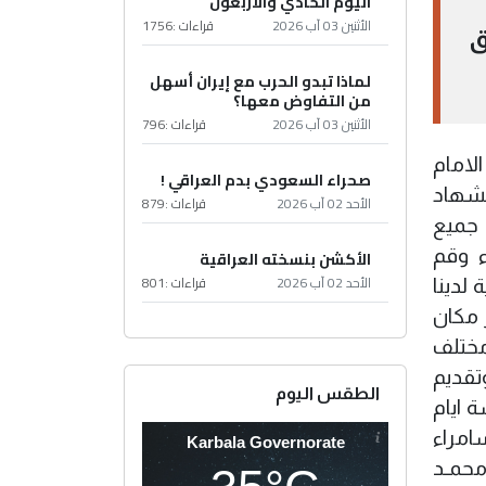
اليوم الحادي والأربعون
الأثنين 03 آب 2026
قراءات :
1756
ق
لماذا تبدو الحرب مع إيران أسهل
من التفاوض معها؟
الأثنين 03 آب 2026
قراءات :
796
لامام
صحراء السعودي بدم العراقي !
تشهاد
الأحد 02 آب 2026
قراءات :
879
 جميع
ء وقم
الأكشن بنسخته العراقية
الأحد 02 آب 2026
قراءات :
801
 لدينا
دوننا في توفير مكان
مختلف
تقديم
الطقس اليوم
ة ايام
امراء
Karbala Governorate
محمـد