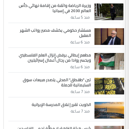
4
سردار
وزيرة الرياضة واثقة من إقامة نهائي كأس
العالم 2030 في إسبانيا
التعليق : واحد من عصابة علي ماما يسقط
منذ 5 ساعة
جنسية الرافد الثالث للعراق ومن اصول عريقة
ابا فرات ...
مستشار حكومي يكشف مصير رواتب الشهر
الجواهري يرد على صدام حسين سل
الموضوع :
المقبل
مضجعيك يابن الزنا (نص كامل)
منذ 6 ساعة
مطعم إيطالي يرفض إنزال العلم الفلسطيني
5
حيدر عاشور
ويخسر روادا من رجال أعمال إسرائيليين
التعليق : تحياتي لك استاذ حامدتركان. كلام
منذ 6 ساعة
دقيق ومسؤول؛ فالاستثمار الحقيقي للإنسان
تين "طقطق" المحلي يتصدر مبيعات سوق
وثروات البلد يعتمد على الكفاءة ...
السليمانية للجملة
بين الإهمال واغتصاب الأرض.. بلاد
الموضوع :
منذ 7 ساعة
الرافدين تعاني الجفاف والتصحر!!
الكويت تقرر إغلاق المدرسة الإيرانية
منذ 7 ساعة
رئيس هيئة النزاهة: لا مظلَّة تحمي الفاسدين