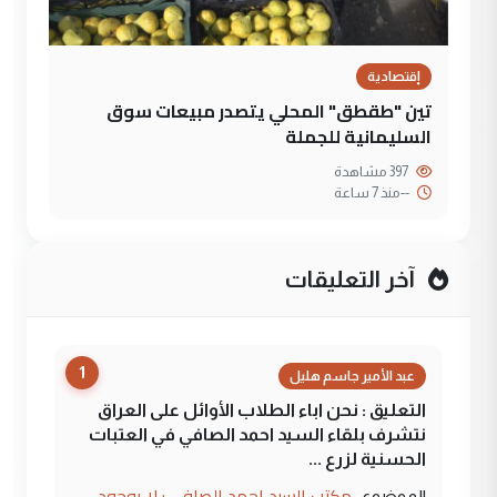
إقتصادية
تين "طقطق" المحلي يتصدر مبيعات سوق
السليمانية للجملة
397 مشاهدة
--
منذ 7 ساعة
آخر التعليقات
1
عبد الأمير جاسم هليل
التعليق : نحن اباء الطلاب الأوائل على العراق
نتشرف بلقاء السيد احمد الصافي في العتبات
الحسنية لزرع ...
مكتب السيد احمد الصافي : لا يوجود
الموضوع :