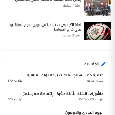
منذ 7 ساعة
لجنة التراخيص : 17 ناديا في دوري نجوم العراق و3
فرق خارج الضوابط
منذ 9 ساعة
المقالات
حتمية حصر السلاح المنفلت بيد الدولة العراقية
منذ 10 ساعة
قراءات :
379
عاشُورْاءُ.. السّنَةُ الثّالثةَ عشَرَة - إِنتفاضةُ صفَر…تمرّ...
الأربعاء 05 آب 2026
قراءات :
560
اليوم الحادي والأربعون