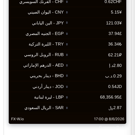
CurrencyRate