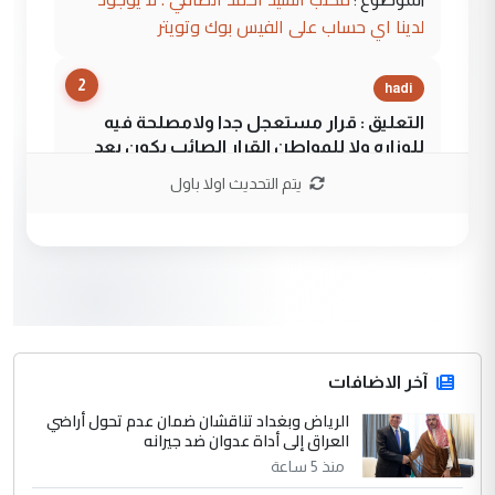
لدينا اي حساب على الفيس بوك وتويتر
2
hadi
التعليق : قرار مستعجل جدا ولامصلحة فيه
للوزاره ولا للمواطن القرار الصائب يكون بعد
الاستماع للمدير ومغرفة ...
يتم التحديث اولا باول
وزير الصحة يعفي مدير مستشفى الكرخ
الموضوع :
العام في بغداد
3
سردار
التعليق : واحد من عصابة علي ماما يسقط
جنسية الرافد الثالث للعراق ومن اصول عريقة
ابا فرات ...
آخر الاضافات
الجواهري يرد على صدام حسين سل
الرياض وبغداد تناقشان ضمان عدم تحول أراضي
الموضوع :
العراق إلى أداة عدوان ضد جيرانه
مضجعيك يابن الزنا (نص كامل)
منذ 5 ساعة