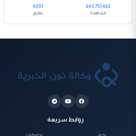
4893
643,751,468
مشاهدة
تعليق
روابط سريعة
اخبار
تحقيقات