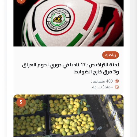
رياضية
لجنة التراخيص : 17 ناديا في دوري نجوم العراق
و3 فرق خارج الضوابط
400 مشاهدة
--
منذ 9 ساعة
5