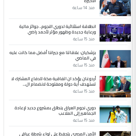
الاخيرة
الجواهري يرد على صدام حسين سل
الموضوع :
مضجعيك يابن الزنا (نص كامل)
منذ 14 ساعة
انطلاقة استثنائية لدوري النجوم.. جوائز مالية
5
سردار
ورعاية جديدة وظهور مؤثر لأحمد راضي
التعليق : واحد من عصابة علي ماما يسقط
منذ 15 ساعة
جنسية الرافد الثالث للعراق ومن اصول عريقة
ابا فرات ...
بزشكيان: علاقاتنا مع جيراننا أفضل مما كانت عليه
في الماضي
الجواهري يرد على صدام حسين سل
الموضوع :
مضجعيك يابن الزنا (نص كامل)
منذ 15 ساعة
أردوغان يؤكد ان اتفاقية مكة للدفاع المشترك لا
تستهدف أية دولة ومفتوحة لانضمام ال...
منذ 15 ساعة
دوري نجوم العراق ينطلق بمشروع جديد لإعادة
الجماهير إلى الملاعب
منذ 15 ساعة
الأمن المصري يتحفظ على لواء شرطة عراقي