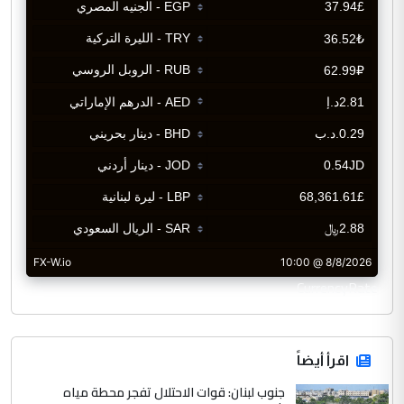
CurrencyRate
اقرأ أيضاً
جنوب لبنان: قوات الاحتلال تفجر محطة مياه