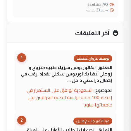
790 مشاهدة
--
منذ 23 ساعة
آخر التعليقات
1
يوسف غزوان عصمت
التعليق : بكالوريوس فيزياء طبية متزوج و
زوجتي أيضا بكالوريوس سكني بغداد أرغب في
إكمال دراستي داخل ...
السعودية توافق على الاستمرار في
الموضوع :
إعطاء 100 منحة دراسية للطلبة العراقيين في
جامعاتها سنويا
2
عبد الأمير جاسم هليل
التعليق : نحن اباء الطلاب الأوائل على العراق