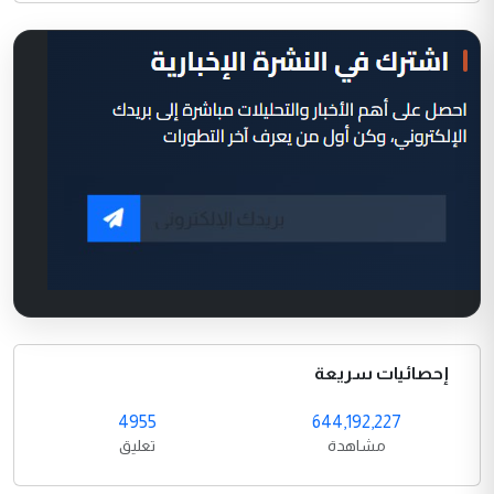
إحصائيات سريعة
4955
644,192,227
مشاهدة
تعليق