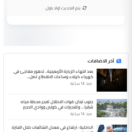
نتشرف بلقاء السيد احمد الصافي في العتبات
يتم التحديث اولا باول
الحسنية لزرع ...
مكتب السيد احمد الصافي : لا يوجود
الموضوع :
لدينا اي حساب على الفيس بوك وتويتر
3
hadi
التعليق : قرار مستعجل جدا ولامصلحة فيه
آخر الاضافات
للوزاره ولا للمواطن القرار الصائب يكون بعد
الاستماع للمدير ومغرفة ...
بعد انتهاء الزيارة الأربعينية.. تدهور مفاجئ في
كهرباء كربلاء وساعات الانقطاع تصل...
وزير الصحة يعفي مدير مستشفى الكرخ
الموضوع :
العام في بغداد
منذ 14 ساعة
جنوب لبنان: قوات الاحتلال تفجر محطة مياه
4
سردار
شقرا… وتفجيرات في كونين ووادي الحجير
التعليق : واحد من عصابة علي ماما يسقط
منذ 14 ساعة
جنسية الرافد الثالث للعراق ومن اصول عريقة
ابا فرات ...
الداخلية : ارتفاع في معدل الشائعات خلال الفترة