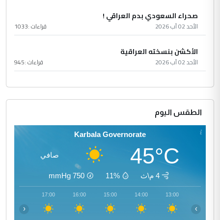
صحراء السعودي بدم العراقي !
الأحد 02 آب 2026
قراءات :
1033
الأكشن بنسخته العراقية
الأحد 02 آب 2026
قراءات :
945
الطقس اليوم
Karbala Governorate
45°C
صافي
4 م\ث
11%
750
mmHg
18:00
17:00
16:00
15:00
14:00
13:00
‹
›