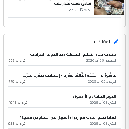
سابق بسبب مليار جنيه
منذ 15 ساعة
المقالات
حتمية حصر السلاح المنفلت بيد الدولة العراقية
الخميس 06 آب 2026
قراءات :
662
عاشُورْاءُ.. السّنَةُ الثّالثةَ عشَرَة - إِنتفاضةُ صفَر…تمرّ...
الأربعاء 05 آب 2026
قراءات :
778
اليوم الحادي والأربعون
الأثنين 03 آب 2026
قراءات :
1916
لماذا تبدو الحرب مع إيران أسهل من التفاوض معها؟
الأثنين 03 آب 2026
قراءات :
953