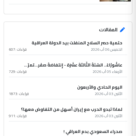
المقالات
حتمية حصر السلاح المنفلت بيد الدولة العراقية
الخميس 06 آب 2026
قراءات :
607
عاشُورْاءُ.. السّنَةُ الثّالثةَ عشَرَة - إِنتفاضةُ صفَر…تمرّ...
الأربعاء 05 آب 2026
قراءات :
729
اليوم الحادي والأربعون
الأثنين 03 آب 2026
قراءات :
1873
لماذا تبدو الحرب مع إيران أسهل من التفاوض معها؟
الأثنين 03 آب 2026
قراءات :
911
صحراء السعودي بدم العراقي !