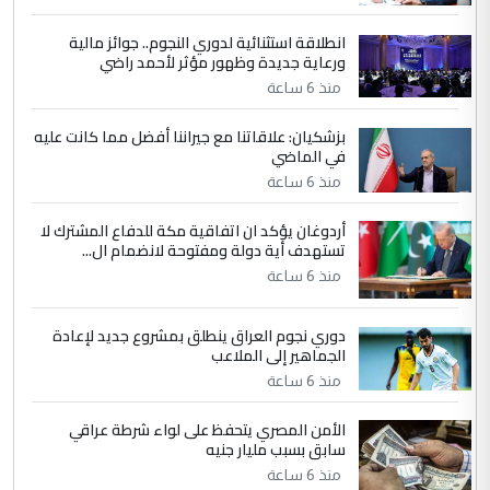
انطلاقة استثنائية لدوري النجوم.. جوائز مالية
5
سردار
ورعاية جديدة وظهور مؤثر لأحمد راضي
التعليق : واحد من عصابة علي ماما يسقط
منذ 6 ساعة
جنسية الرافد الثالث للعراق ومن اصول عريقة
ابا فرات ...
بزشكيان: علاقاتنا مع جيراننا أفضل مما كانت عليه
في الماضي
الجواهري يرد على صدام حسين سل
الموضوع :
مضجعيك يابن الزنا (نص كامل)
منذ 6 ساعة
أردوغان يؤكد ان اتفاقية مكة للدفاع المشترك لا
تستهدف أية دولة ومفتوحة لانضمام ال...
منذ 6 ساعة
دوري نجوم العراق ينطلق بمشروع جديد لإعادة
الجماهير إلى الملاعب
منذ 6 ساعة
الأمن المصري يتحفظ على لواء شرطة عراقي
سابق بسبب مليار جنيه
منذ 6 ساعة