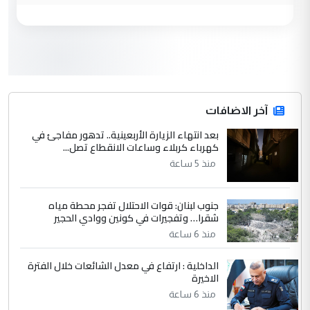
مكتب السيد احمد الصافي : لا يوجود
الموضوع :
لدينا اي حساب على الفيس بوك وتويتر
3
hadi
التعليق : قرار مستعجل جدا ولامصلحة فيه
آخر الاضافات
للوزاره ولا للمواطن القرار الصائب يكون بعد
الاستماع للمدير ومغرفة ...
بعد انتهاء الزيارة الأربعينية.. تدهور مفاجئ في
كهرباء كربلاء وساعات الانقطاع تصل...
وزير الصحة يعفي مدير مستشفى الكرخ
الموضوع :
العام في بغداد
منذ 5 ساعة
جنوب لبنان: قوات الاحتلال تفجر محطة مياه
4
سردار
شقرا… وتفجيرات في كونين ووادي الحجير
التعليق : واحد من عصابة علي ماما يسقط
منذ 6 ساعة
جنسية الرافد الثالث للعراق ومن اصول عريقة
ابا فرات ...
الداخلية : ارتفاع في معدل الشائعات خلال الفترة
الاخيرة
الجواهري يرد على صدام حسين سل
الموضوع :
مضجعيك يابن الزنا (نص كامل)
منذ 6 ساعة