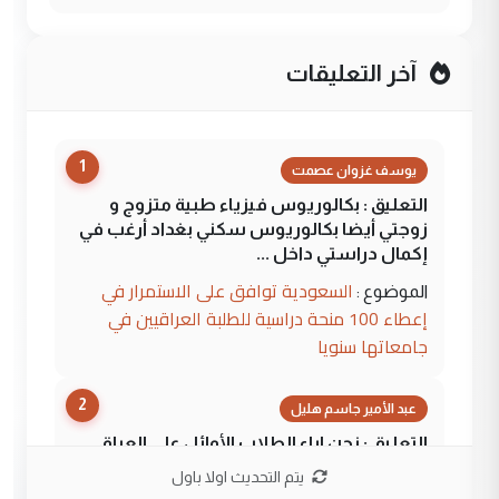
آخر التعليقات
1
يوسف غزوان عصمت
التعليق : بكالوريوس فيزياء طبية متزوج و
زوجتي أيضا بكالوريوس سكني بغداد أرغب في
إكمال دراستي داخل ...
السعودية توافق على الاستمرار في
الموضوع :
إعطاء 100 منحة دراسية للطلبة العراقيين في
جامعاتها سنويا
2
عبد الأمير جاسم هليل
التعليق : نحن اباء الطلاب الأوائل على العراق
نتشرف بلقاء السيد احمد الصافي في العتبات
يتم التحديث اولا باول
الحسنية لزرع ...