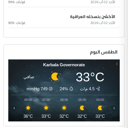
الأحد 02 آب 2026
قراءات :
996
الأكشن بنسخته العراقية
الأحد 02 آب 2026
قراءات :
909
الطقس اليوم
Karbala Governorate
33°C
صافي
4.5 م\ث
24%
749
mmHg
09:00
08:00
07:00
06:00
05:00
04:00
‹
›
38°C
36°C
33°C
32°C
32°C
33°C