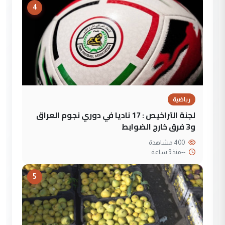
4
رياضية
لجنة التراخيص : 17 ناديا في دوري نجوم العراق
و3 فرق خارج الضوابط
400 مشاهدة
--
منذ 9 ساعة
5