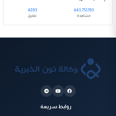
4893
643,751,193
مشاهدة
تعليق
روابط سريعة