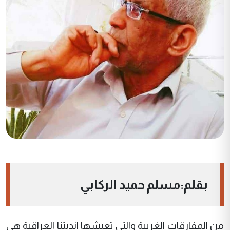
بقلم:مسلم حميد الركابي
من المفارقات الغريبة والتي تعيشها انديتنا العراقية هي