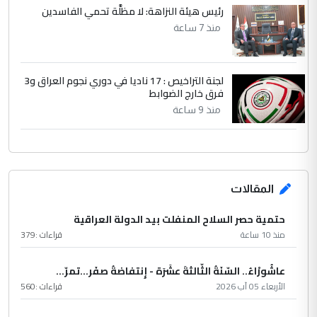
رئيس هيئة النزاهة: لا مظلَّة تحمي الفاسدين
منذ 7 ساعة
لجنة التراخيص : 17 ناديا في دوري نجوم العراق و3
فرق خارج الضوابط
منذ 9 ساعة
المقالات
حتمية حصر السلاح المنفلت بيد الدولة العراقية
منذ 10 ساعة
قراءات :
379
عاشُورْاءُ.. السّنَةُ الثّالثةَ عشَرَة - إِنتفاضةُ صفَر…تمرّ...
الأربعاء 05 آب 2026
قراءات :
560