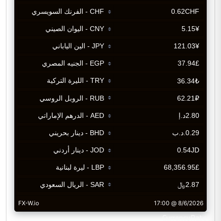
CurrencyRate