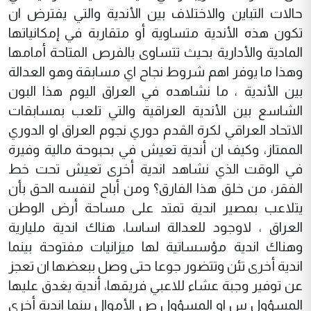
حالات التباين والاختلاف بين الأندية والتي يفترض ان
تكون هذه الأندية متساوية أو متقاربة في إمكانياتها
المادية والأدارية بحيث تتساوى بالفرص المتاحة أمامها
وهذا ما يوفر اهم شروط نجاح اي مسابقة وهو العدالة
بين الأندية ، ما نشاهده في العراق اليوم هذا البون
الشاسع بين الأندية العراقية والتي تلعب بمسابقات
الاتحاد العراقي لكرة القدم دوري نجوم العراق او الدوري
الممتاز، وكيف ان أندية تعيش في بحبوحة مالية وفيرة
في الوقت الذي نشاهد اندية أخرى تعيش تحت خط
الفقر، من خلق هذا الفارق؟ ومن أباح لنفسه الحق بأن
يتلاعب بمصير اندية تمتد على مساحة أرض الوطن
العراق ، لاوجود للعدالة اساسا، هناك اندية مليارية
وهناك اندية مؤسساتية لها ميزانيات مفتوحة بينما
اندية أخرى تئن وتتضور جوعا حتى وصل ببعضها ان تعجز
عن توفير وجبة عشاء للاعبي فريقها، أندية يغدق عليها
المسؤول س او المسؤول ص الأموال بينما اندية أخرى