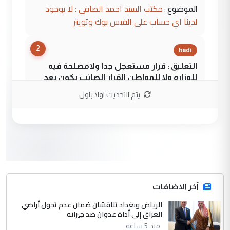
مكتب السيد احمد الصافي : لا يوجود
الموضوع :
لدينا اي حساب على الفيس بوك وتويتر
2
hadi
التعليق : قرار مستعجل جدا ولامصلحة فيه
للوزاره ولا للمواطن القرار الصائب يكون بعد
الاستماع للمدير ومغرفة ...
يتم التحديث اولا باول
وزير الصحة يعفي مدير مستشفى الكرخ
الموضوع :
العام في بغداد
3
سردار
التعليق : واحد من عصابة علي ماما يسقط
جنسية الرافد الثالث للعراق ومن اصول عريقة
ابا فرات ...
آخر الاضافات
الجواهري يرد على صدام حسين سل
الرياض وبغداد تناقشان ضمان عدم تحول أراضي
الموضوع :
العراق إلى أداة عدوان ضد جيرانه
مضجعيك يابن الزنا (نص كامل)
منذ 5 ساعة