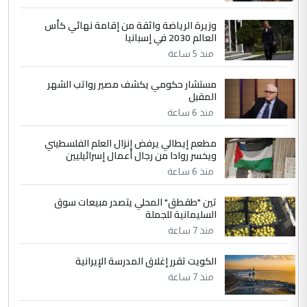
4
سردار
وزيرة الرياضة واثقة من إقامة نهائي كأس
العالم 2030 في إسبانيا
التعليق : واحد من عصابة علي ماما يسقط
منذ 5 ساعة
جنسية الرافد الثالث للعراق ومن اصول عريقة
ابا فرات ...
مستشار حكومي يكشف مصير رواتب الشهر
الجواهري يرد على صدام حسين سل
الموضوع :
المقبل
مضجعيك يابن الزنا (نص كامل)
منذ 6 ساعة
مطعم إيطالي يرفض إنزال العلم الفلسطيني
5
حيدر عاشور
ويخسر روادا من رجال أعمال إسرائيليين
التعليق : تحياتي لك استاذ حامدتركان. كلام
منذ 6 ساعة
دقيق ومسؤول؛ فالاستثمار الحقيقي للإنسان
تين "طقطق" المحلي يتصدر مبيعات سوق
وثروات البلد يعتمد على الكفاءة ...
السليمانية للجملة
بين الإهمال واغتصاب الأرض.. بلاد
الموضوع :
منذ 7 ساعة
الرافدين تعاني الجفاف والتصحر!!
الكويت تقرر إغلاق المدرسة الإيرانية
منذ 7 ساعة