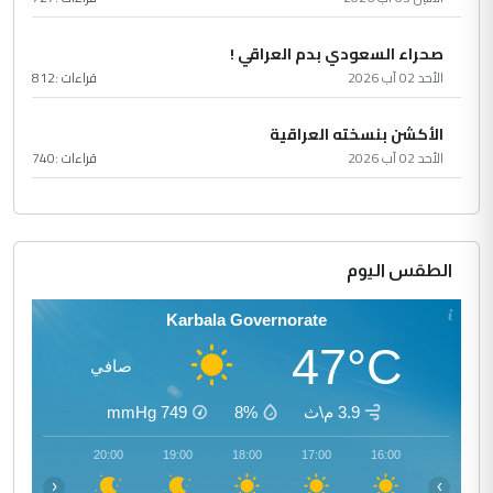
صحراء السعودي بدم العراقي !
الأحد 02 آب 2026
قراءات :
812
الأكشن بنسخته العراقية
الأحد 02 آب 2026
قراءات :
740
الطقس اليوم
Karbala Governorate
47°C
صافي
3.9 م\ث
8%
749
mmHg
21:00
20:00
19:00
18:00
17:00
16:00
‹
›