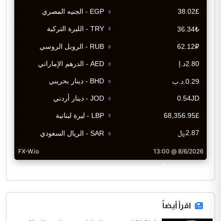
CurrencyRate
اقرأ أيضاً