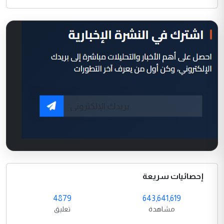
إحصائيات سريعة
4879
643,641,619
مشاهدة
تعليق