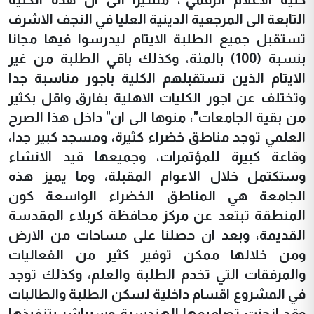
التابعة الى المرجعية الدينية العليا في النجف الاشرف
تستقبل جميع الطلبة الايتام ليدرسوا فيها مجانا
بنسبة (100) بالمئة، وكذلك باقي الطلبة من غير
الايتام الذين تستقبلهم الكلية باجور مناسبة جدا
وتختلف عن اجور الكليات الاهلية بفارق واقل بكثير
من بقية الجامعات"، منوها الى ان" داخل هذا الصرح
العلمي توجد مناطق خضراء كثيرة، ومسجد كبير جدا،
وقاعة كبيرة للمؤتمرات، وجميعها قيد الانشاء
وستكتمل خلال الاعوام المقبلة، وما يميز هذه
الجامعة هي المناطق الخضراء الواسعة كون
المنطقة تبتعد عن مركز محافظة كربلاء المقدسة
القديمة، وبعد ان حصلنا على مساحات من الارض
ومن خلالها ممكن توفير كثير من الفعاليات
والمرفقات التي تخدم الطلبة والعلم، وكذلك توجد
في المشروع اقسام داخلية لسكن الطلبة والطالبات
وقد انجزت تصاميمها الهندسية وسيباشر بتنفيذها