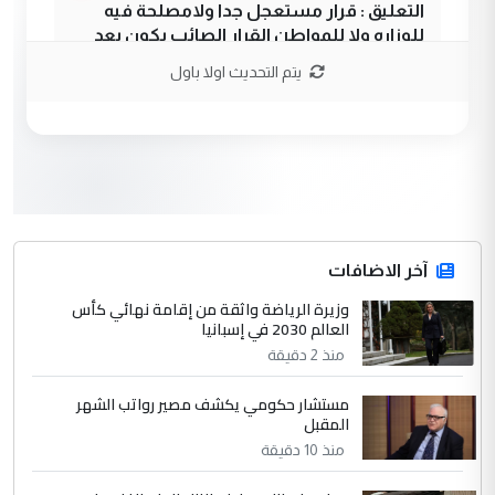
التعليق : قرار مستعجل جدا ولامصلحة فيه
للوزاره ولا للمواطن القرار الصائب يكون بعد
الاستماع للمدير ومغرفة ...
يتم التحديث اولا باول
وزير الصحة يعفي مدير مستشفى الكرخ
الموضوع :
العام في بغداد
3
سردار
التعليق : واحد من عصابة علي ماما يسقط
جنسية الرافد الثالث للعراق ومن اصول عريقة
ابا فرات ...
آخر الاضافات
الجواهري يرد على صدام حسين سل
وزيرة الرياضة واثقة من إقامة نهائي كأس
الموضوع :
العالم 2030 في إسبانيا
مضجعيك يابن الزنا (نص كامل)
منذ 2 دقيقة
4
سردار
مستشار حكومي يكشف مصير رواتب الشهر
المقبل
التعليق : واحد من عصابة علي ماما يسقط
منذ 10 دقيقة
جنسية الرافد الثالث للعراق ومن اصول عريقة
ابا فرات ...