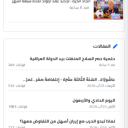
اتحاد الكرة : تجديد عقد ارنولد لمدة سبعة اشهر
منذ 4 ساعة
المقالات
حتمية حصر السلاح المنفلت بيد الدولة العراقية
منذ 5 ساعة
قراءات :
249
عاشُورْاءُ.. السّنَةُ الثّالثةَ عشَرَة - إِنتفاضةُ صفَر…تمرّ...
الأربعاء 05 آب 2026
قراءات :
532
اليوم الحادي والأربعون
الأثنين 03 آب 2026
قراءات :
1683
لماذا تبدو الحرب مع إيران أسهل من التفاوض معها؟
الأثنين 03 آب 2026
قراءات :
727