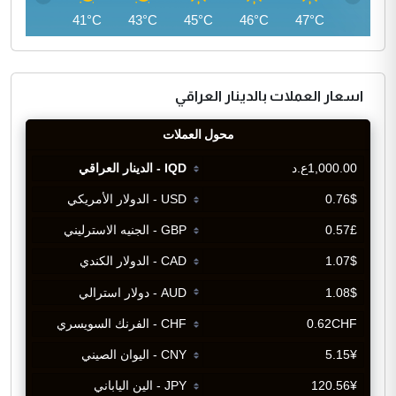
40°C
41°C
43°C
45°C
46°C
47°C
اسعار العملات بالدينار العراقي