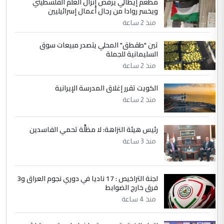
مطعم إيطالي يرفض إنزال العلم الفلسطيني
الجواهري يرد على صدام حسين سل
الموضوع :
ويخسر روادا من رجال أعمال إسرائيليين
مضجعيك يابن الزنا (نص كامل)
منذ 2 ساعة
تين "طقطق" المحلي يتصدر مبيعات سوق
5
حيدر عاشور
السليمانية للجملة
التعليق : تحياتي لك استاذ حامدتركان. كلام
منذ 2 ساعة
دقيق ومسؤول؛ فالاستثمار الحقيقي للإنسان
الكويت تقرر إغلاق المدرسة الإيرانية
وثروات البلد يعتمد على الكفاءة ...
منذ 2 ساعة
بين الإهمال واغتصاب الأرض.. بلاد
الموضوع :
الرافدين تعاني الجفاف والتصحر!!
رئيس هيئة النزاهة: لا مظلَّة تحمي الفاسدين
منذ 3 ساعة
لجنة التراخيص : 17 ناديا في دوري نجوم العراق و3
فرق خارج الضوابط
منذ 4 ساعة