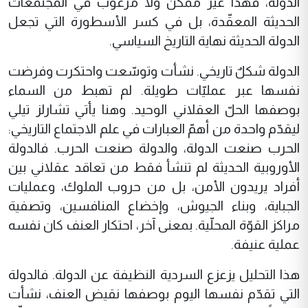
الدولة، فهذا غير ممكن ولا مرغوب في المجتمعات
الحديثة المعقّدة، بل في كسر الأسطورة التي تجعل
الدولة الحديثة نهاية التاريخ السياسي.
الدولة شكلٌ تاريخي. نشأت وتوسّعت واحتكرت وفرضت
نفسها عبر عمليّات طويلة. لم تهبط من السماء
بوصفها الحلّ العقلاني الوحيد. وهنا يأتي تشارلز تيلي
ليقدّم واحدة من أهمّ العبارات في علم الاجتماع التاريخي:
الحرب صنعت الدولة، والدولة صنعت الحرب. فالدولة
الأوروبية الحديثة لم تنشأ فقط من تعاقد عقلاني بين
أفراد يريدون الأمن، بل من حروب الملوك، وعمليات
الجباية، وبناء الجيوش، وإخضاع المنافسين، وتصفية
مراكز القوّة المحلّية. بمعنى آخر، احتكار العنف كان نفسه
عملية عنيفة.
هذا التحليل يزعزع السردية النظيفة عن الدولة. فالدولة
التي تقدّم نفسها اليوم بوصفها نقيض العنف، نشأت