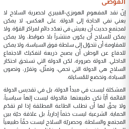
الفوضى
إنّ نقد المفهوم الهوبزي-الفيبري لحصرية السلاح لا
يعني نفي الحاجة إلى الدولة. على العكس، لا يمكن
لمجتمع حديث أن يعيش في تعدّد دائم لمراكز القوّة. ولا
يمكن للسلاح أن يكون منتشراً بلا ضوابط، ولا يمكن
للمقاومة أن تتحوّل إلى سلطة فوق السياسة، ولا يمكن
للدفاع عن الوطن أن يصبح ذريعة لتفكيك الاجتماع
الداخلي. الدولة ضرورة، لكن الدولة التي تستحق احتكار
السلاح هي الدولة التي تحمي، وتمثّل، وتقرّر، وتصون
السيادة، وتخضع للمُساءلة.
المشكلة ليست في مبدأ الدولة، بل في تقديس الدولة
القائمة أيّاً تكن طبيعتها. فالدولة ليست إلهاً سياسياً،
ولا يحقّ لها أن تطلب الطاعة المطلقة إذا لم تقدّم
الحماية. الشرعية ليست ختماً إدارياً، بل علاقة حيّة بين
المجتمع والسلطة. وحصريّة السلاح ليست حقّاً طبيعياً