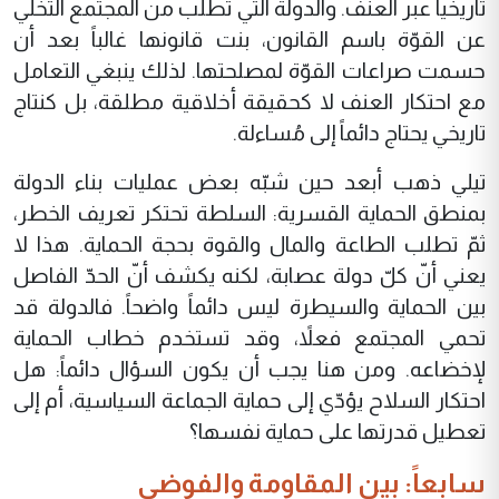
تاريخياً عبر العنف. والدولة التي تطلب من المجتمع التخلّي
عن القوّة باسم القانون، بنت قانونها غالباً بعد أن
حسمت صراعات القوّة لمصلحتها. لذلك ينبغي التعامل
مع احتكار العنف لا كحقيقة أخلاقية مطلقة، بل كنتاج
تاريخي يحتاج دائماً إلى مُساءلة.
تيلي ذهب أبعد حين شبّه بعض عمليات بناء الدولة
بمنطق الحماية القسرية: السلطة تحتكر تعريف الخطر،
ثمّ تطلب الطاعة والمال والقوة بحجة الحماية. هذا لا
يعني أنّ كلّ دولة عصابة، لكنه يكشف أنّ الحدّ الفاصل
بين الحماية والسيطرة ليس دائماً واضحاً. فالدولة قد
تحمي المجتمع فعلاً، وقد تستخدم خطاب الحماية
لإخضاعه. ومن هنا يجب أن يكون السؤال دائماً: هل
احتكار السلاح يؤدّي إلى حماية الجماعة السياسية، أم إلى
تعطيل قدرتها على حماية نفسها؟
سابعاً: بين المقاومة والفوضى