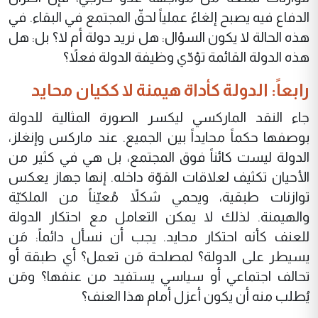
الدفاع فيه يصبح إلغاءً عملياً لحقّ المجتمع في البقاء. في
هذه الحالة لا يكون السؤال: هل نريد دولة أم لا؟ بل: هل
هذه الدولة القائمة تؤدّي وظيفة الدولة فعلاً؟
رابعاً: الدولة كأداة هيمنة لا ككيان محايد
جاء النقد الماركسي ليكسر الصورة المثالية للدولة
بوصفها حكماً محايداً بين الجميع. عند ماركس وإنغلز،
الدولة ليست كائناً فوق المجتمع، بل هي في كثير من
الأحيان تكثيف لعلاقات القوّة داخله. إنها جهاز يعكس
توازنات طبقية، ويحمي شكلاً مُعيّناً من الملكيّة
والهيمنة. لذلك لا يمكن التعامل مع احتكار الدولة
للعنف كأنه احتكار محايد. يجب أن نسأل دائماً: مَن
يسيطر على الدولة؟ لمصلحة مَن تعمل؟ أي طبقة أو
تحالف اجتماعي أو سياسي يستفيد من عنفها؟ ومَن
يُطلب منه أن يكون أعزل أمام هذا العنف؟