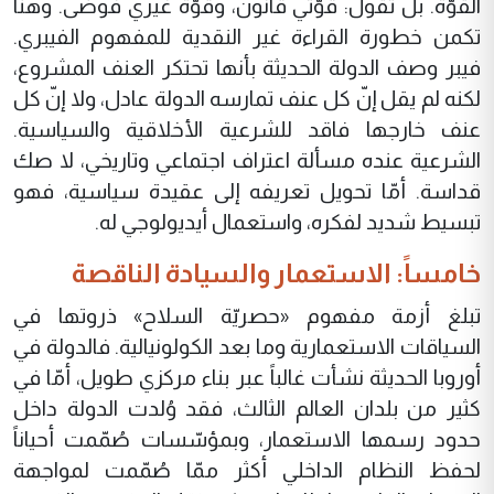
القوّة. بل تقول: قوّتي قانون، وقوّة غيري فوضى. وهنا
تكمن خطورة القراءة غير النقدية للمفهوم الفيبري.
فيبر وصف الدولة الحديثة بأنها تحتكر العنف المشروع،
لكنه لم يقل إنّ كل عنف تمارسه الدولة عادل، ولا إنّ كل
عنف خارجها فاقد للشرعية الأخلاقية والسياسية.
الشرعية عنده مسألة اعتراف اجتماعي وتاريخي، لا صك
قداسة. أمّا تحويل تعريفه إلى عقيدة سياسية، فهو
تبسيط شديد لفكره، واستعمال أيديولوجي له.
خامساً: الاستعمار والسيادة الناقصة
تبلغ أزمة مفهوم «حصريّة السلاح» ذروتها في
السياقات الاستعمارية وما بعد الكولونيالية. فالدولة في
أوروبا الحديثة نشأت غالباً عبر بناء مركزي طويل، أمّا في
كثير من بلدان العالم الثالث، فقد وُلدت الدولة داخل
حدود رسمها الاستعمار، وبمؤسّسات صُمّمت أحياناً
لحفظ النظام الداخلي أكثر ممّا صُمّمت لمواجهة