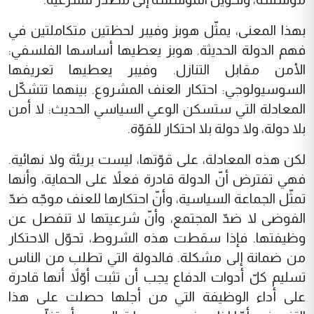
بهذا المعنى، يمثّل هوبز وفيبر لحظتين متكاملتين في
فهم الدولة الحديثة. هوبز يعطيها أساسها الفلسفي:
الأمن مقابل التنازل. وفيبر يعطيها تعريفها
السوسيولوجي: احتكار العنف المشروع. بينهما تتشكّل
المعادلة التي ستسكن الوعي السياسي الحديث: لا أمن
بلا دولة، ولا دولة بلا احتكار للقوّة.
لكن هذه المعادلة، على قوّتها، ليست بريئة ولا نهائية.
فهي تفترض أنّ الدولة قادرة فعلاً على الحماية، وأنها
تمثّل الجماعة السياسية، وأنّ احتكارها للعنف موجّه ضدّ
الفوضى لا ضدّ المجتمع، وأنّ شرعيتها لا تنفصل عن
وظيفتها. فإذا سقطت هذه الشروط، تحوّل الاحتكار
من ضمانة إلى مشكلة. فالدولة التي تطلب من الناس
تسليم كلّ أدوات الدفاع يجب أن تثبت أوّلاً أنها قادرة
على أداء الوظيفة التي من أجلها حصلت على هذا