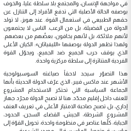
في مواجهة الإنسان، والمجتمع بلا سلطة عليا، والخوف
بوصفه الحالة الأصلية التي تدفع الأفراد إلى التنازل عن
حقهم الطبيعي في استعمال القوة. عند هوبز، لا تولد
الدولة من الفضيلة، بل من الرعب. الناس لا يجتمعون
لأنهم ملائكة، بل لأنهم يخافون، بعضُهم من بعضهم.
ولهذا تظهر الدولة بوصفها «الليفياثان»: الكيان الأعلى
الذي يوقف حرب الجميع ضد الجميع، ويحوّل القوة
الفردية المتناثرة إلى سلطة مركزية واحدة.
هذا التصوّر سيجد لاحقاً صياغته السوسيولوجية
الأشهر عند ماكس فيبر، الذي عرّف الدولة الحديثة بأنها
الجماعة السياسية التي تحتكر الاستخدام المشروع
للعنف داخل إقليم محدّد. هنا لا تصبح الدولة مجرّد جهاز
إداري، بل تصبح صاحبة الامتياز الأعلى في تعريف العنف
المشروع. الشرطة، الجيش، القضاء، السجن، الحدود،
الجباية، كلّها عناصر في منظومة واحدة: تحويل القوّة إلى
مؤسسة، وتحويل المؤسسة إلى مصدر للشرعية.