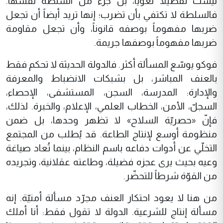
ليست تفصيلاً لغوياً، بل جزء من السلطة نفسها.
فالسلطة لا تكتفي بأن تضرب؛ إنها تريد أيضاً أن تجعل
ضربها مفهوماً بوصفه قانوناً، وأن تجعل مقاومة
ضربها مفهوماً بوصفها جريمة.
فوكو يوسّع المسألة أكثر. فالدولة الحديثة لا تحكم فقط
بالعنف المباشر، بل بشبكات الانضباط والمعرفة
والإدارة: المدرسة، السجن، المستشفى، الإحصاء،
السجلّ، الأمن، الخطاب العلمي، الإعلام، والخبرة. لذلك،
فإنّ «حصريّة السلاح» لا تظهر وحدها، بل ضمن
منظومة أوسع لإنتاج الطاعة. قد يُطلب من المجتمع
التخلّي عن أدوات دفاعه باسم النظام، بينما تُعاد صياغة
وعيه بحيث يرى عجزه فضيلة، وطاعته عقلانية، وتجريده
من القوّة شرطاً للتحضّر.
من هنا لا يعود احتكار العنف مجرّد مسألة أمنيّة. إنه
مسألة إنتاج للشرعية. الدولة لا تقول فقط: أنا أملك