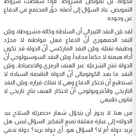
للدولة، بل تفويض مشروط. فإذا سقطت شروط
التفويض، عاد السؤال إلى أصله: حقّ المجتمع في الدفاع
عن وجوده.
لقد بيّن النقد الليبرالي أن السلطة وكالة مشروطة، وبيّن
النقد الجمهوري أنّ الدفاع فعل مواطنة لا مجرّد
وظيفة تقنيّة، وبيّن النقد الماركسي أنّ الدولة قد تكون
أداة هيمنة لا حكماً محايداً، وبيّن النقد السوسيولوجي أنّ
الدولة تنتج الشرعيّة عبر العنف الرمزي والانضباط، وبيّن
النقد ما بعد الكولونيالي أنّ الدولة الناقصة السيادة لا
تستطيع أن تحتكر الدفاع وهي لا تملك قراره، وبيّن النقد
التاريخي والأنثروبولوجي أنّ احتكار العنف نتاج تاريخي لا
قانون طبيعي.
من هنا، لا يجوز أن يتحوّل شعار «حصريّة السلاح بيد
الدولة» إلى عبارة مغلقة تمنع التفكير. السؤال ليس: هل
نريد دولة أم لا؟ السؤال هو: أي دولة نريد؟ دولة تحمي