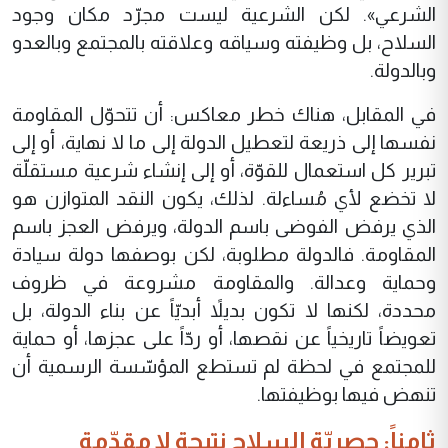
الشرعي». لكن الشرعية ليست مجرّد مكان وجود
السلاح، بل وظيفته وسياقه وعلاقته بالمجتمع وبالعدو
وبالدولة.
في المقابل، هناك خطر معاكس: أن تتحوّل المقاومة
نفسها إلى ذريعة لتعطيل الدولة إلى ما لا نهاية، أو إلى
تبرير كل استعمال للقوّة، أو إلى إنشاء شرعية مستقلّة
لا تخضع لأي مُساءلة. لذلك، يكون النقد المتوازن هو
الذي يرفض الفوضى باسم الدولة، ويرفض العجز باسم
المقاومة. فالدولة مطلوبة، لكن بوصفها دولة سيادة
وحماية وعدالة. والمقاومة مشروعة في ظروف
محددة، لكنها لا تكون بديلاً أبديّاً عن بناء الدولة، بل
تعويضاً تاريخياً عن نقصها، أو ردّاً على عجزها، أو حماية
للمجتمع في لحظة لم تستطع المؤسّسة الرسمية أن
تنهض فيها بوظيفتها.
ثامناً: حصريّة السلاح نتيجة لا مقدّمة