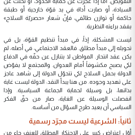
التفويض. أمّا إذا عجزت عن حماية الحدود، أو تخلّت عن
السيادة، أو صارت أداة في يد قوّة خارجية أو طبقة
حاكمة أو توازن طائفي، فإنّ شعار «حصريّة السلاح»
يفقد براءته النظرية.
ليست المشكلة، إذاً، في مبدأ تنظيم القوّة، بل في
تحويله إلى مبدأ مطلق. فالعقد الاجتماعي، في أصله، لم
يكن عقد انتحار. المواطن لا يتنازل عن حقّه في الدفاع
لكي يصبح مكشوفاً أمام العدوان. والمجتمع لا يفوّض
الدولة بحمل السلاح لكي تتحوّل الدولة إلى شاهد عاجز
على تهديد وجوده. من هنا يبدأ النقد: الدولة ليست غاية
بذاتها، بل وسيلة لحماية الجماعة السياسية. وإذا
انفصلت الوسيلة عن الغاية، صار من حقّ الفكر
السياسي أن يعيد طرح السؤال من أساسه.
ثانياً: الشرعية ليست مجرّد رسمية
أوّل اعتراض كبير على الاحتكار المطلق للعنف جاء من