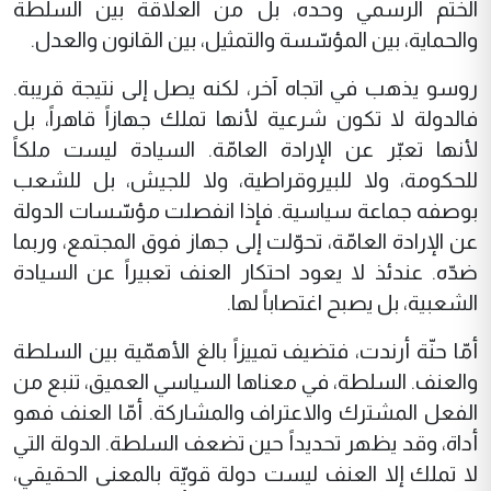
الختم الرسمي وحده، بل من العلاقة بين السلطة
والحماية، بين المؤسّسة والتمثيل، بين القانون والعدل.
روسو يذهب في اتجاه آخر، لكنه يصل إلى نتيجة قريبة.
فالدولة لا تكون شرعية لأنها تملك جهازاً قاهراً، بل
لأنها تعبّر عن الإرادة العامّة. السيادة ليست ملكاً
للحكومة، ولا للبيروقراطية، ولا للجيش، بل للشعب
بوصفه جماعة سياسية. فإذا انفصلت مؤسّسات الدولة
عن الإرادة العامّة، تحوّلت إلى جهاز فوق المجتمع، وربما
ضدّه. عندئذ لا يعود احتكار العنف تعبيراً عن السيادة
الشعبية، بل يصبح اغتصاباً لها.
أمّا حنّة أرندت، فتضيف تمييزاً بالغ الأهمّية بين السلطة
والعنف. السلطة، في معناها السياسي العميق، تنبع من
الفعل المشترك والاعتراف والمشاركة. أمّا العنف فهو
أداة، وقد يظهر تحديداً حين تضعف السلطة. الدولة التي
لا تملك إلا العنف ليست دولة قويّة بالمعنى الحقيقي،