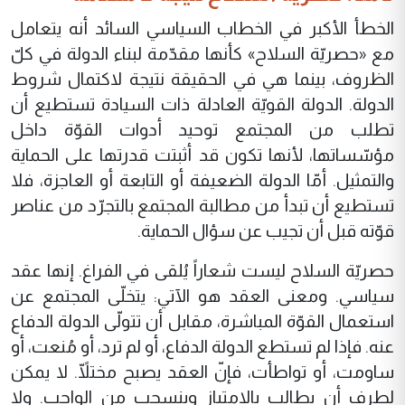
الخطأ الأكبر في الخطاب السياسي السائد أنه يتعامل
مع «حصريّة السلاح» كأنها مقدّمة لبناء الدولة في كلّ
الظروف، بينما هي في الحقيقة نتيجة لاكتمال شروط
الدولة. الدولة القويّة العادلة ذات السيادة تستطيع أن
تطلب من المجتمع توحيد أدوات القوّة داخل
مؤسّساتها، لأنها تكون قد أثبتت قدرتها على الحماية
والتمثيل. أمّا الدولة الضعيفة أو التابعة أو العاجزة، فلا
تستطيع أن تبدأ من مطالبة المجتمع بالتجرّد من عناصر
قوّته قبل أن تجيب عن سؤال الحماية.
حصريّة السلاح ليست شعاراً يُلقى في الفراغ. إنها عقد
سياسي. ومعنى العقد هو الآتي: يتخلّى المجتمع عن
استعمال القوّة المباشرة، مقابل أن تتولّى الدولة الدفاع
عنه. فإذا لم تستطع الدولة الدفاع، أو لم ترد، أو مُنعت، أو
ساومت، أو تواطأت، فإنّ العقد يصبح مختلّاً. لا يمكن
لطرف أن يطالب بالامتياز وينسحب من الواجب. ولا