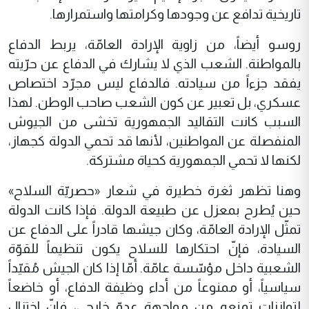
تاريخية تدافع عن وجودها وكرامتها واستمرارها.
روسو أيضاً، من زاوية الإرادة العامّة، يربط الدفاع
بالمواطنة. الشعب الذي لا يشارك في الدفاع عن حرّيته
يفقد جزءاً من سيادته. فالدفاع ليس مجرّد اختصاص
عسكري، بل تعبير عن كون الشعب صاحب الوطن. لهذا
السبب كانت التقاليد الجمهورية تخشى من الجيوش
المنفصلة عن المواطنين، لأنها قد تحمي الدولة كجهاز،
لكنها لا تحمي الجمهورية كحياة مشتركة.
وهنا تظهر ثغرة خطيرة في شعار «حصريّة السلاح»
حين يُطرح بمعزل عن طبيعة الدولة. فإذا كانت الدولة
تمثّل الإرادة العامّة، وكان جيشها قادراً على الدفاع عن
السيادة، فإنّ احتكارها للسلاح يكون تنظيماً للقوّة
الشعبية داخل مؤسّسة عامّة. أمّا إذا كان الجيش مُقيّداً
سياسياً، أو ممنوعاً من أداء وظيفة الدفاع، أو خاضعاً
لتوازنات تمنعه من مواجهة عدوّ خارجي، فإنّ اختزال