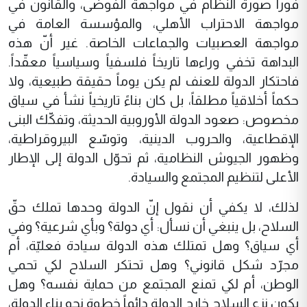
فوراً صورة النظام في مواجهة الفوضى، والقانون في
مواجهة الاحتراب الأهلي، والمؤسسة العامة في
مواجهة العصبيات والجماعات الخاصة. غير أنّ هذه
البداهة تخفي وراءها تاريخاً فلسفياً وسياسياً معقّداً.
فاحتكار الدولة للعنف لم يكن يوماً حقيقة طبيعية، ولا
حكماً أخلاقياً مطلقاً، بل كان بناءً تاريخياً نشأ في سياق
مخصوص: صعود الدولة الأوروبية الحديثة، وتفكّك البنى
الإقطاعية، والحروب الدينية، وتوسّع البيروقراطية،
وظهور الجيوش النظامية، ثم تحوّل الدولة إلى الإطار
الأعلى لتنظيم المجتمع والسيادة.
لذلك، لا يكفي أن نقول إنّ الدولة وحدها تملك حقّ
السلاح، بل ينبغي أن نسأل: أي دولة؟ وبأي شرعية؟ وفي
أي سياق؟ وهل تمتلك هذه الدولة سيادة فعليّة، أم
مجرّد شكل قانوني؟ وهل تحتكر السلاح لكي تحمي
الوطن، أم لكي تمنع المجتمع من حماية نفسه؟ وهل
يكون نزع السلاح خارج الدولة دائماً خطوة نحو بناء الدولة،