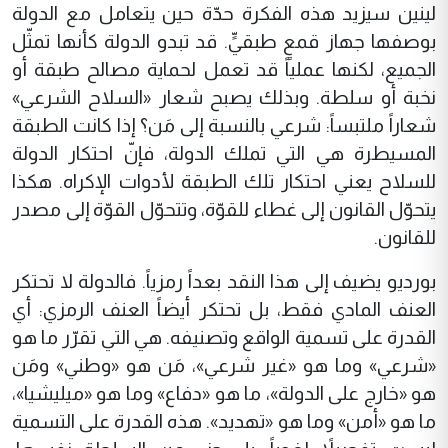
لينين سيزيد هذه الفكرة حدّة حين يتعامل مع الدولة
بوصفها جهاز قمعٍ طبقيٍّ. قد تبدو الدولة كأنها تمثّل
الجميع، لكنها عملياً قد تعمل لحماية مصالح طبقة أو
نخبة أو سلطة. وبذلك يصبح شعار «السلاح الشرعي»
شعاراً ملتبساً: شرعي بالنسبة إلى مَن؟ إذا كانت الطبقة
المسيطرة هي التي تملك الدولة، فإنّ احتكار الدولة
للسلاح يعني احتكار تلك الطبقة لأدوات الإكراه. هكذا
يتحوّل القانون إلى غطاء للقوّة، وتتحوّل القوّة إلى مصدر
للقانون.
بورديو يضيف إلى هذا النقد بعداً رمزياً. فالدولة لا تحتكر
العنف المادي فقط، بل تحتكر أيضاً العنف الرمزي: أي
القدرة على تسمية الواقع وتصنيفه. هي التي تقرّر ما هو
«شرعي» وما هو «غير شرعي»، مَن هو «وطني» ومَن
هو «خارج على الدولة»، ما هو «دفاع» وما هو «ميليشيا»،
ما هو «أمن» وما هو «تهديد». هذه القدرة على التسمية