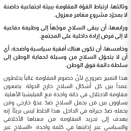
وثالثها، ارتباط القوّة المقاومة ببيئة اجتماعية حاضنة
لا بمجرّد مشروع مغامر معزول.
ورابعها، أن يبقى السلاح موجّهاً إلى وظيفة دفاعية
لا إلى فرض إرادة داخلية على المجتمع.
وخامسها، أن تكون هناك أفقية سياسية واضحة: أي
أن لا يتحوّل السلاح من وسيلة لحماية الوطن إلى
سلطة دائمة فوق الوطن.
هذا التمييز ضروري لأنّ خصوم المقاومة غالباً يخلطون
عمداً بين كل أشكال السلاح خارج الدولة. يضعون
مقاومة الاحتلال في خانة واحدة مع الميليشيا الأهلية.
يساوون بين مَن يحمل السلاح ضدّ عدوّ خارجي ومَن
يحمله ضدّ جيرانه في الداخل. هذا الخلط ليس بريئاً. إنه
يهدف إلى تجريد المقاومة من معناها الأخلاقي
والسياسي عبر إذابتها في كلمة واحدة: «السلاح غير