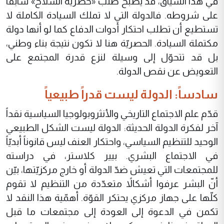
في هذا السياق، قد يصبح طلب «حصريّة السلاح» سابقاً
على شروطه. فالدولة التي لا تملك السيادة الكاملة لا
تستطيع أن تطلب احتكار أدوات الدفاع كما لو أنها دولة
مكتملة السيادة. الحصريّة هنا لا تكون نتيجة بناء وطني،
بل قد تتحوّل إلى وسيلة لنزع قدرة المجتمع على
التعويض عن نقص الدولة.
سادساً: الدولة ليست قدراً طبيعياً
قدّم علم الاجتماع التاريخي والأنثروبولوجيا السياسية نقداً
آخر لفكرة الدولة الحديثة: الدولة ليست الشكل الطبيعي
الوحيد للتنظيم السياسي، واحتكار العنف ليس قانوناً أبديّاً
في الاجتماع البشري. بيير كلاستر، في دراسته
للمجتمعات التي تعيش ضدّ الدولة أو خارج مركزيّتها، بيّن
أنّ البشر عرفوا أشكالاً متعدّدة من التنظيم لا تقوم
كلّها على جهاز مركزي يحتكر القوّة. أهمّية هذا النقد لا
تكمن في الدعوة إلى العودة إلى مجتمعات ما قبل