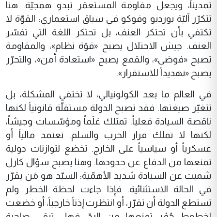
تمديناً، ويجعل مقاومة المستعمَر تبدو همجيّة. هنا
تتكرّر آليّة بورديو وفوكو في سياق استعماري: القوّة لا
تكتفي بأن تحتكر العنف، بل تحتكر اللغة التي تفسّر
العنف. جيش الاحتلال يصبح «قوّة نظام»، والمقاومة
تصبح «فوضى»، والقمع يصبح «استعادة أمن»، والتحرّر
يصبح «تهديداً للاستقرار».
في العالم ما بعد الكولونيالي، لا تختفي المشكلة، بل
تتغيّر صيغتها. فقد تصبح الدولة مستقلّة قانونياً لكنها
ناقصة السيادة فعلياً. تمتلك عَلَماً ومؤسّسات وجيشاً،
لكنها لا تملك قرار الحرب والسلم. تعتمد مالياً أو
عسكرياً أو سياسياً على الخارج. تخضع لتوازنات دولية
تمنعها من الدفاع عن حدودها. وهنا يصبح سؤال كارل
شميت عن السيادة شديد الأهمّية: السيّد هو مَن يقرّر
في الحالة الاستثنائية. فإذا جاءت لحظة الخطر ولم
تستطع الدولة أن تقرّر، أو انتظرت إذناً خارجياً، أو خضعت
لخطوط حُمْر تمنعها من الردّ، فهل تبقى صاحبة