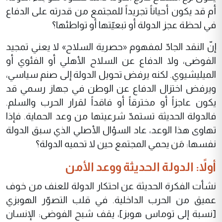
أم قد يكون أحياناً تجريداً للمجتمع من قدرته على الدفاع
في لحظة عجز الدولة أو تبعيّتها أو تواطئها؟
إنّ النقد الجادّ لمفهوم «حصرية السلاح» لا يعني تمجيد
الفوضى، ولا الدفاع عن السلاح الأهلي أو الفئوي أو
الميليشيوي. لكنه يرفض تحويل الدولة إلى صنم سياسي،
ويرفض اختزال الدفاع عن الوطن في جهاز رسمي قد
يكون عاجزاً أو مخترقاً أو فاقداً لقرار الحرب والسلم.
فالدولة الحديثة تستمدّ شرعيتها من وعد الحماية. فإذا
تهاوى هذا الوعد، عاد السؤال الأصلي الذي سبق الدولة
نفسها: مَن يحمي المجتمع حين لا تحميه الدولة؟
أولاً: الدولة الحديثة ووعد الأمن
نشأت الفكرة الحديثة عن احتكار الدولة للعنف من خوف
عميق من الحرب الداخلية. في قلب التصوّر الهوبزي
[نسبة إلى توماس هوبز]، يقف شبح الفوضى: الإنسان