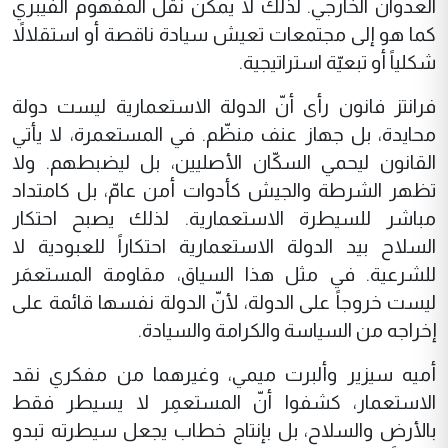
العدوان الخارجي. لذلك لا يمكن نقل المفهوم الفيبري
كما هو إلى مجتمعات تعيش سيادة ناقصة أو استقلالاً
شكلياً أو تبعيّة استراتيجية.
فرانتز فانون رأى أنّ الدولة الاستعمارية ليست دولة
محايدة، بل جهاز عنف منظّم. في المستعمرة، لا يأتي
القانون ليحمي السكّان الأصليين، بل ليضبطهم. ولا
تظهر الشرطة والجيش كأدوات أمن عامّ، بل كامتداد
مباشر للسيطرة الاستعمارية. لذلك يصبح احتكار
السلاح بيد الدولة الاستعمارية احتكاراً للعبودية لا
للشرعية. في مثل هذا السياق، مقاومة المستعمَر
ليست خروجاً على الدولة، لأنّ الدولة نفسها قائمة على
إخراجه من السياسة والكرامة والسيادة.
أميه سيزير وألبرت ميمي، وغيرهما من مفكري نقد
الاستعمار، كشفوا أنّ المستعمِر لا يسيطر فقط
بالأرض والسلاح، بل بإنتاج خطاب يجعل سيطرته تبدو