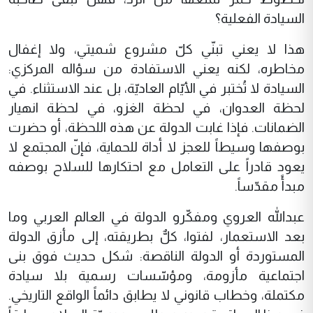
السيادة الفعلية؟
هذا لا يعني تبنّي كلّ مشروع شميتي، ولا إغفال
مخاطره، لكنه يعني الاستفادة من سؤاله المركزي:
السيادة لا تُختبر في الأيّام العاديّة، بل عند الاستثناء. في
لحظة العدوان، في لحظة الغزو، في لحظة انهيار
الضمانات. فإذا غابت الدولة عن هذه اللحظة، أو حضرت
بوصفها وسيطاً للعجز لا أداة للحماية، فإنّ المجتمع لا
يعود قادراً على التعامل مع احتكارها للسلاح بوصفه
مبدأً مقدّساً.
عبدالله العروي ومفكّرو الدولة في العالم العربي وما
بعد الاستعمار، لفتوا، كلٌّ بطريقته، إلى مأزق الدولة
المستوردة أو الدولة الناقصة: شكل حديث فوق بنى
اجتماعية مأزومة، ومؤسّسات رسمية بلا سيادة
مكتملة، وخطاب قانوني لا يطابق دائماً الواقع التاريخي.