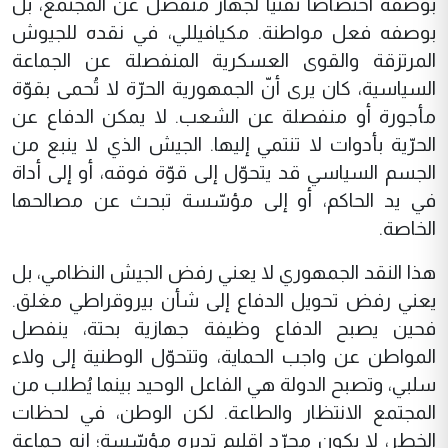
بوصفه اختصاصاً تقنياً لجهاز منفصل عن المجتمع، بل
بوصفه فعل مواطنة. مكيافيللي، في نقده للجيوش
المرتزقة والقوى العسكرية المنفصلة عن الجماعة
السياسية، كان يرى أنّ الجمهورية الحرّة لا تُحمى بقوّة
مأجورة أو منفصلة عن الشعب. لا يمكن الدفاع عن
الحرّية بأدوات لا تنتمي إليها. الجيش الذي لا ينبع من
الجسم السياسي قد يتحوّل إلى قوّة فوقه، أو إلى أداة
في يد الحاكم، أو إلى مؤسّسة تبحث عن مصالحها
الخاصة.
هذا النقد الجمهوري لا يعني رفض الجيش النظامي، بل
يعني رفض تحويل الدفاع إلى شأن بيروقراطي مغلق.
فحين يصبح الدفاع وظيفة جهازية بحتة، ينفصل
المواطن عن واجب الحماية، وتتحوّل الوطنية إلى ولاء
سلبي، وتصبح الدولة هي الفاعل الوحيد بينما يُطلب من
المجتمع الانتظار والطاعة. لكن الوطن، في لحظات
الخطر، لا يكون مجرّد إقليم تديره مؤسّسة؛ إنه جماعة