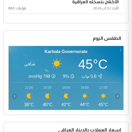
الأكشن بنسخته العراقية
الأحد 02 آب 2026
قراءات :
861
الطقس اليوم
Karbala Governorate
45°C
صافي
5.6 م\ث
9%
748
mmHg
22:00
21:00
20:00
19:00
18:00
17:00
‹
›
37°C
38°C
40°C
42°C
44°C
45°C
اسعار العملات بالدينار العراقي