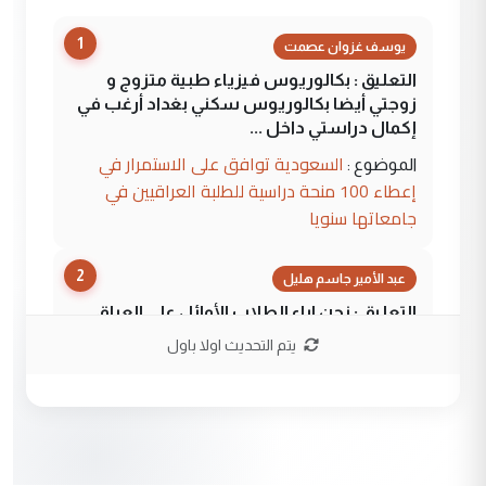
1
يوسف غزوان عصمت
التعليق : بكالوريوس فيزياء طبية متزوج و
زوجتي أيضا بكالوريوس سكني بغداد أرغب في
إكمال دراستي داخل ...
السعودية توافق على الاستمرار في
الموضوع :
إعطاء 100 منحة دراسية للطلبة العراقيين في
جامعاتها سنويا
2
عبد الأمير جاسم هليل
التعليق : نحن اباء الطلاب الأوائل على العراق
نتشرف بلقاء السيد احمد الصافي في العتبات
يتم التحديث اولا باول
الحسنية لزرع ...
مكتب السيد احمد الصافي : لا يوجود
الموضوع :
لدينا اي حساب على الفيس بوك وتويتر
3
hadi