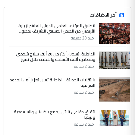
التعليق : قرار مستعجل جدا ولامصلحة فيه
آخر الاضافات
للوزاره ولا للمواطن القرار الصائب يكون بعد
الاستماع للمدير ومغرفة ...
انطلاق المؤتمر العلمي الدولي العاشر لزيارة
الأربعين من الصحن الحسيني الشريف بحضو...
وزير الصحة يعفي مدير مستشفى الكرخ
الموضوع :
العام في بغداد
منذ 20 دقيقة
الداخلية: تسجيل أكثر من 20 ألف سلاح شخصي
4
سردار
ومصادرة آلاف الأسلحة والاعتدة خلال تموز
التعليق : واحد من عصابة علي ماما يسقط
منذ 2 ساعة
جنسية الرافد الثالث للعراق ومن اصول عريقة
بالتقنيات الحديثة.. الداخلية تعلن تعزيز أمن الحدود
ابا فرات ...
العراقية
الجواهري يرد على صدام حسين سل
الموضوع :
منذ 2 ساعة
مضجعيك يابن الزنا (نص كامل)
اتفاق دفاعي ثلاثي يجمع باكستان والسعودية
5
سردار
وتركيا
التعليق : واحد من عصابة علي ماما يسقط
منذ 2 ساعة
جنسية الرافد الثالث للعراق ومن اصول عريقة