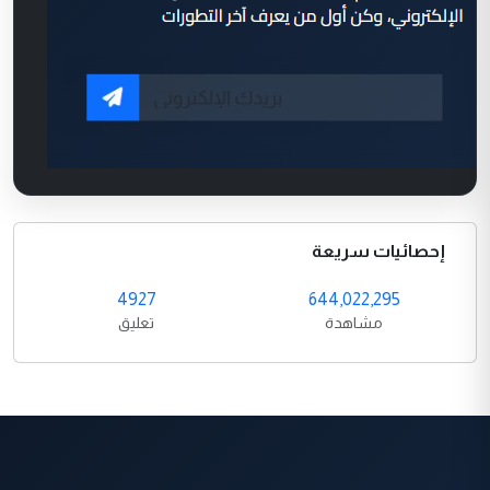
إحصائيات سريعة
4927
644,022,295
مشاهدة
تعليق