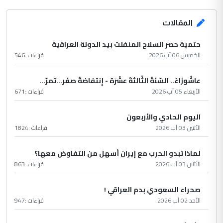
المقالات
حتمية حصر السلاح المنفلت بيد الدولة العراقية
الخميس 06 آب 2026
قراءات :
546
عاشُورْاءُ.. السّنَةُ الثّالثةَ عشَرَة - إِنتفاضةُ صفَر…تمرّ...
الأربعاء 05 آب 2026
قراءات :
671
اليوم الحادي والأربعون
الأثنين 03 آب 2026
قراءات :
1824
لماذا تبدو الحرب مع إيران أسهل من التفاوض معها؟
الأثنين 03 آب 2026
قراءات :
863
صحراء السعودي بدم العراقي !
الأحد 02 آب 2026
قراءات :
947