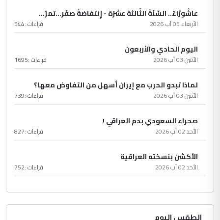
عاشُورْاءُ.. السّنَةُ الثّالثةَ عشَرَة - إِنتفاضةُ صفَر…تمرّ...
الأربعاء 05 آب 2026
قراءات :
544
اليوم الحادي والأربعون
الأثنين 03 آب 2026
قراءات :
1695
لماذا تبدو الحرب مع إيران أسهل من التفاوض معها؟
الأثنين 03 آب 2026
قراءات :
739
صحراء السعودي بدم العراقي !
الأحد 02 آب 2026
قراءات :
827
الأكشن بنسخته العراقية
الأحد 02 آب 2026
قراءات :
752
الطقس اليوم