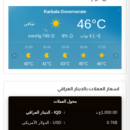
Karbala Governorate
46°C
صافي
4.1 م\ث
8%
749
mmHg
22:00
21:00
20:00
19:00
18:00
17:00
‹
›
39°C
40°C
41°C
43°C
45°C
46°C
اسعار العملات بالدينار العراقي