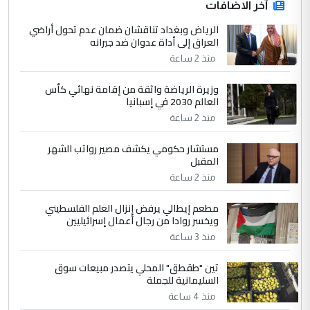
ابا فرات ...
آخر الاضافات
الجواهري يرد على صدام حسين سل
الرياض وبغداد تناقشان ضمان عدم تحول أراضي
الموضوع :
العراق إلى أداة عدوان ضد جيرانه
مضجعيك يابن الزنا (نص كامل)
منذ 2 ساعة
4
سردار
وزيرة الرياضة واثقة من إقامة نهائي كأس
العالم 2030 في إسبانيا
التعليق : واحد من عصابة علي ماما يسقط
منذ 2 ساعة
جنسية الرافد الثالث للعراق ومن اصول عريقة
ابا فرات ...
مستشار حكومي يكشف مصير رواتب الشهر
الجواهري يرد على صدام حسين سل
الموضوع :
المقبل
مضجعيك يابن الزنا (نص كامل)
منذ 2 ساعة
مطعم إيطالي يرفض إنزال العلم الفلسطيني
5
حيدر عاشور
ويخسر روادا من رجال أعمال إسرائيليين
التعليق : تحياتي لك استاذ حامدتركان. كلام
منذ 3 ساعة
دقيق ومسؤول؛ فالاستثمار الحقيقي للإنسان
تين "طقطق" المحلي يتصدر مبيعات سوق
وثروات البلد يعتمد على الكفاءة ...
السليمانية للجملة
بين الإهمال واغتصاب الأرض.. بلاد
الموضوع :
منذ 4 ساعة
الرافدين تعاني الجفاف والتصحر!!