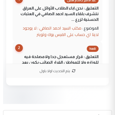
عبد الأمير جاسم هليل
التعليق : نحن اباء الطلاب الأوائل على العراق
نتشرف بلقاء السيد احمد الصافي في العتبات
الحسنية لزرع ...
مكتب السيد احمد الصافي : لا يوجود
الموضوع :
لدينا اي حساب على الفيس بوك وتويتر
2
hadi
التعليق : قرار مستعجل جدا ولامصلحة فيه
للوزاره ولا للمواطن القرار الصائب يكون بعد
الاستماع للمدير ومغرفة ...
يتم التحديث اولا باول
وزير الصحة يعفي مدير مستشفى الكرخ
الموضوع :
العام في بغداد
3
سردار
التعليق : واحد من عصابة علي ماما يسقط
جنسية الرافد الثالث للعراق ومن اصول عريقة