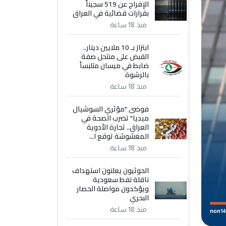
الإفراج عن 519 سجيناً
بقرارات قضائية في العراق
منذ 18 ساعة
ابتزاز بـ 10 ملايين دينار..
القبض على منتحل صفة
ضابط في ميسان متلبساً
بالرشوة
منذ 18 ساعة
فوضى "مؤثري السوشيال
ميديا" تضرب الصحة في
العراق.. تجارة الأدوية
المغشوشة توقع ا...
منذ 18 ساعة
الحوثيون يعلنون استهداف
ناقلة نفط سعودية
ويؤكدون مواصلة الحصار
البحري
منذ 18 ساعة