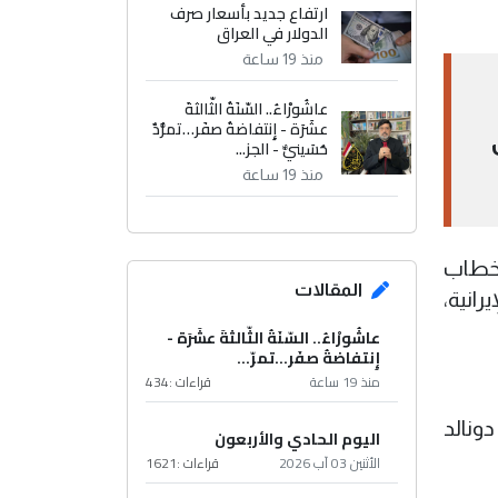
ارتفاع جديد بأسعار صرف
الدولار في العراق
منذ 19 ساعة
عاشُورْاءُ.. السّنَةُ الثّالثةَ
عشَرَة - إِنتفاضةُ صفَر…تمرُّدٌ
حُسَينيٌّ - الجز...
منذ 19 ساعة
لخطاب
المقالات
رانية،
عاشُورْاءُ.. السّنَةُ الثّالثةَ عشَرَة -
إِنتفاضةُ صفَر…تمرّ...
منذ 19 ساعة
قراءات :
434
ونالد
اليوم الحادي والأربعون
الأثنين 03 آب 2026
قراءات :
1621