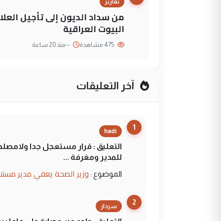
تقارير
من سداد الديون إلى تأجيل العلاج
البيوت العراقية
475 مشاهدة
--
منذ 20 ساعة
آخر التعليقات
1
hadi
التعليق : قرار مستعجل جدا ولامصلحة
للمدير ومغرفة ...
وزير الصحة يعفي مدير مستش
الموضوع :
2
سردار