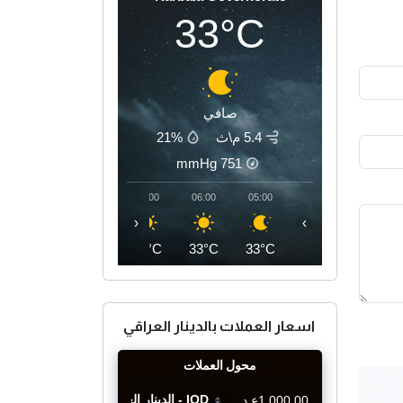
33°C
صافي
5.4 م\ث
21%
mmHg
751
09:00
08:00
07:00
06:00
05:00
‹
›
40°C
37°C
34°C
33°C
33°C
اسعار العملات بالدينار العراقي