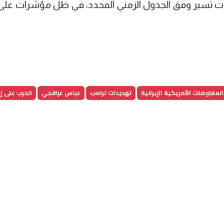
باحثات تسير وفق الجدول الزمني المحدد، في ظل مؤشرات على
المفاوضات الأمريكية الإيرانية
تهديدات ترامب
عباس عراقجي
الحرب على إي