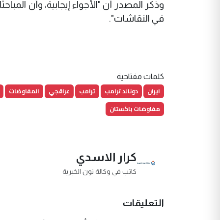
وذكر المصدر أن "الأجواء إيجابية، وأن الم
في النقاشات".
كلمات مفتاحية
ايران
دونالد ترامب
ترامب
عراقجي
المفاوضات
مفاوضات باكستان
كرار الاسدي
كاتب في وكالة نون الخبرية
التعليقات