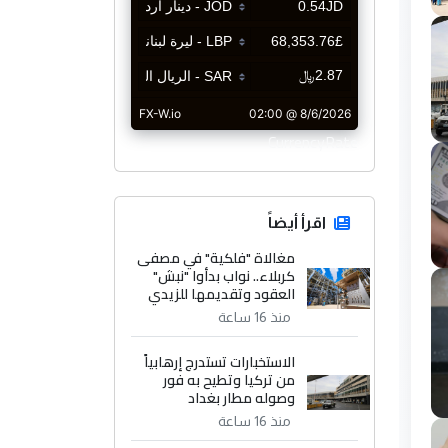
CurrencyRate
اقرأ أيضاً
مغالاة "فلكية" في مصفى
كربلاء.. نواب بدأوا "نبش"
العقود وتقديمها للزيدي
منذ 16 ساعة
الاستخبارات تستدرج إرهابياً
من تركيا وتطيح به فور
وصوله مطار بغداد
منذ 16 ساعة