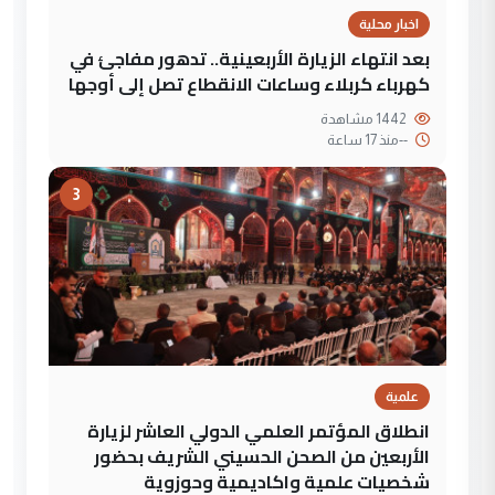
اخبار محلية
بعد انتهاء الزيارة الأربعينية.. تدهور مفاجئ في
كهرباء كربلاء وساعات الانقطاع تصل إلى أوجها
1442 مشاهدة
--
منذ 17 ساعة
3
علمية
انطلاق المؤتمر العلمي الدولي العاشر لزيارة
الأربعين من الصحن الحسيني الشريف بحضور
شخصيات علمية واكاديمية وحوزوية