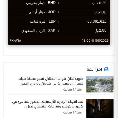
CurrencyRate
اقرأ أيضاً
جنوب لبنان: قوات الاحتلال تفجر محطة مياه
شقرا… وتفجيرات في كونين ووادي الحجير
منذ 17 ساعة
بعد انتهاء الزيارة الأربعينية.. تدهور مفاجئ في
كهرباء كربلاء وساعات الانقطاع تصل...
منذ 17 ساعة