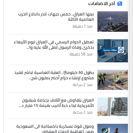
آخر الاضافات
للوزاره ولا للمواطن القرار الصائب يكون بعد
الاستماع للمدير ومغرفة ...
بينها العراق.. خمس جبهات تنذر باندلاع الحرب
العالمية الثالثة
وزير الصحة يعفي مدير مستشفى الكرخ
الموضوع :
العام في بغداد
منذ 1 دقيقة
تعطيل الدوام الرسمي في العراق ليوم الأربعاء
4
سردار
بذكرى وفاة الرسول (صلى الله عليه وا...
التعليق : واحد من عصابة علي ماما يسقط
منذ 58 دقيقة
جنسية الرافد الثالث للعراق ومن اصول عريقة
ابا فرات ...
بطول 90 كيلومترًا.. العتبة العباسية تباشر تنفيذ
الجواهري يرد على صدام حسين سل
مشروع لإنشاء حزام أخضر بمليون شج...
الموضوع :
مضجعيك يابن الزنا (نص كامل)
منذ 2 ساعة
العراق يتفاوض مع ائتلاف بزعامة شيفرون
5
سردار
الأمريكية لبناء خط أنابيب بقيمة 15 مليار د...
التعليق : واحد من عصابة علي ماما يسقط
منذ 2 ساعة
جنسية الرافد الثالث للعراق ومن اصول عريقة
ابا فرات ...
وصول قوة عسكرية باكستانية الى السعودية
ضمن اتفاقية الدفاع المشترك
الجواهري يرد على صدام حسين سل
الموضوع :