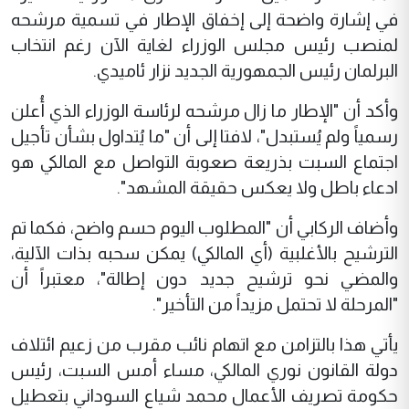
في إشارة واضحة إلى إخفاق الإطار في تسمية مرشحه
لمنصب رئيس مجلس الوزراء لغاية الآن رغم انتخاب
البرلمان رئيس الجمهورية الجديد نزار ئاميدي.
وأكد أن "الإطار ما زال مرشحه لرئاسة الوزراء الذي أُعلن
رسمياً ولم يُستبدل"، لافتا إلى أن "ما يُتداول بشأن تأجيل
اجتماع السبت بذريعة صعوبة التواصل مع المالكي هو
ادعاء باطل ولا يعكس حقيقة المشهد".
وأضاف الركابي أن "المطلوب اليوم حسم واضح، فكما تم
الترشيح بالأغلبية (أي المالكي) يمكن سحبه بذات الآلية،
والمضي نحو ترشيح جديد دون إطالة"، معتبراً أن
"المرحلة لا تحتمل مزيداً من التأخير".
يأتي هذا بالتزامن مع اتهام نائب مقرب من زعيم ائتلاف
دولة القانون نوري المالكي، مساء أمس السبت، رئيس
حكومة تصريف الأعمال محمد شياع السوداني بتعطيل