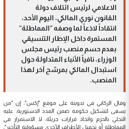
الاعلامي لرئيس ائتلاف دولة
القانون نوري المالكي، اليوم الأحد،
انتقاداً لاذعاً لما وصفه "المماطلة"
المستمرة داخل الإطار التنسيقي
بعدم حسم منصب رئيس مجلس
الوزراء، نافياً الأنباء المتداولة حول
استبدال المالكي بمرشح آخر لهذا
المنصب.
وقال الركابي في تدوينة على موقع "إكس"، إن "من
يسعى لتشكيل حكومة ضمن المدد الدستورية، عليه
التحلي بالحزم واتخاذ قرارات جريئة، لا الاستمرار في
المماطلة أو تحميل الأطراف الأخرى مسؤولية التأخير"،