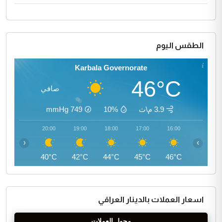
الطقس اليوم
Karbala Governorate
46°C
صافي
3.9 م\ث
10%
749
mmHg
21:00
20:00
19:00
18:00
17:00
16:00
‹
›
39°C
40°C
42°C
44°C
45°C
46°C
اسعار العملات بالدينار العراقي