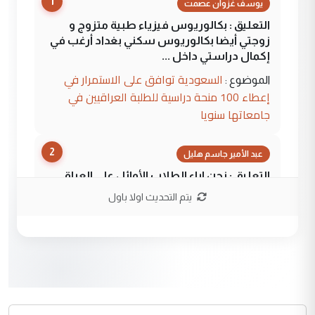
1
يوسف غزوان عصمت
التعليق : بكالوريوس فيزياء طبية متزوج و
زوجتي أيضا بكالوريوس سكني بغداد أرغب في
إكمال دراستي داخل ...
السعودية توافق على الاستمرار في
الموضوع :
إعطاء 100 منحة دراسية للطلبة العراقيين في
جامعاتها سنويا
2
عبد الأمير جاسم هليل
التعليق : نحن اباء الطلاب الأوائل على العراق
نتشرف بلقاء السيد احمد الصافي في العتبات
يتم التحديث اولا باول
الحسنية لزرع ...
مكتب السيد احمد الصافي : لا يوجود
الموضوع :
لدينا اي حساب على الفيس بوك وتويتر
3
hadi
التعليق : قرار مستعجل جدا ولامصلحة فيه