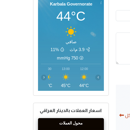
Karbala Governorate
44°C
صافي
3.9 م\ث
11%
mmHg
750
16:00
15:00
14:00
13:00
12:00
‹
›
46°C
46°C
45°C
45°C
44°C
اسعار العملات بالدينار العراقي
كل