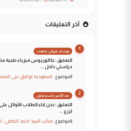
آخر التعليقات
1
يوسف غزوان عصمت
التعليق : بكالوريوس فيزياء طبية م
دراستي داخل ...
السعودية توافق على الاستمرار في إعطاء 100 منحة دراسية للطل
الموضوع :
2
عبد الأمير جاسم هليل
التعليق : نحن اباء الطلاب الأوائل ع
لزرع ...
مكتب السيد احمد الصافي : ل
الموضوع :