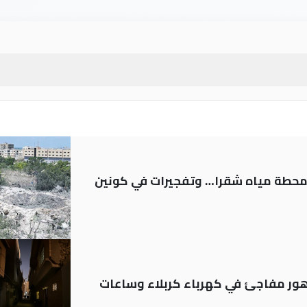
ر محطة مياه شقرا… وتفجيرات في كونين
 تدهور مفاجئ في كهرباء كربلاء وساعات