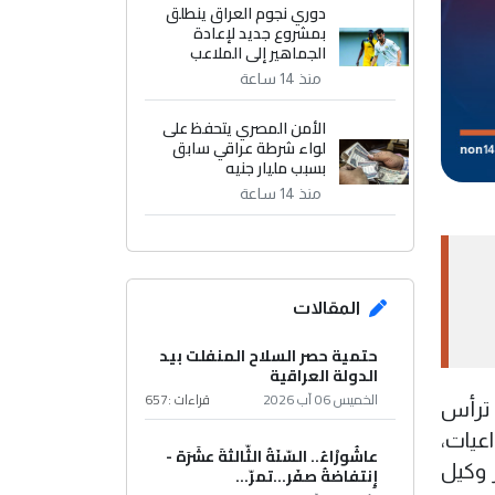
دوري نجوم العراق ينطلق
بمشروع جديد لإعادة
الجماهير إلى الملاعب
منذ 14 ساعة
الأمن المصري يتحفظ على
لواء شرطة عراقي سابق
بسبب مليار جنيه
منذ 14 ساعة
المقالات
حتمية حصر السلاح المنفلت بيد
الدولة العراقية
الخميس 06 آب 2026
قراءات :
657
، ترأس
عيات،
عاشُورْاءُ.. السّنَةُ الثّالثةَ عشَرَة -
 وكيل
إِنتفاضةُ صفَر…تمرّ...