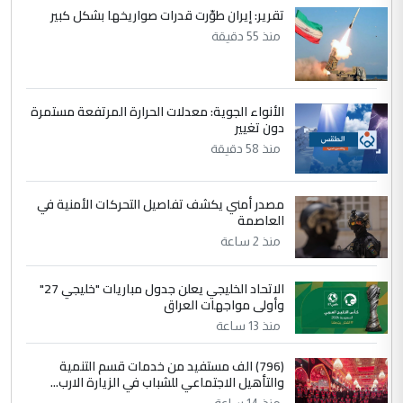
5
حيدر عاشور
تقرير: إيران طوّرت قدرات صواريخها بشكل كبير
التعليق : تحياتي لك استاذ حامدتركان. كلام
منذ 55 دقيقة
دقيق ومسؤول؛ فالاستثمار الحقيقي للإنسان
وثروات البلد يعتمد على الكفاءة ...
بين الإهمال واغتصاب الأرض.. بلاد
الموضوع :
الأنواء الجوية: معدلات الحرارة المرتفعة مستمرة
الرافدين تعاني الجفاف والتصحر!!
دون تغيير
منذ 58 دقيقة
مصدر أمني يكشف تفاصيل التحركات الأمنية في
العاصمة
منذ 2 ساعة
الاتحاد الخليجي يعلن جدول مباريات "خليجي 27"
وأولى مواجهات العراق
منذ 13 ساعة
(796) الف مستفيد من خدمات قسم التنمية
والتأهيل الاجتماعي للشباب في الزيارة الارب...
منذ 14 ساعة