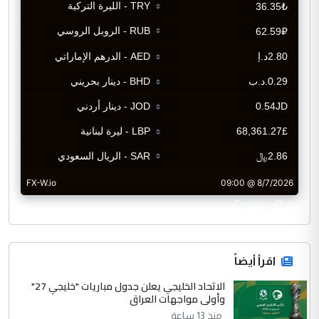
CurrencyRate
اقرأ أيضاً
الاتحاد الخليجي يعلن جدول مباريات "خليجي 27"
وأولى مواجهات العراق
منذ 13 ساعة