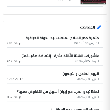
المقالات
حتمية حصر السلاح المنفلت بيد الدولة العراقية
الخميس 06 آب 2026
قراءات :
498
عاشُورْاءُ.. السّنَةُ الثّالثةَ عشَرَة - إِنتفاضةُ صفَر…تمرّ...
الأربعاء 05 آب 2026
قراءات :
642
اليوم الحادي والأربعون
الأثنين 03 آب 2026
قراءات :
1792
لماذا تبدو الحرب مع إيران أسهل من التفاوض معها؟
الأثنين 03 آب 2026
قراءات :
834
صحراء السعودي بدم العراقي !