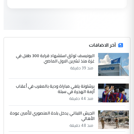
العام في بغداد
3
سردار
التعليق : واحد من عصابة علي ماما يسقط
جنسية الرافد الثالث للعراق ومن اصول عريقة
ابا فرات ...
آخر الاضافات
الجواهري يرد على صدام حسين سل
اليونيسف توثق استشهاد قرابة 300 طفل في
الموضوع :
غزة منذ تشرين الاول الماضي
مضجعيك يابن الزنا (نص كامل)
منذ 39 دقيقة
4
سردار
برشلونة يلغي مباراة ودية بالمغرب في أعقاب
التعليق : واحد من عصابة علي ماما يسقط
أزمة الهجرة في سبتة
جنسية الرافد الثالث للعراق ومن اصول عريقة
منذ 44 دقيقة
ابا فرات ...
الجواهري يرد على صدام حسين سل
الموضوع :
الجيش اللبناني يدخل بلدة المنصوري لتأمين عودة
مضجعيك يابن الزنا (نص كامل)
الأهالي
منذ 48 دقيقة