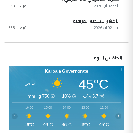
الأحد 02 آب 2026
قراءات :
918
الأكشن بنسخته العراقية
الأحد 02 آب 2026
قراءات :
833
الطقس اليوم
Karbala Governorate
45°C
صافي
5.7 م\ث
10%
750
mmHg
17:00
16:00
15:00
14:00
13:00
12:00
‹
›
45°C
46°C
46°C
46°C
46°C
45°C