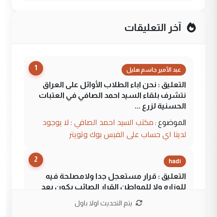
آخر التعليقات
1
عبد الأمير جاسم هليل
التعليق : نحن اباء الطلاب الأوائل على العراق
نتشرف بلقاء السيد احمد الصافي في العتبات
الحسنية لزرع ...
مكتب السيد احمد الصافي : لا يوجود
الموضوع :
لدينا اي حساب على الفيس بوك وتويتر
2
hadi
التعليق : قرار مستعجل جدا ولامصلحة فيه
للوزاره ولا للمواطن القرار الصائب يكون بعد
الاستماع للمدير ومغرفة ...
يتم التحديث اولا باول
وزير الصحة يعفي مدير مستشفى الكرخ
الموضوع :