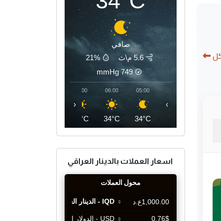
34°C
صافي
كل
5.6 م\ث
21%
mmHg
749
09:00
08:00
07:00
06:00
05:00
‹
›
39°C
36°C
35°C
34°C
34°C
اسعار العملات بالدينار العراقي