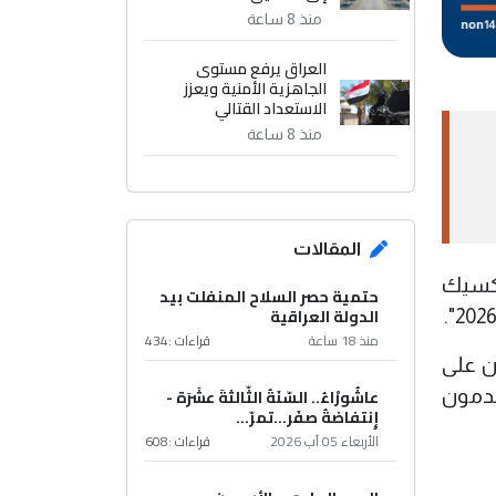
منذ 8 ساعة
العراق يرفع مستوى
الجاهزية الأمنية ويعزز
الاستعداد القتالي
منذ 8 ساعة
المقالات
مكسيك
حتمية حصر السلاح المنفلت بيد
الدولة العراقية
منذ 18 ساعة
قراءات :
434
ن على
عاشُورْاءُ.. السّنَةُ الثّالثةَ عشَرَة -
يقدمون
إِنتفاضةُ صفَر…تمرّ...
الأربعاء 05 آب 2026
قراءات :
608