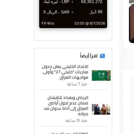
CurrencyRate
اقرأ أيضاً
الاتحاد الخليجي يعلن جدول
مباريات "خليجي 27" وأولى
مواجهات العراق
منذ 7 ساعة
الرياض وبغداد تناقشان
ضمان عدم تحول أراضي
العراق إلى أداة عدوان ضد
جيرانه
منذ 13 ساعة