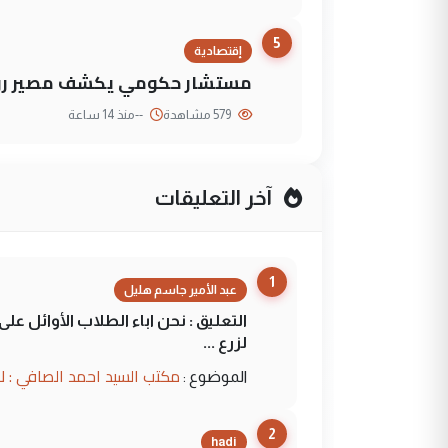
5
إقتصادية
مستشار حكومي يكشف مصير روا
579 مشاهدة
--
منذ 14 ساعة
آخر التعليقات
1
عبد الأمير جاسم هليل
التعليق : نحن اباء الطلاب الأوائل ع
لزرع ...
مكتب السيد احمد الصافي : ل
الموضوع :
2
hadi