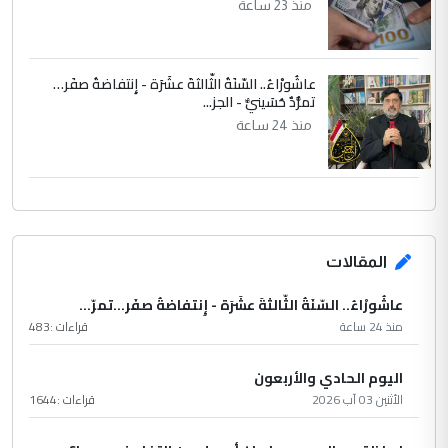
منذ 23 ساعة
عاشُورْاءُ.. السّنَةُ الثّالثةَ عشَرَة - إِنتفاضةُ صفَر…
تمرُّدٌ حُسَينيٌّ - الجز...
منذ 24 ساعة
المقالات
عاشُورْاءُ.. السّنَةُ الثّالثةَ عشَرَة - إِنتفاضةُ صفَر…تمرّ...
منذ 24 ساعة
قراءات :
483
اليوم الحادي والأربعون
الأثنين 03 آب 2026
قراءات :
1644