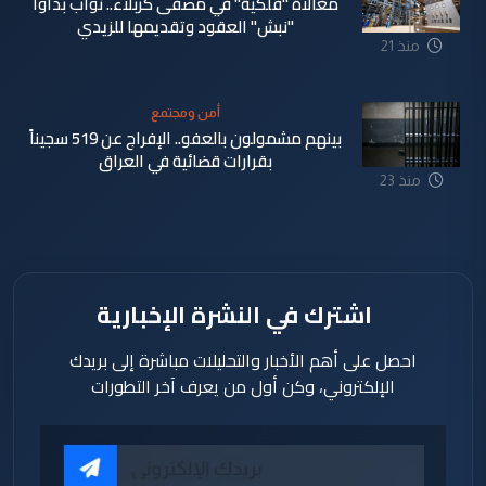
مغالاة "فلكية" في مصفى كربلاء.. نواب بدأوا
"نبش" العقود وتقديمها للزيدي
منذ 21
ساعة
أمن ومجتمع
بينهم مشمولون بالعفو.. الإفراج عن 519 سجيناً
بقرارات قضائية في العراق
منذ 23
ساعة
اشترك في النشرة الإخبارية
احصل على أهم الأخبار والتحليلات مباشرة إلى بريدك
الإلكتروني، وكن أول من يعرف آخر التطورات