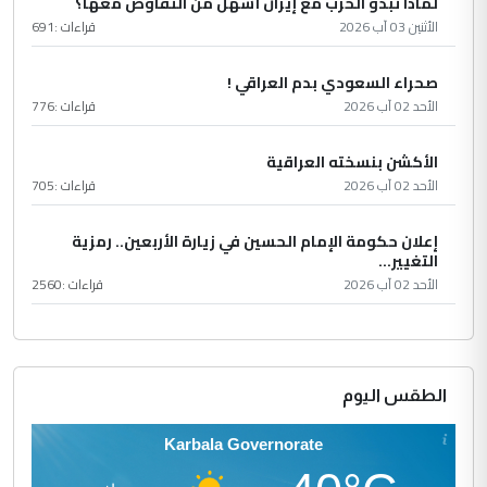
لماذا تبدو الحرب مع إيران أسهل من التفاوض معها؟
الأثنين 03 آب 2026
قراءات :
691
صحراء السعودي بدم العراقي !
الأحد 02 آب 2026
قراءات :
776
الأكشن بنسخته العراقية
الأحد 02 آب 2026
قراءات :
705
إعلان حكومة الإمام الحسين في زيارة الأربعين.. رمزية
التغيير...
الأحد 02 آب 2026
قراءات :
2560
الطقس اليوم
Karbala Governorate