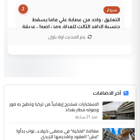
2
سردار
التعليق : واحد من عصابة علي ماما يسقط
جنسية الرافد الثالث للعراق ومن اصول عريقة
ابا فرات ...
يتم التحديث اولا باول
الجواهري يرد على صدام حسين سل
الموضوع :
مضجعيك يابن الزنا (نص كامل)
3
سردار
التعليق : واحد من عصابة علي ماما يسقط
جنسية الرافد الثالث للعراق ومن اصول عريقة
ابا فرات ...
آخر الاضافات
الجواهري يرد على صدام حسين سل
الاستخبارات تستدرج إرهابياً من تركيا وتطيح به فور
الموضوع :
وصوله مطار بغداد
مضجعيك يابن الزنا (نص كامل)
منذ 21 ساعة
4
حيدر عاشور
مغالاة "فلكية" في مصفى كربلاء.. نواب بدأوا
"نبش" العقود وتقديمها للزيدي
التعليق : تحياتي لك استاذ حامدتركان. كلام