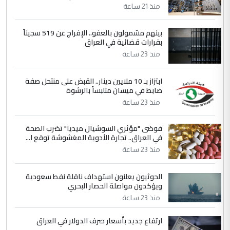
منذ 21 ساعة
دقيق ومسؤول؛ فالاستثمار الحقيقي للإنسان
وثروات البلد يعتمد على الكفاءة ...
بينهم مشمولون بالعفو.. الإفراج عن 519 سجيناً
بين الإهمال واغتصاب الأرض.. بلاد
الموضوع :
بقرارات قضائية في العراق
الرافدين تعاني الجفاف والتصحر!!
منذ 23 ساعة
5
علي
ابتزاز بـ 10 ملايين دينار.. القبض على منتحل صفة
ضابط في ميسان متلبساً بالرشوة
التعليق : هذه الزيارة تنفع لبنان، دون الشعب
منذ 23 ساعة
العراقي، الذي احترق بحر الصيف، في حين
حكومة الزيدي ...
فوضى "مؤثري السوشيال ميديا" تضرب الصحة
نواف سلام في بغداد.. "الفيول" مقابل
الموضوع :
في العراق.. تجارة الأدوية المغشوشة توقع ا...
تصدير النفط العراقي
منذ 23 ساعة
الحوثيون يعلنون استهداف ناقلة نفط سعودية
ويؤكدون مواصلة الحصار البحري
منذ 23 ساعة
ارتفاع جديد بأسعار صرف الدولار في العراق