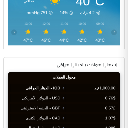
40°C
صافي
4.2 م\ث
14%
751
mmHg
14:00
13:00
12:00
11:00
10:00
09:00
‹
›
47°C
47°C
46°C
44°C
42°C
40°C
اسعار العملات بالدينار العراقي