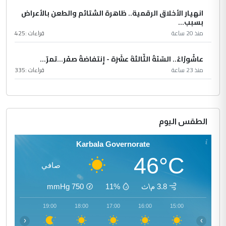
انهيار الأخلاق الرقمية.. ظاهرة الشتائم والطعن بالأعراض
بسبب...
منذ 20 ساعة
قراءات :
425
عاشُورْاءُ.. السّنَةُ الثّالثةَ عشَرَة - إِنتفاضةُ صفَر…تمرّ...
منذ 23 ساعة
قراءات :
335
الطقس اليوم
Karbala Governorate
46°C
صافي
3.8 م\ث
11%
750
mmHg
20:00
19:00
18:00
17:00
16:00
15:00
‹
›