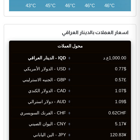
41°C
43°C
45°C
46°C
46°C
46°C
اسعار العملات بالدينار العراقي