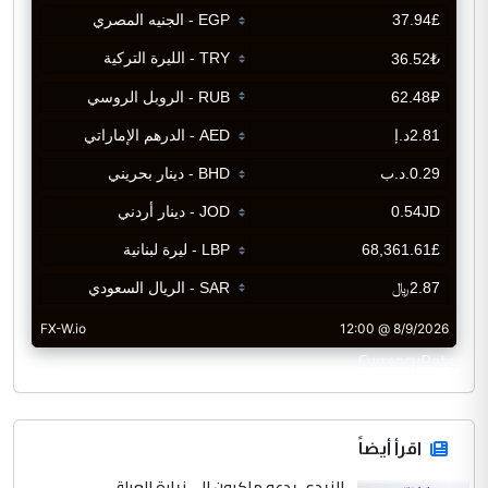
CurrencyRate
اقرأ أيضاً
الزيدي يدعو ماكرون إلى زيارة العراق