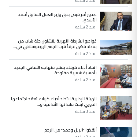
منذ 2 ساعة
التعليق : نحن اباء الطلاب الأوائل على العراق
صدور أمر قبض بحق وزير العمل السابق أحمد
نتشرف بلقاء السيد احمد الصافي في العتبات
الأسدي
الحسنية لزرع ...
منذ 2 ساعة
مكتب السيد احمد الصافي : لا يوجود
الموضوع :
لدينا اي حساب على الفيس بوك وتويتر
غواصو الشرطة النهرية ينتشلون جثة شاب من
بغداد قضى غرقاً قرب الجسر اليوغوسلافي في...
منذ 2 ساعة
اتحاد أدباء كربلاء يفتتح منهاجه الثقافي الجديد
بأمسية شعرية مفتوحة
منذ 2 ساعة
الهيئة الإدارية لاتحاد أدباء كربلاء تعقد اجتماعها
الدوري لبحث ملفاتها الثقافية و...
منذ 3 ساعة
أنقذوا "الريل وحمد" من الرجم