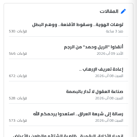
المقالات
توهات الهوية.. وسقوط الأقنعة.. ووهم البطل
منذ 3 ساعة
قراءات :
530
أنقذوا "الريل وحمد" من الرجم
الأحد 09 آب 2026
قراءات :
546
إعادة تعريف الإرهاب ..
السبت 08 آب 2026
قراءات :
672
صناعة العقول لا تُدار بالبصمة
السبت 08 آب 2026
قراءات :
528
رسالة إلى شيعة العراق.. استعدوا يرحمكم الله
السبت 08 آب 2026
قراءات :
573
انهيار الأخلاق الرقمية.. ظاهرة الشتائم والطعن بالأعراض