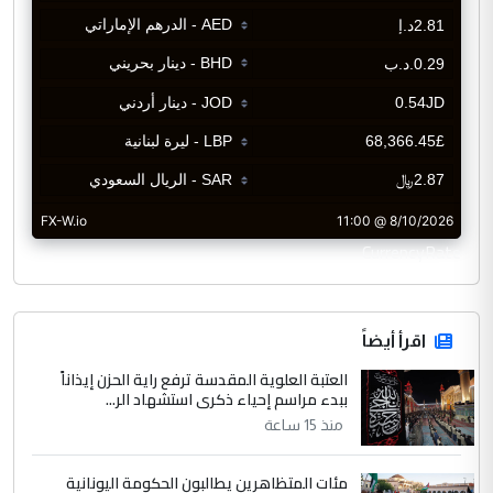
CurrencyRate
اقرأ أيضاً
العتبة العلوية المقدسة ترفع راية الحزن إيذاناً
ببدء مراسم إحياء ذكرى استشهاد الر...
منذ 15 ساعة
مئات المتظاهرين يطالبون الحكومة اليونانية