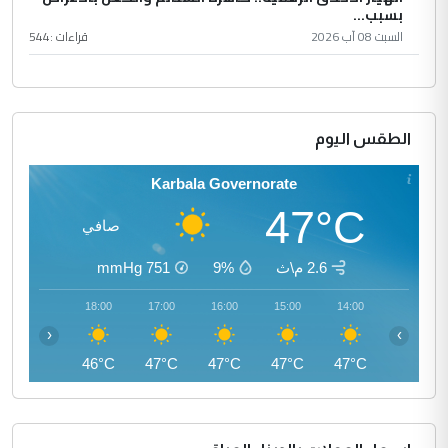
بسبب...
السبت 08 آب 2026
قراءات :
544
الطقس اليوم
Karbala Governorate
47°C
صافي
2.6 م\ث
9%
751
mmHg
19:00
18:00
17:00
16:00
15:00
14:00
‹
›
44°C
46°C
47°C
47°C
47°C
47°C