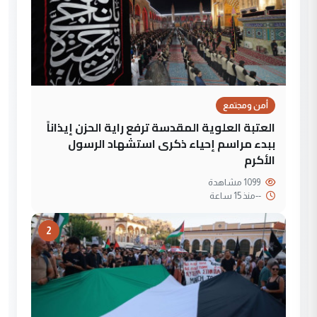
أمن ومجتمع
العتبة العلوية المقدسة ترفع راية الحزن إيذاناً
ببدء مراسم إحياء ذكرى استشهاد الرسول
الأكرم
1099 مشاهدة
--
منذ 15 ساعة
2