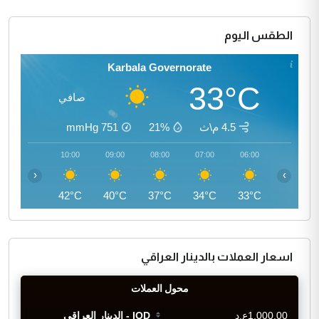
الطقس اليوم
Karbala Governorate
33°C
صافي
4.5 م\ث
21%
751
mmHg
11:00
10:00
09:00
08:00
07:00
06:00
‹
›
44°C
42°C
40°C
37°C
34°C
33°C
اسعار العملات بالدينار العراقي