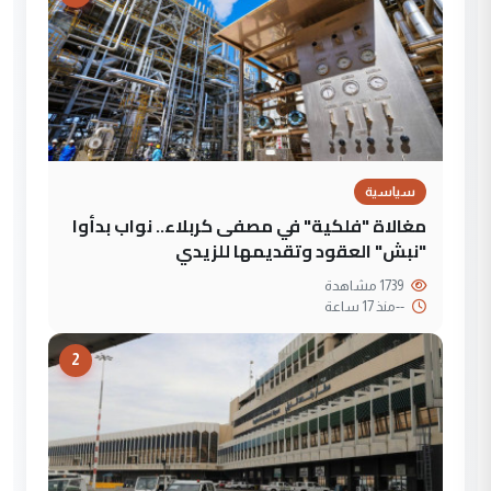
سياسية
مغالاة "فلكية" في مصفى كربلاء.. نواب بدأوا
"نبش" العقود وتقديمها للزيدي
1739 مشاهدة
--
منذ 17 ساعة
2