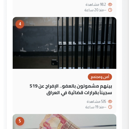
982 مشاهدة
--
منذ 20 ساعة
4
أمن ومجتمع
بينهم مشمولون بالعفو.. الإفراج عن 519
سجيناً بقرارات قضائية في العراق
535 مشاهدة
--
منذ 19 ساعة
5