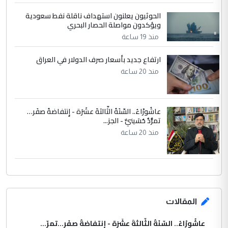
الحوثيون يعلنون استهداف ناقلة نفط سعودية
ويؤكدون مواصلة الحصار البحري
منذ 19 ساعة
ارتفاع جديد بأسعار صرف الدولار في العراق
منذ 20 ساعة
عاشُورْاءُ.. السّنَةُ الثّالثةَ عشَرَة - إِنتفاضةُ صفَر…
تمرُّدٌ حُسَينيٌّ - الجز...
منذ 20 ساعة
المقالات
عاشُورْاءُ.. السّنَةُ الثّالثةَ عشَرَة - إِنتفاضةُ صفَر…تمرّ...