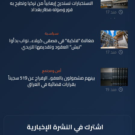
الاستخبارات تستدرج إرهابياً من تركيا وتطيح به
فور وصوله مطار بغداد
منذ 17
ساعة
سياسية
مغالاة "فلكية" في مصفى كربلاء.. نواب بدأوا
"نبش" العقود وتقديمها للزيدي
منذ 17
ساعة
أمن ومجتمع
بينهم مشمولون بالعفو.. الإفراج عن 519 سجيناً
بقرارات قضائية في العراق
منذ 19
ساعة
اشترك في النشرة الإخبارية