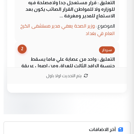
التعليق : قرار مستعجل جدا ولامصلحة فيه
للوزاره ولا للمواطن القرار الصائب يكون بعد
الاستماع للمدير ومغرفة ...
وزير الصحة يعفي مدير مستشفى الكرخ
الموضوع :
العام في بغداد
2
سردار
التعليق : واحد من عصابة علي ماما يسقط
جنسية الرافد الثالث للعراق ومن اصول عريقة
ابا فرات ...
يتم التحديث اولا باول
الجواهري يرد على صدام حسين سل
الموضوع :
مضجعيك يابن الزنا (نص كامل)
3
سردار
التعليق : واحد من عصابة علي ماما يسقط
جنسية الرافد الثالث للعراق ومن اصول عريقة
ابا فرات ...
آخر الاضافات