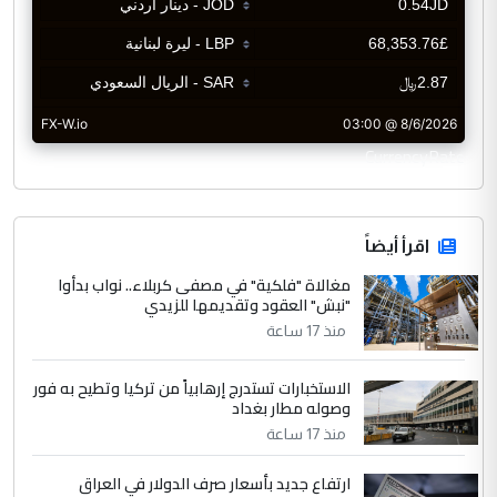
CurrencyRate
اقرأ أيضاً
مغالاة "فلكية" في مصفى كربلاء.. نواب بدأوا
"نبش" العقود وتقديمها للزيدي
منذ 17 ساعة
الاستخبارات تستدرج إرهابياً من تركيا وتطيح به فور
وصوله مطار بغداد
منذ 17 ساعة
ارتفاع جديد بأسعار صرف الدولار في العراق