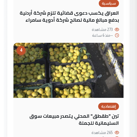
سياسية
العراق يكسب دعوى قضائية تلزم شركة أردنية
بدفع مبالغ مالية لصالح شركة أدوية سامراء
273 مشاهدة
--
منذ 6 ساعة
4
إقتصادية
تين "طقطق" المحلي يتصدر مبيعات سوق
السليمانية للجملة
265 مشاهدة