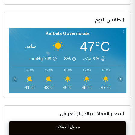
الطقس اليوم
Karbala Governorate
47°C
صافي
3.9 م\ث
8%
749
mmHg
21:00
20:00
19:00
18:00
17:00
16:00
‹
›
40°C
41°C
43°C
45°C
46°C
47°C
اسعار العملات بالدينار العراقي