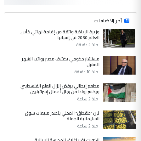
التعليق : واحد من عصابة علي ماما يسقط
جنسية الرافد الثالث للعراق ومن اصول عريقة
ابا فرات ...
آخر الاضافات
الجواهري يرد على صدام حسين سل
وزيرة الرياضة واثقة من إقامة نهائي كأس
الموضوع :
العالم 2030 في إسبانيا
مضجعيك يابن الزنا (نص كامل)
منذ 2 دقيقة
4
سردار
مستشار حكومي يكشف مصير رواتب الشهر
المقبل
التعليق : واحد من عصابة علي ماما يسقط
منذ 10 دقيقة
جنسية الرافد الثالث للعراق ومن اصول عريقة
ابا فرات ...
مطعم إيطالي يرفض إنزال العلم الفلسطيني
الجواهري يرد على صدام حسين سل
الموضوع :
ويخسر روادا من رجال أعمال إسرائيليين
مضجعيك يابن الزنا (نص كامل)
منذ 2 ساعة
تين "طقطق" المحلي يتصدر مبيعات سوق
5
حيدر عاشور
السليمانية للجملة
التعليق : تحياتي لك استاذ حامدتركان. كلام
منذ 2 ساعة
دقيق ومسؤول؛ فالاستثمار الحقيقي للإنسان
الكويت تقرر إغلاق المدرسة الإيرانية
وثروات البلد يعتمد على الكفاءة ...