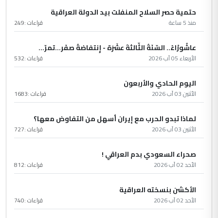
حتمية حصر السلاح المنفلت بيد الدولة العراقية
منذ 5 ساعة
قراءات :
249
عاشُورْاءُ.. السّنَةُ الثّالثةَ عشَرَة - إِنتفاضةُ صفَر…تمرّ...
الأربعاء 05 آب 2026
قراءات :
532
اليوم الحادي والأربعون
الأثنين 03 آب 2026
قراءات :
1683
لماذا تبدو الحرب مع إيران أسهل من التفاوض معها؟
الأثنين 03 آب 2026
قراءات :
727
صحراء السعودي بدم العراقي !
الأحد 02 آب 2026
قراءات :
812
الأكشن بنسخته العراقية
الأحد 02 آب 2026
قراءات :
740