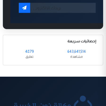
إحصائيات سريعة
4879
643,641,514
مشاهدة
تعليق