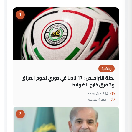
1
رياضية
لجنة التراخيص : 17 ناديا في دوري نجوم العراق
و3 فرق خارج الضوابط
294 مشاهدة
--
منذ 4 ساعة
2