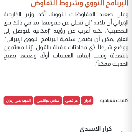
البرنامج النووي وشروط التفاوض
وعلى صعيد المفاوضات النووية، أكد وزير الخارجية
الإيراني أن بلاده "لن تتخلى عن حقوقها، بما في ذلك حق
التخصيب"، لكنه أعرب عن رؤيته "إمكانية للتوصل إلى
اتفاق يمكن أن يضمن سلمية البرنامج النووي الإيراني".
ووضع شرطاً لأي محادثات مقبلة بالقول: "إننا مهتمون
بالتهدئة ويجب إيقاف الهجمات أولاً، وبعدها يصبح
الحديث ممكناً".
ايران
عراقجي
عباس عراقجي
الحرب على إيران
كلمات مفتاحية
كرار الاسدي