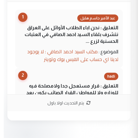
1
عبد الأمير جاسم هليل
التعليق : نحن اباء الطلاب الأوائل على العراق
نتشرف بلقاء السيد احمد الصافي في العتبات
الحسنية لزرع ...
مكتب السيد احمد الصافي : لا يوجود
الموضوع :
لدينا اي حساب على الفيس بوك وتويتر
2
hadi
التعليق : قرار مستعجل جدا ولامصلحة فيه
للوزاره ولا للمواطن القرار الصائب يكون بعد
الاستماع للمدير ومغرفة ...
يتم التحديث اولا باول
وزير الصحة يعفي مدير مستشفى الكرخ
الموضوع :
العام في بغداد
3
سردار