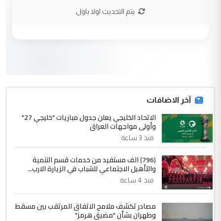
الاستماع للمدير ومغرفة ...
يتم التحديث اولا باول
وزير الصحة يعفي مدير مستشفى الكرخ
الموضوع :
العام في بغداد
3
سردار
التعليق : واحد من عصابة علي ماما يسقط
جنسية الرافد الثالث للعراق ومن اصول عريقة
ابا فرات ...
آخر الاضافات
الجواهري يرد على صدام حسين سل
الاتحاد الخليجي يعلن جدول مباريات "خليجي 27"
الموضوع :
وأولى مواجهات العراق
مضجعيك يابن الزنا (نص كامل)
منذ 3 ساعة
4
سردار
(796) الف مستفيد من خدمات قسم التنمية
والتأهيل الاجتماعي للشباب في الزيارة الارب...
التعليق : واحد من عصابة علي ماما يسقط
منذ 4 ساعة
جنسية الرافد الثالث للعراق ومن اصول عريقة
ابا فرات ...
مصادر تكشف ملامح الاتفاق المرتقب بين مسقط
الجواهري يرد على صدام حسين سل
الموضوع :
وطهران بشأن "مضيق هرمز"