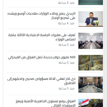
مضجعيك يابن الزنا (نص كامل)
منذ 4 ساعة
الزيدي يمنح وكلاء الوزارات صلاحيات أوسع ويشدد
5
حيدر عاشور
على تسريع الإنجاز
التعليق : تحياتي لك استاذ حامدتركان. كلام
منذ 4 ساعة
دقيق ومسؤول؛ فالاستثمار الحقيقي للإنسان
وثروات البلد يعتمد على الكفاءة ...
تعرف على مقررات الجلسة الاعتيادية الثالثة عشرة
بين الإهمال واغتصاب الأرض.. بلاد
لمجلس الوزراء
الموضوع :
الرافدين تعاني الجفاف والتصحر!!
منذ 5 ساعة
500 مليون دولار جديدة تصل العراق من الفيدرالي
منذ 5 ساعة
ذي قار تعفي ثلاثة مسؤولين صحيين وتحيلهم إلى
التحقيق
منذ 5 ساعة
العراق يرفع مستوى الجاهزية الأمنية ويعزز
الاستعداد القتالي