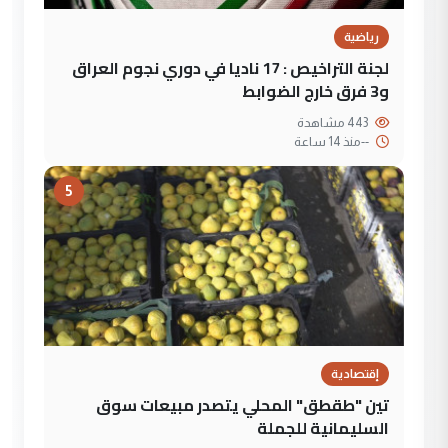
رياضية
لجنة التراخيص : 17 ناديا في دوري نجوم العراق
و3 فرق خارج الضوابط
443 مشاهدة
--
منذ 14 ساعة
5
إقتصادية
تين "طقطق" المحلي يتصدر مبيعات سوق
السليمانية للجملة