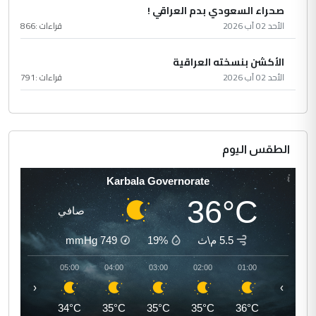
صحراء السعودي بدم العراقي !
الأحد 02 آب 2026
قراءات :
866
الأكشن بنسخته العراقية
الأحد 02 آب 2026
قراءات :
791
الطقس اليوم
Karbala Governorate
36°C
صافي
5.5 م\ث
19%
749
mmHg
06:00
05:00
04:00
03:00
02:00
01:00
‹
›
34°C
34°C
35°C
35°C
35°C
36°C