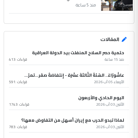
منذ 5 ساعة
المقالات
حتمية حصر السلاح المنفلت بيد الدولة العراقية
منذ 15 ساعة
قراءات :
413
عاشُورْاءُ.. السّنَةُ الثّالثةَ عشَرَة - إِنتفاضةُ صفَر…تمرّ...
الأربعاء 05 آب 2026
قراءات :
591
اليوم الحادي والأربعون
الأثنين 03 آب 2026
قراءات :
1743
لماذا تبدو الحرب مع إيران أسهل من التفاوض معها؟
الأثنين 03 آب 2026
قراءات :
783