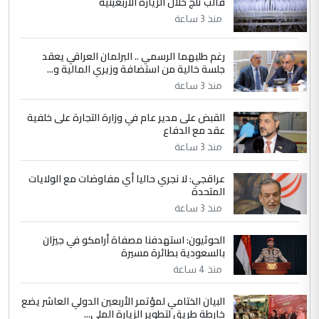
قالب ثلج خلال الزيارة الاربعينية
منذ 3 ساعة
5
عبد الأمير جاسم هليل
رغم طلبهما الرسمي .. البرلمان العراقي يعقد
التعليق : نحن اباء الطلاب الأوائل على العراق
جلسة خالية من استضافة وزيري المالية و...
نتشرف بلقاء السيد احمد الصافي في العتبات
الحسنية لزرع ...
منذ 3 ساعة
مكتب السيد احمد الصافي : لا يوجود
الموضوع :
القبض على مدير عام في وزارة التجارة على خلفية
لدينا اي حساب على الفيس بوك وتويتر
عقد مع الدفاع
منذ 3 ساعة
عراقجي: لا نجري حاليا أي مفاوضات مع الولايات
المتحدة
منذ 3 ساعة
الحوثيون: استهدفنا مصفاة أرامكو في جيزان
بالسعودية بطائرة مسيرة
منذ 4 ساعة
البيان الختامي لمؤتمر الأربعين الدولي العاشر يضع
خارطة طريق لتطوير الزيارة الملي...