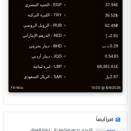
CurrencyRate
اقرأ أيضاً
الزيدي يدعو ماكرون إلى زيارة العراق