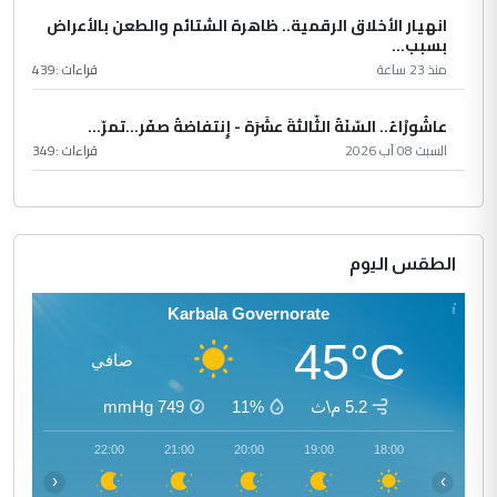
انهيار الأخلاق الرقمية.. ظاهرة الشتائم والطعن بالأعراض
بسبب...
منذ 23 ساعة
قراءات :
439
عاشُورْاءُ.. السّنَةُ الثّالثةَ عشَرَة - إِنتفاضةُ صفَر…تمرّ...
السبت 08 آب 2026
قراءات :
349
الطقس اليوم
Karbala Governorate
45°C
صافي
5.2 م\ث
11%
749
mmHg
23:00
22:00
21:00
20:00
19:00
18:00
‹
›