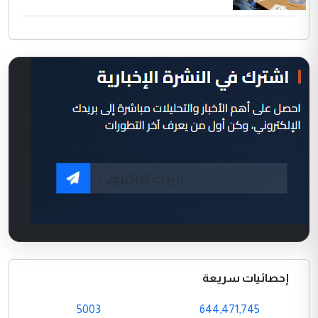
إحصائيات سريعة
5003
644,471,745