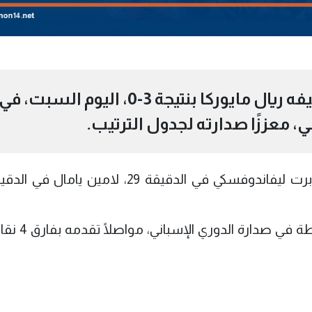
حقق برشلونة فوزًا كبيرًا على ضيفه ريال مايوركا بنتيجة 3-0، اليوم السبت، في
وبهذا الفوز، ارتفع رصيد برشلونة إلى 