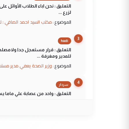
التعليق : نحن اباء الطلاب الأوائل ع
لزرع ...
مكتب السيد احمد الصافي : ل
الموضوع :
3
hadi
التعليق : قرار مستعجل جدا ولامصلحة
للمدير ومغرفة ...
وزير الصحة يعفي مدير مستش
الموضوع :
4
سردار
التعليق : واحد من عصابة علي ماما ي
الجواهري يرد على صدام حسي
الموضوع :
5
سردار