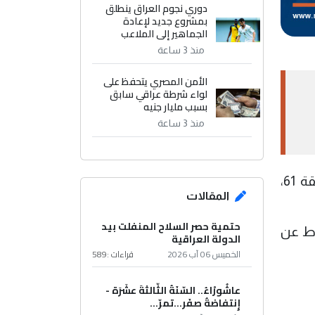
دوري نجوم العراق ينطلق
بمشروع جديد لإعادة
الجماهير إلى الملاعب
منذ 3 ساعة
الأمن المصري يتحفظ على
لواء شرطة عراقي سابق
بسبب مليار جنيه
منذ 3 ساعة
وسجل أهداف الفريق الكتالوني كل من روبرت ليفاندوفسكي في الدقيقة 29، لامين يامال في الدقيقة 61،
المقالات
حتمية حصر السلاح المنفلت بيد
58 نقطة في صدارة الدوري الإسباني، مواصلًا تقدمه بفارق 4 نقاط عن
الدولة العراقية
الخميس 06 آب 2026
قراءات :
589
عاشُورْاءُ.. السّنَةُ الثّالثةَ عشَرَة -
إِنتفاضةُ صفَر…تمرّ...