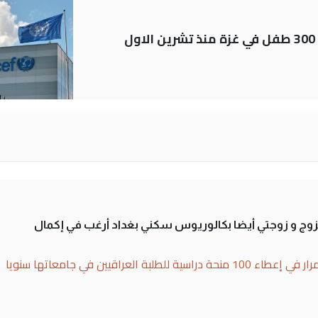
اليونيسف توثق استشهاد قرابة 300 طفل في غزة منذ تشرين الاول
تزوج و زوجتي أيضا بكالوريوس سكني بغداد أرغب في إكمال
بة العراقيين في جامعاتها سنويا