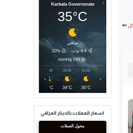
Karbala Governorate
35°C
كل
صافي
4.4 م\ث
20%
mmHg
749
05:00
04:00
03:00
02:00
01:00
‹
›
32°C
33°C
34°C
34°C
35°C
اسعار العملات بالدينار العراقي