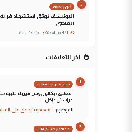
5
أمن ومجتمع
الماضي
481 مشاهدة
--
منذ 14 ساعة
آخر التعليقات
1
يوسف غزوان عصمت
التعليق : بكالوريوس فيزياء طبية م
دراستي داخل ...
السعودية توافق على الاستمرار في إعطاء 100 منحة دراسية للطل
الموضوع :
2
عبد الأمير جاسم هليل