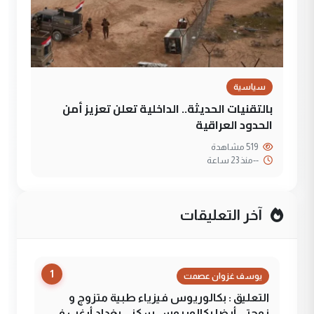
سياسية
بالتقنيات الحديثة.. الداخلية تعلن تعزيز أمن
الحدود العراقية
519 مشاهدة
--
منذ 23 ساعة
آخر التعليقات
1
يوسف غزوان عصمت
التعليق : بكالوريوس فيزياء طبية متزوج و
زوجتي أيضا بكالوريوس سكني بغداد أرغب في