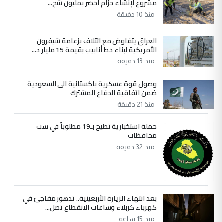
مشروع لإنشاء حزام أخضر بمليون شج...
وزير الصحة يعفي مدير مستشفى الكرخ
الموضوع :
العام في بغداد
منذ 10 دقيقة
العراق يتفاوض مع ائتلاف بزعامة شيفرون
4
سردار
الأمريكية لبناء خط أنابيب بقيمة 15 مليار د...
التعليق : واحد من عصابة علي ماما يسقط
منذ 13 دقيقة
جنسية الرافد الثالث للعراق ومن اصول عريقة
وصول قوة عسكرية باكستانية الى السعودية
ابا فرات ...
ضمن اتفاقية الدفاع المشترك
الجواهري يرد على صدام حسين سل
الموضوع :
منذ 21 دقيقة
مضجعيك يابن الزنا (نص كامل)
حملة استخبارية تطيح بـ19 مطلوباً في ست
محافظات
5
سردار
منذ 32 دقيقة
التعليق : واحد من عصابة علي ماما يسقط
جنسية الرافد الثالث للعراق ومن اصول عريقة
ابا فرات ...
الجواهري يرد على صدام حسين سل
الموضوع :
بعد انتهاء الزيارة الأربعينية.. تدهور مفاجئ في
مضجعيك يابن الزنا (نص كامل)
كهرباء كربلاء وساعات الانقطاع تصل...
منذ 15 ساعة