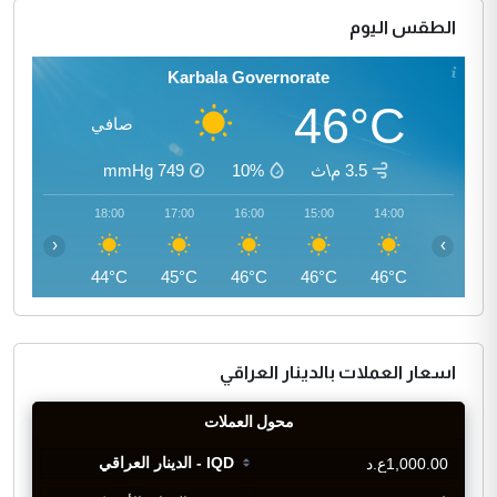
الطقس اليوم
Karbala Governorate
46°C
صافي
3.5 م\ث
10%
749
mmHg
19:00
18:00
17:00
16:00
15:00
14:00
‹
›
42°C
44°C
45°C
46°C
46°C
46°C
اسعار العملات بالدينار العراقي