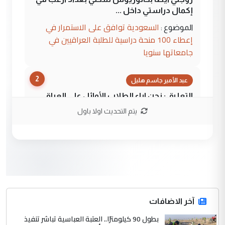
إكمال دراستي داخل ...
السعودية توافق على الاستمرار في
الموضوع :
إعطاء 100 منحة دراسية للطلبة العراقيين في
جامعاتها سنويا
2
عبد الأمير جاسم هليل
التعليق : نحن اباء الطلاب الأوائل على العراق
نتشرف بلقاء السيد احمد الصافي في العتبات
يتم التحديث اولا باول
الحسنية لزرع ...
مكتب السيد احمد الصافي : لا يوجود
الموضوع :
لدينا اي حساب على الفيس بوك وتويتر
3
hadi
التعليق : قرار مستعجل جدا ولامصلحة فيه
آخر الاضافات
للوزاره ولا للمواطن القرار الصائب يكون بعد
الاستماع للمدير ومغرفة ...
بطول 90 كيلومترًا.. العتبة العباسية تباشر تنفيذ