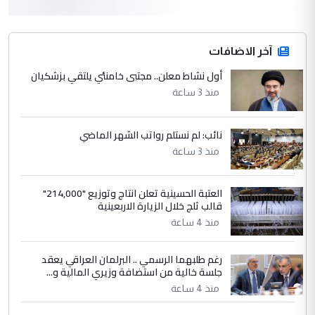
أردوغان يؤكد ان اتفاقية مكة للدفاع
الموضوع :
المشترك لا تستهدف أية دولة ومفتوحة لانضمام
الدول الشقيقة
آخر الاضافات
أول نشاط معلن.. مجتبى خامنئي يلتقي بزشكيان
4
يوسف غزوان عصمت
منذ 3 ساعة
التعليق : بكالوريوس فيزياء طبية متزوج و
زوجتي أيضا بكالوريوس سكني بغداد أرغب في
نائب: لم نستلم رواتب الشهر الماضي
إكمال دراستي داخل ...
منذ 3 ساعة
السعودية توافق على الاستمرار في
الموضوع :
إعطاء 100 منحة دراسية للطلبة العراقيين في
العتبة الحسينية تعلن انتاج وتوزيع "214,000"
جامعاتها سنويا
قالب ثلج خلال الزيارة الاربعينية
منذ 4 ساعة
5
عبد الأمير جاسم هليل
رغم طلبهما الرسمي .. البرلمان العراقي يعقد
التعليق : نحن اباء الطلاب الأوائل على العراق
جلسة خالية من استضافة وزيري المالية و...
نتشرف بلقاء السيد احمد الصافي في العتبات
الحسنية لزرع ...
منذ 4 ساعة
مكتب السيد احمد الصافي : لا يوجود
الموضوع :