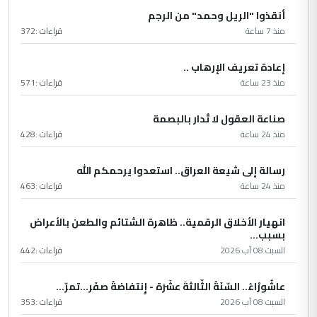
أنقذوا "الريل وحمد" من الرجم
منذ 7 ساعة
قراءات :
372
إعادة تعريف الإرهاب ..
منذ 23 ساعة
قراءات :
571
صناعة العقول لا تُدار بالبصمة
منذ 24 ساعة
قراءات :
428
رسالة إلى شيعة العراق.. استعدوا يرحمكم الله
منذ 24 ساعة
قراءات :
463
انهيار الأخلاق الرقمية.. ظاهرة الشتائم والطعن بالأعراض
بسبب...
السبت 08 آب 2026
قراءات :
442
عاشُورْاءُ.. السّنَةُ الثّالثةَ عشَرَة - إِنتفاضةُ صفَر…تمرّ...
السبت 08 آب 2026
قراءات :
353