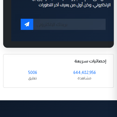
إحصائيات سريعة
5006
644,482,956
مشاهدة
تعليق