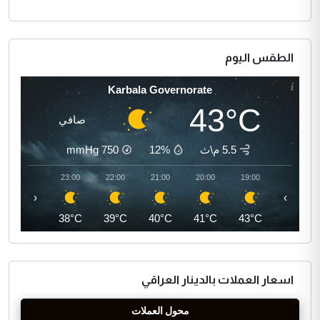
الطقس اليوم
Karbala Governorate
43°C
صافي
5.5 م\ث
12%
750
mmHg
00:00
23:00
22:00
21:00
20:00
19:00
‹
›
37°C
38°C
39°C
40°C
41°C
43°C
اسعار العملات بالدينار العراقي