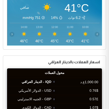
41°C
صافي
6.2 م\ث
14%
751
mmHg
15:00
14:00
13:00
12:00
11:00
10:00
‹
›
46°C
46°C
46°C
45°C
43°C
41°C
اسعار العملات بالدينار العراقي