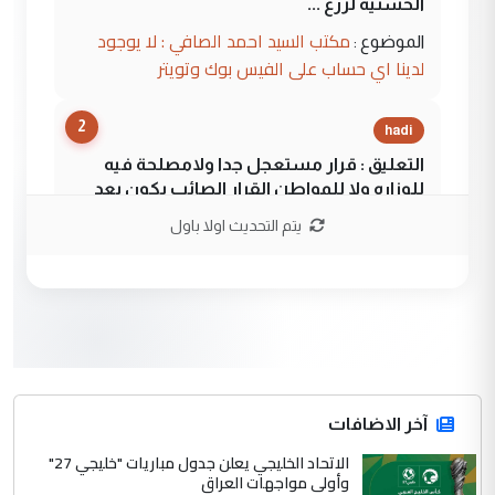
الحسنية لزرع ...
مكتب السيد احمد الصافي : لا يوجود
الموضوع :
لدينا اي حساب على الفيس بوك وتويتر
2
hadi
التعليق : قرار مستعجل جدا ولامصلحة فيه
للوزاره ولا للمواطن القرار الصائب يكون بعد
الاستماع للمدير ومغرفة ...
يتم التحديث اولا باول
وزير الصحة يعفي مدير مستشفى الكرخ
الموضوع :
العام في بغداد
3
سردار
التعليق : واحد من عصابة علي ماما يسقط
جنسية الرافد الثالث للعراق ومن اصول عريقة
ابا فرات ...
آخر الاضافات
الجواهري يرد على صدام حسين سل
الاتحاد الخليجي يعلن جدول مباريات "خليجي 27"
الموضوع :
وأولى مواجهات العراق
مضجعيك يابن الزنا (نص كامل)