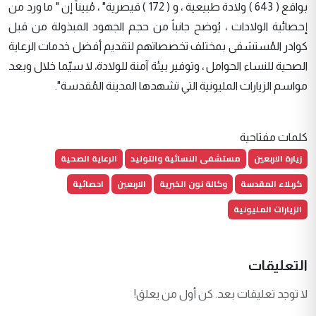
بواقع ( 643 ) ولادة طبيعية ، و ( 172 ) قيصرية" ، مُبيناً إن " ما ورد من
إحصائية الولادات ، يُوضح جانباً من حجم الجهود المبذولة من قبل
كوادر المُستشفى بمختلف تخصصاتهم لتقديم أفضل خدمات الرعاية
الصحية للنساء الحوامل ، وتوفير بيئة آمنة للولادة، لا سيّما خلال وبعد
مواسم الزيارات المليونية التي تشهدها المدينة المُقدسة".
كلمات مفتاحية
زيارة الاربعين
مستشفى النسائية والتوليد
الرعاية الصحية
كربلاء المقدسة
وكالة نون الخبرية
الاربعين
احصائية
الزيارات المليونية
التعليقات
لا توجد تعليقات بعد. كن أول من يعلق!