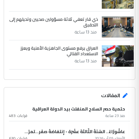
ذي قار تعفي ثلاثة مسؤولين صحيين وتحيلهم إلى
التحقيق
منذ 13 ساعة
العراق يرفع مستوى الجاهزية الأمنية ويعزز
الاستعداد القتالي
منذ 13 ساعة
المقالات
حتمية حصر السلاح المنفلت بيد الدولة العراقية
منذ 23 ساعة
قراءات :
483
عاشُورْاءُ.. السّنَةُ الثّالثةَ عشَرَة - إِنتفاضةُ صفَر…تمرّ...
الأربعاء 05 آب 2026
قراءات :
630