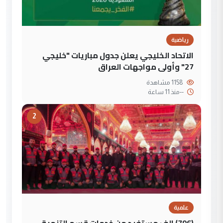
رياضية
الاتحاد الخليجي يعلن جدول مباريات "خليجي
27" وأولى مواجهات العراق
1158 مشاهدة
--
منذ 11 ساعة
2
علمية
(796) الف مستفيد من خدمات قسم التنمية