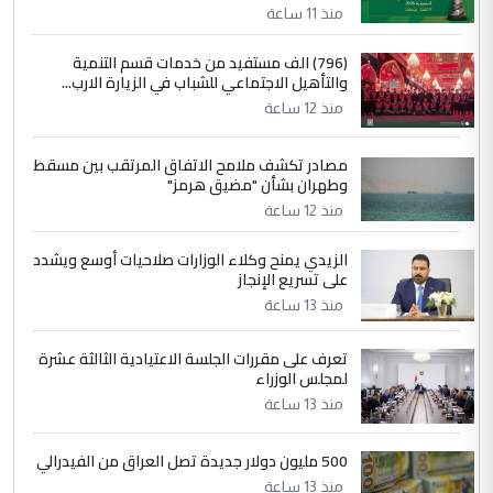
منذ 11 ساعة
4
سردار
(796) الف مستفيد من خدمات قسم التنمية
والتأهيل الاجتماعي للشباب في الزيارة الارب...
التعليق : واحد من عصابة علي ماما يسقط
منذ 12 ساعة
جنسية الرافد الثالث للعراق ومن اصول عريقة
ابا فرات ...
مصادر تكشف ملامح الاتفاق المرتقب بين مسقط
الجواهري يرد على صدام حسين سل
الموضوع :
وطهران بشأن "مضيق هرمز"
مضجعيك يابن الزنا (نص كامل)
منذ 12 ساعة
الزيدي يمنح وكلاء الوزارات صلاحيات أوسع ويشدد
5
حيدر عاشور
على تسريع الإنجاز
التعليق : تحياتي لك استاذ حامدتركان. كلام
منذ 13 ساعة
دقيق ومسؤول؛ فالاستثمار الحقيقي للإنسان
وثروات البلد يعتمد على الكفاءة ...
تعرف على مقررات الجلسة الاعتيادية الثالثة عشرة
بين الإهمال واغتصاب الأرض.. بلاد
لمجلس الوزراء
الموضوع :
الرافدين تعاني الجفاف والتصحر!!
منذ 13 ساعة
500 مليون دولار جديدة تصل العراق من الفيدرالي
منذ 13 ساعة