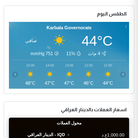
الطقس اليوم
Karbala Governorate
44°C
صافي
4 م\ث
11%
751
mmHg
16:00
15:00
14:00
13:00
12:00
11:00
‹
›
47°C
48°C
47°C
47°C
46°C
44°C
اسعار العملات بالدينار العراقي