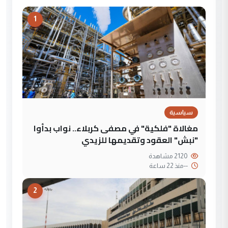
1
سياسية
مغالاة "فلكية" في مصفى كربلاء.. نواب بدأوا
"نبش" العقود وتقديمها للزيدي
2120 مشاهدة
--
منذ 22 ساعة
2