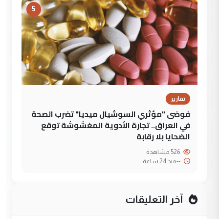
5
تقارير
فوضى "مؤثري السوشيال ميديا" تضرب الصحة
في العراق.. تجارة الأدوية المغشوشة توقع
الضحايا بلا رقابة
526 مشاهدة
--
منذ 24 ساعة
آخر التعليقات