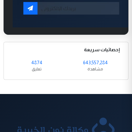
إحصائيات سريعة
4874
643,557,284
مشاهدة
تعليق