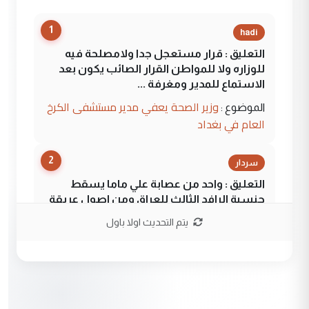
1
hadi
التعليق : قرار مستعجل جدا ولامصلحة فيه
للوزاره ولا للمواطن القرار الصائب يكون بعد
الاستماع للمدير ومغرفة ...
وزير الصحة يعفي مدير مستشفى الكرخ
الموضوع :
العام في بغداد
2
سردار
التعليق : واحد من عصابة علي ماما يسقط
جنسية الرافد الثالث للعراق ومن اصول عريقة
ابا فرات ...
يتم التحديث اولا باول
الجواهري يرد على صدام حسين سل
الموضوع :
مضجعيك يابن الزنا (نص كامل)
3
سردار