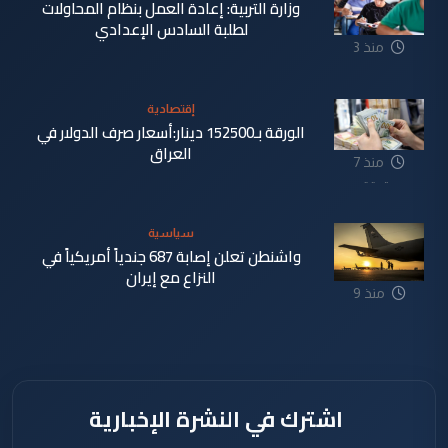
وزارة التربية: إعادة العمل بنظام المحاولات
لطلبة السادس الإعدادي
منذ 3
دقيقة
إقتصادية
الورقة بـ152500 دينار:أسعار صرف الدولار في
العراق
منذ 7
دقيقة
سياسية
واشنطن تعلن إصابة 687 جندياً أمريكياً في
النزاع مع إيران
منذ 9
دقيقة
اشترك في النشرة الإخبارية