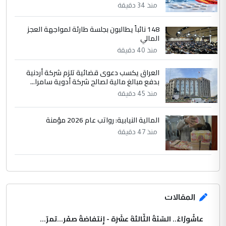
نواف سلام في بغداد.. "الفيول" مقابل
منذ 34 دقيقة
الموضوع :
تصدير النفط العراقي
148 نائباً يطالبون بجلسة طارئة لمواجهة العجز
المالي
منذ 40 دقيقة
العراق يكسب دعوى قضائية تلزم شركة أردنية
بدفع مبالغ مالية لصالح شركة أدوية سامرا...
منذ 45 دقيقة
المالية النيابية: رواتب عام 2026 مؤمنة
منذ 47 دقيقة
المقالات
عاشُورْاءُ.. السّنَةُ الثّالثةَ عشَرَة - إِنتفاضةُ صفَر…تمرّ...