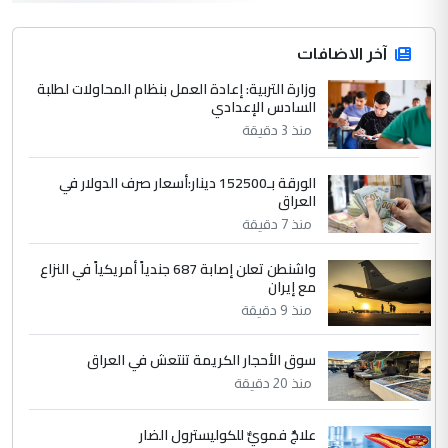
التعليق : واحد من عصابة علي ماما يسقط
جنسية الرافد الثالث للعراق ومن اصول عريقة
ابا فرات ...
آخر الاضافات
الجواهري يرد على صدام حسين سل
وزارة التربية: إعادة العمل بنظام المحاولات لطلبة
الموضوع :
السادس الإعدادي
مضجعيك يابن الزنا (نص كامل)
منذ 3 دقيقة
4
حيدر عاشور
الورقة بـ152500 دينار:أسعار صرف الدولار في
العراق
التعليق : تحياتي لك استاذ حامدتركان. كلام
دقيق ومسؤول؛ فالاستثمار الحقيقي للإنسان
منذ 7 دقيقة
وثروات البلد يعتمد على الكفاءة ...
واشنطن تعلن إصابة 687 جندياً أمريكياً في النزاع
بين الإهمال واغتصاب الأرض.. بلاد
الموضوع :
مع إيران
الرافدين تعاني الجفاف والتصحر!!
منذ 9 دقيقة
5
سوق الأحجار الكريمة تنتعش في العراق
علي
منذ 20 دقيقة
التعليق : هذه الزيارة تنفع لبنان، دون الشعب
العراقي، الذي احترق بحر الصيف، في حين
حكومة الزيدي ...
علاجٌ فمويٌّ للكوليسترول الضار